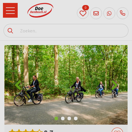
0
073
614
89 72