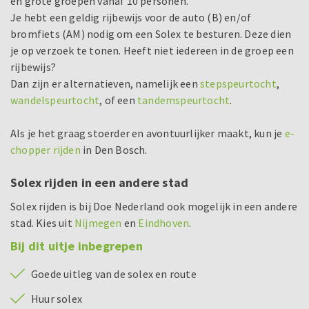
en grote groepen vanaf 10 personen.
Je hebt een geldig rijbewijs voor de auto (B) en/of
bromfiets (AM) nodig om een Solex te besturen. Deze dien
je op verzoek te tonen. Heeft niet iedereen in de groep een
rijbewijs?
Dan zijn er alternatieven, namelijk een
stepspeurtocht
,
wandelspeurtocht
, of een
tandemspeurtocht
.
Als je het graag stoerder en avontuurlijker maakt, kun je
e-
chopper rijden
in Den Bosch.
Solex rijden in een andere stad
Solex rijden is bij Doe Nederland ook mogelijk in een andere
stad. Kies uit
Nijmegen
en
Eindhoven
.
Bij dit uitje inbegrepen
Goede uitleg van de solex en route
Huur solex