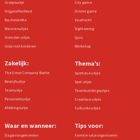
Groepsuitje
City game
Vrijgezellenfeest
Dinner game
Bachelorette
Vaartocht
Mannenuitjes
Sightseeing
Vrienden uitjes
Quiz
Uitje met kinderen
Workshop
Zakelijk:
Thema’s:
The Great Company Battle
Sportieve uitjes
Bedrijfsuitje
Spel uitjes
Teamuitje
Teambuildingsuitjes
Personeelsuitje
Creatieve uitjes
Afdelingsuitje
Culturele uitjes
Waar en wanneer:
Tips voor:
Dagarrangementen
Familie-uitje organiseren