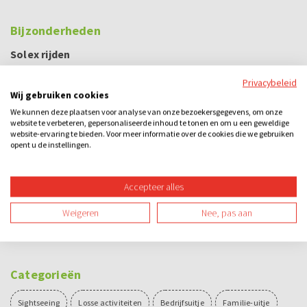
Bijzonderheden
Solex rijden
Om een solex te besturen dien je in het bezit te zijn
Privacybeleid
van een geldig bromfietsrijbewijs of geldig Nederlands
Wij gebruiken cookies
rijbewijs.
We kunnen deze plaatsen voor analyse van onze bezoekersgegevens, om onze
website te verbeteren, gepersonaliseerde inhoud te tonen en om u een geweldige
Wellicht ten overvloede, maar een ingetrokken of
website-ervaring te bieden. Voor meer informatie over de cookies die we gebruiken
verlopen rijbewijs wordt door ons niet gezien als een
opent u de instellingen.
geldig rijbewijs.
Alcohol en verkeer gaan niet samen.
Accepteer alles
Algemeen
Weigeren
Nee, pas aan
Dit uitje is alleen te boeken in combinatie met een
andere activiteit of in een arrangement.
Categorieën
Sightseeing
Losse activiteiten
Bedrijfsuitje
Familie-uitje