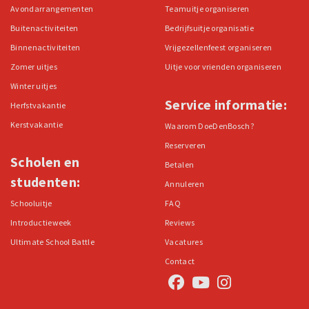
Avondarrangementen
Teamuitje organiseren
Buitenactiviteiten
Bedrijfsuitje organisatie
Binnenactiviteiten
Vrijgezellenfeest organiseren
Zomer uitjes
Uitje voor vrienden organiseren
Winter uitjes
Service informatie:
Herfstvakantie
Kerstvakantie
Waarom DoeDenBosch?
Reserveren
Scholen en
Betalen
studenten:
Annuleren
Schooluitje
FAQ
Introductieweek
Reviews
Ultimate School Battle
Vacatures
Contact