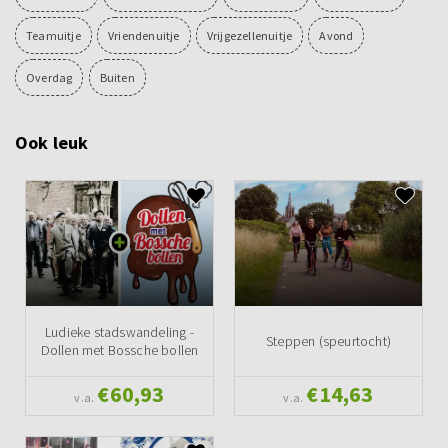
Teamuitje
Vriendenuitje
Vrijgezellenuitje
Avond
Overdag
Buiten
Ook leuk
Ludieke stadswandeling -
Steppen (speurtocht)
Dollen met Bossche bollen
€60,93
€14,63
v.a.
v.a.