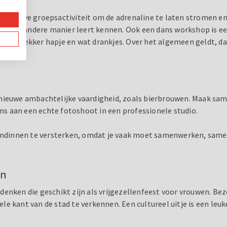
ortieve groepsactiviteit om de adrenaline te laten stromen en s
 op een andere manier leert kennen. Ook een dans workshop is een
en lekker hapje en wat drankjes. Over het algemeen geldt, dat ve
ren.
 nieuwe ambachtelijke vaardigheid, zoals bierbrouwen. Maak sam
ens aan een echte fotoshoot in een professionele studio.
iendinnen te versterken, omdat je vaak moet samenwerken, samen
en
 bedenken die geschikt zijn als vrijgezellenfeest voor vrouwen. 
e kant van de stad te verkennen. Een cultureel uitje is een leu