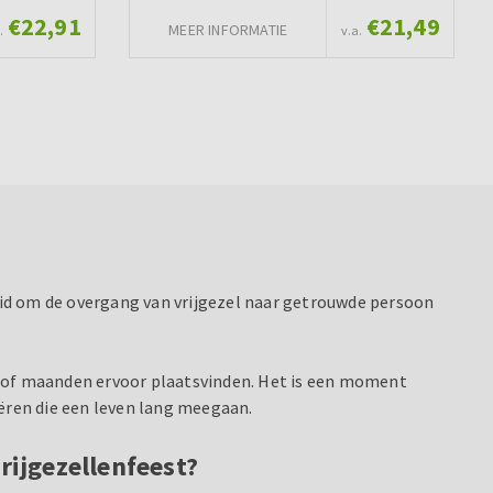
€22,91
€21,49
MEER INFORMATIE
.
v.a.
heid om de overgang van vrijgezel naar getrouwde persoon
n of maanden ervoor plaatsvinden. Het is een moment
ëren die een leven lang meegaan.
rijgezellenfeest?