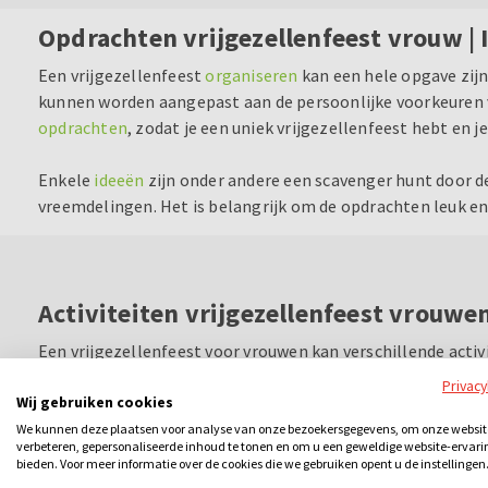
Opdrachten vrijgezellenfeest vrouw | 
Een vrijgezellenfeest
organiseren
kan een hele opgave zij
kunnen worden aangepast aan de persoonlijke voorkeuren va
opdrachten
, zodat je een uniek vrijgezellenfeest hebt en 
Enkele
ideeën
zijn onder andere een scavenger hunt door d
vreemdelingen. Het is belangrijk om de opdrachten leuk en 
Activiteiten vrijgezellenfeest vrouwe
Een vrijgezellenfeest voor vrouwen kan verschillende activ
kunt een dans leren, oud Hollandse spelletjes of bijvoorbe
Privac
Wij gebruiken cookies
workshop, zoals diverse cocktail workshops, bier brouwen o
maken.
We kunnen deze plaatsen voor analyse van onze bezoekersgegevens, om onze websit
verbeteren, gepersonaliseerde inhoud te tonen en om u een geweldige website-ervari
bieden. Voor meer informatie over de cookies die we gebruiken opent u de instellingen