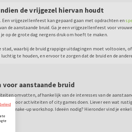
Indien de vrijgezel hiervan houdt
n. Een vrijgezellenfeest kan gepaard gaan met opdrachten en
spe
n de aanstaande bruid. Ga je een vrijgezellenfeest voor vrouw
je je op de grote dag nergens druk om hoeft te maken.
e stad, waarbij de bruid grappige uitdagingen moet voltooien,
luchtig te houden, en ervoor te zorgen dat de bruid en de ander
n voor aanstaande bruid
iteiten omvatten, afhankelijk van de interesses van de aanstaan
eld outdoor activiteiten of city games doen. Liever een wat rust
ybeleid
f een make-up workshop. Ideeën nodig? Hieronder vind je enkele
e te
ng te
.