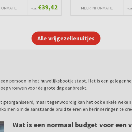
€39,42
FORMATIE
MEER INFORMATIE
v.a.
v.a
Alle vrijgezellenuitjes
at een persoon in het huwelijksbootje stapt. Het is een gelegen
roep vrouwen voor de grote dag aanbreekt.
iloft georganiseerd, maar tegenwoordig kan het ook enkele weke
komen om de aanstaande bruid te eren en herinneringen te cre
Wat is een normaal budget voor een v