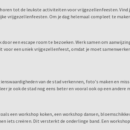
ren tot de leukste activiteiten voor vrijgezellenfeesten. Vind j
elijke vrijgezellenfeesten. Om je dag helemaal compleet te make
 door een escape room te bezoeken. Werk samen om aanwijzinge
iteit voor een uniek vrijgezellenfeest, omdat je moet samenwerk
ezienswaardigheden van de stad verkennen, foto's maken en miss
r leer je ook de stad nog eens beter en vooral ook op een andere
, zoals een workshop koken, een workshop dansen, bloemschikken
 samen iets creëren. Dit versterkt de onderlinge band. Een worksh