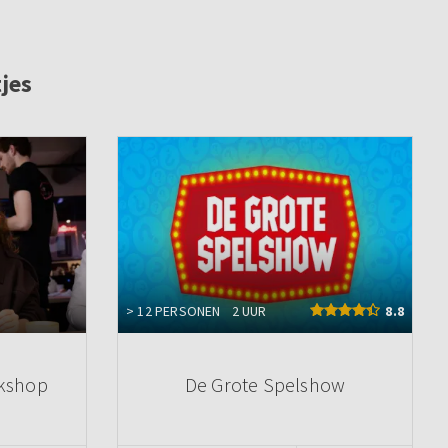
jes
> 12 PERSONEN
2 UUR
8.8
rkshop
De Grote Spelshow