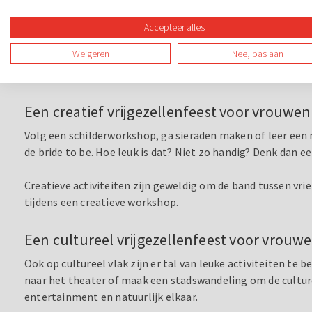
Actief vrijgezellenfeest vrouwen
Ga paintballen, klimmen in een avonturenpark of doe een sp
Accepteer alles
games om te doen als vrijgezellenfeest, waarbij je de stad
Weigeren
Nee, pas aan
voor vrouwen. Lekker samen dansen en daarna afsluiten met e
een leuk idee zijn als je een vrijgezellenfeest gaat organise
Een creatief vrijgezellenfeest voor vrouwen
Volg een schilderworkshop, ga sieraden maken of leer een
de bride to be. Hoe leuk is dat? Niet zo handig? Denk dan e
Creatieve activiteiten zijn geweldig om de band tussen vr
tijdens een creatieve workshop.
Een cultureel vrijgezellenfeest voor vrouw
Ook op cultureel vlak zijn er tal van leuke activiteiten te
naar het theater of maak een stadswandeling om de culturel
entertainment en natuurlijk elkaar.