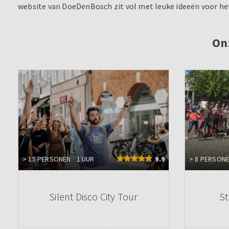
website van DoeDenBosch zit vol met leuke ideeën voor het
On
> 15 PERSONEN
1 UUR
9.9
> 8 PERSON
Silent Disco City Tour
S