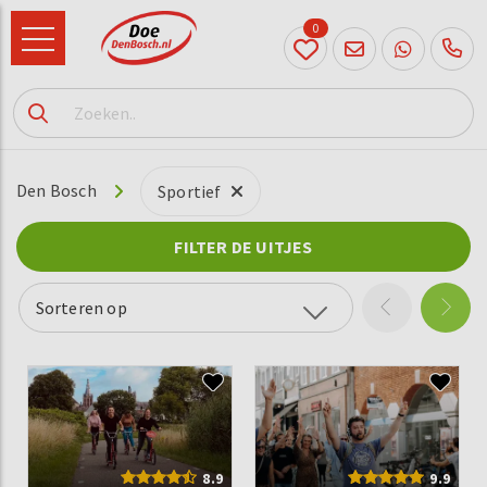
0
073
614
89 72
Den Bosch
Sportief
FILTER DE UITJES
Sorteren op
8.9
9.9