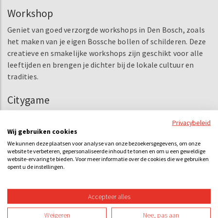
Workshop
Geniet van goed verzorgde workshops in Den Bosch, zoals
het maken van je eigen Bossche bollen of schilderen. Deze
creatieve en smakelijke workshops zijn geschikt voor alle
leeftijden en brengen je dichter bij de lokale cultuur en
tradities.
Citygame
Een citygame is een interactief en spannend spel dat zich
Privacybeleid
afspeelt in de stad. Het combineert elementen van
Wij gebruiken cookies
speurtochten, teambuilding en avontuur om deelnemers
We kunnen deze plaatsen voor analyse van onze bezoekersgegevens, om onze
een unieke en boeiende ervaring te bieden.
website te verbeteren, gepersonaliseerde inhoud te tonen en om u een geweldige
website-ervaring te bieden. Voor meer informatie over de cookies die we gebruiken
opent u de instellingen.
Accepteer alles
Weigeren
Nee, pas aan