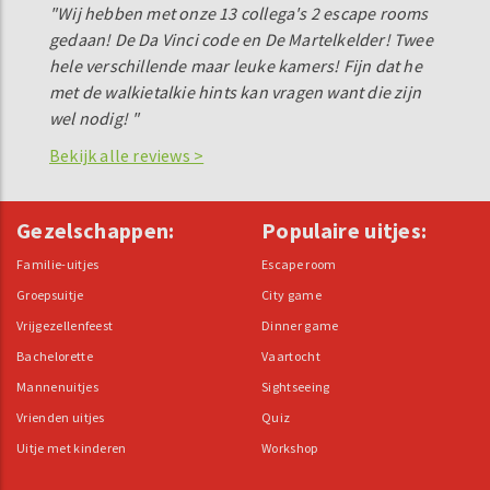
"Wij hebben met onze 13 collega's 2 escape rooms
gedaan! De Da Vinci code en De Martelkelder! Twee
hele verschillende maar leuke kamers! Fijn dat he
met de walkietalkie hints kan vragen want die zijn
wel nodig! "
Bekijk alle reviews >
Gezelschappen:
Populaire uitjes:
Familie-uitjes
Escape room
Groepsuitje
City game
Vrijgezellenfeest
Dinner game
Bachelorette
Vaartocht
Mannenuitjes
Sightseeing
Vrienden uitjes
Quiz
Uitje met kinderen
Workshop