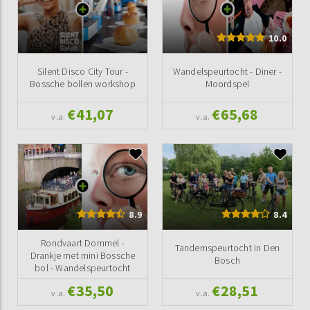
10.0
Silent Disco City Tour -
Wandelspeurtocht - Diner -
Bossche bollen workshop
Moordspel
€41,07
€65,68
v.a.
v.a.
8.9
8.4
Rondvaart Dommel -
Tandemspeurtocht in Den
Drankje met mini Bossche
Bosch
bol - Wandelspeurtocht
€35,50
€28,51
v.a.
v.a.