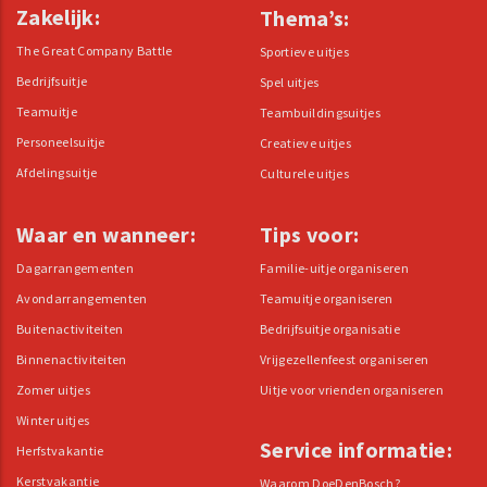
Zakelijk:
Thema’s:
The Great Company Battle
Sportieve uitjes
Bedrijfsuitje
Spel uitjes
Teamuitje
Teambuildingsuitjes
Personeelsuitje
Creatieve uitjes
Afdelingsuitje
Culturele uitjes
Waar en wanneer:
Tips voor:
Dagarrangementen
Familie-uitje organiseren
Avondarrangementen
Teamuitje organiseren
Buitenactiviteiten
Bedrijfsuitje organisatie
Binnenactiviteiten
Vrijgezellenfeest organiseren
Zomer uitjes
Uitje voor vrienden organiseren
Winter uitjes
Service informatie:
Herfstvakantie
Kerstvakantie
Waarom DoeDenBosch?