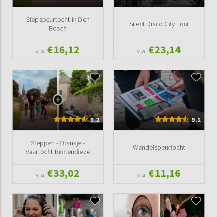
Stepspeurtocht in Den
Silent Disco City Tour
Bosch
€16,12
€23,14
v.a.
v.a.
9.2
9.1
Steppen - Drankje -
Wandelspeurtocht
Vaartocht Binnendieze
€33,02
€11,16
v.a.
v.a.