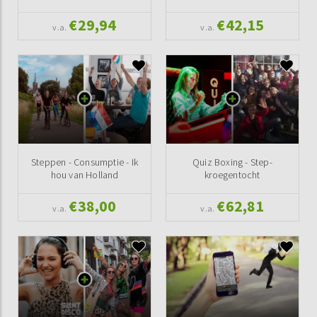
€29,94
€42,15
v.a.
v.a.
Steppen - Consumptie - Ik
Quiz Boxing - Step-
hou van Holland
kroegentocht
€38,00
€62,81
v.a.
v.a.