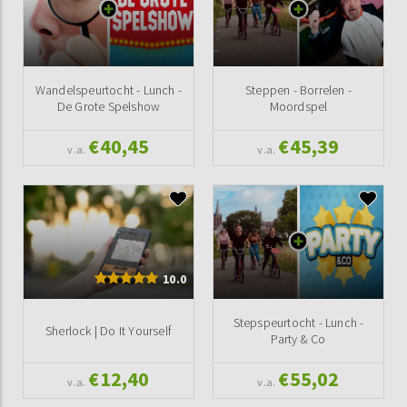
Wandelspeurtocht - Lunch -
Steppen - Borrelen -
De Grote Spelshow
Moordspel
€40,45
€45,39
v.a.
v.a.
10.0
Stepspeurtocht - Lunch -
Sherlock | Do It Yourself
Party & Co
€12,40
€55,02
v.a.
v.a.