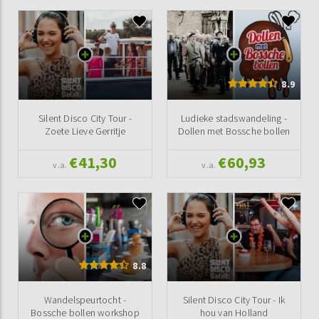
8.9
Silent Disco City Tour -
Ludieke stadswandeling -
Zoete Lieve Gerritje
Dollen met Bossche bollen
€41,30
€60,93
v.a.
v.a.
8.8
Wandelspeurtocht -
Silent Disco City Tour - Ik
Bossche bollen workshop
hou van Holland