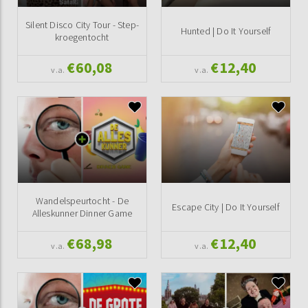
Silent Disco City Tour - Step-
Hunted | Do It Yourself
kroegentocht
€60,08
€12,40
v.a.
v.a.
Wandelspeurtocht - De
Escape City | Do It Yourself
Alleskunner Dinner Game
€68,98
€12,40
v.a.
v.a.