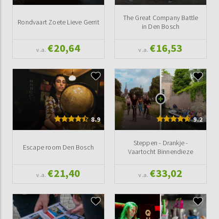
The Great Company Battle
Rondvaart Zoete Lieve Gerrit
in Den Bosch
€20,64
€16,53
v.a.
v.a.
8.9
9.2
Steppen - Drankje -
Escape room Den Bosch
Vaartocht Binnendieze
€21,40
€33,02
v.a.
v.a.