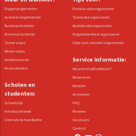
Dagarrangementen
Familie-uitje organiseren
Avondarrangementen
Teamuitje organiseren
Buitenactiviteiten
Bedrijfsuitje organisatie
Binnenactiviteiten
Vrijgezellenfeest organiseren
Zomer uitjes
Uitje voor vrienden organiseren
Winter uitjes
Service informatie:
Herfstvakantie
Kerstvakantie
Waarom DoeDenBosch?
Reserveren
Scholen en
Betalen
studenten:
Annuleren
Schooluitje
FAQ
Introductieweek
Reviews
Ultimate School Battle
Vacatures
Contact