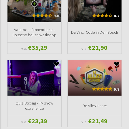
9.0
8.7
Vaartocht Binnendieze -
Da Vinci Code in Den Bosch
Bossche bollen workshop
€35,29
€21,90
v.a.
v.a.
9.7
Quiz Boxing - TV show
De Alleskunner
experience
€23,39
€21,49
v.a.
v.a.