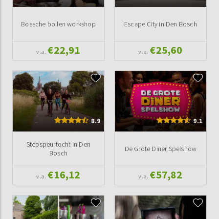
Bossche bollen workshop
Escape City in Den Bosch
€22,91
€25,60
v.a.
v.a.
8.9
9.1
Stepspeurtocht in Den
De Grote Diner Spelshow
Bosch
€16,12
€57,82
v.a.
v.a.