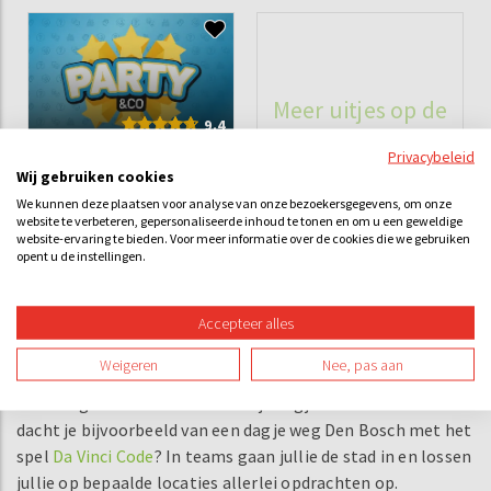
Meer uitjes op de
9.4
volgende pagina
Privacybeleid
Wij gebruiken cookies
Party & Co in Den Bosch
We kunnen deze plaatsen voor analyse van onze bezoekersgegevens, om onze
website te verbeteren, gepersonaliseerde inhoud te tonen en om u een geweldige
website-ervaring te bieden. Voor meer informatie over de cookies die we gebruiken
€28,08
v.a.
opent u de instellingen.
Accepteer alles
Weigeren
Nee, pas aan
Wat je groepssamenstelling ook is, er is altijd een activiteit
of arrangement voor een heerlijk dagje Den Bosch. Wat
dacht je bijvoorbeeld van een dagje weg Den Bosch met het
spel
Da Vinci Code
? In teams gaan jullie de stad in en lossen
jullie op bepaalde locaties allerlei opdrachten op.