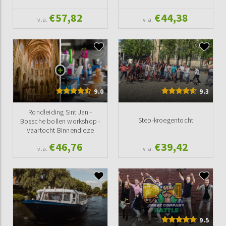
€57,82
€44,38
v.a.
v.a.
9.0
9.3
Rondleiding Sint Jan -
Step-kroegentocht
Bossche bollen workshop -
Vaartocht Binnendieze
€46,76
€39,42
v.a.
v.a.
9.5