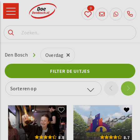
0
073
614
89 72
Den Bosch
Overdag
FILTER DE UITJES
Sorteren op
8.8
8.7