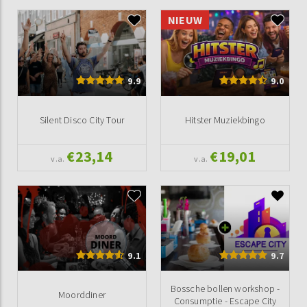
NIEUW
9.9
9.0
Silent Disco City Tour
Hitster Muziekbingo
€23,14
€19,01
v.a.
v.a.
9.1
9.7
Bossche bollen workshop -
Moorddiner
Consumptie - Escape City