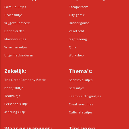
Familie-uitjes
Escape room
Groepsuitje
City game
Vrijgezellenfeest
Dinner game
Bachelorette
Vaartocht
Mannenuitjes
Sightseeing
Vrienden uitjes
Quiz
Uitje met kinderen
Workshop
Zakelijk:
Thema’s:
The Great Company Battle
Sportieve uitjes
Bedrijfsuitje
Spel uitjes
Teamuitje
Teambuildingsuitjes
Personeelsuitje
Creatieve uitjes
Afdelingsuitje
Culturele uitjes
Waar en wanneer:
Tips voor: