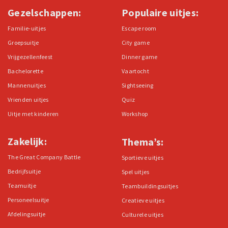
Gezelschappen:
Populaire uitjes:
Familie-uitjes
Escape room
Groepsuitje
City game
Vrijgezellenfeest
Dinner game
Bachelorette
Vaartocht
Mannenuitjes
Sightseeing
Vrienden uitjes
Quiz
Uitje met kinderen
Workshop
Zakelijk:
Thema’s:
The Great Company Battle
Sportieve uitjes
Bedrijfsuitje
Spel uitjes
Teamuitje
Teambuildingsuitjes
Personeelsuitje
Creatieve uitjes
Afdelingsuitje
Culturele uitjes