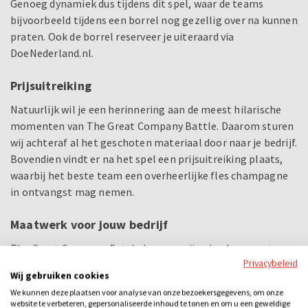
Genoeg dynamiek dus tijdens dit spel, waar de teams
bijvoorbeeld tijdens een borrel nog gezellig over na kunnen
praten. Ook de borrel reserveer je uiteraard via
DoeNederland.nl.
Prijsuitreiking
Natuurlijk wil je een herinnering aan de meest hilarische
momenten van The Great Company Battle. Daarom sturen
wij achteraf al het geschoten materiaal door naar je bedrijf.
Bovendien vindt er na het spel een prijsuitreiking plaats,
waarbij het beste team een overheerlijke fles champagne
in ontvangst mag nemen.
Maatwerk voor jouw bedrijf
The Great Company Battle kunnen wij geheel op maat
Privacybeleid
maken. Geef jouw wensen door en wij regelen het. Zo
Wij gebruiken cookies
verzorgen wij voor een onboarding vooral voor vragen en
We kunnen deze plaatsen voor analyse van onze bezoekersgegevens, om onze
opdrachten waarbij de nieuwe teamleden elkaar beter
website te verbeteren, gepersonaliseerde inhoud te tonen en om u een geweldige