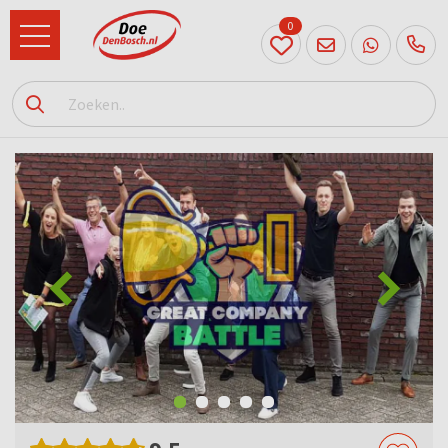
0
073
614
89 72