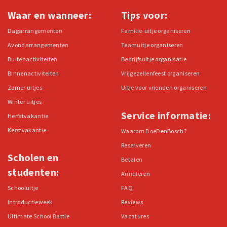
Waar en wanneer:
Tips voor:
Dagarrangementen
Familie-uitje organiseren
Avondarrangementen
Teamuitje organiseren
Buitenactiviteiten
Bedrijfsuitje organisatie
Binnenactiviteiten
Vrijgezellenfeest organiseren
Zomer uitjes
Uitje voor vrienden organiseren
Winter uitjes
Service informatie:
Herfstvakantie
Kerstvakantie
Waarom DoeDenBosch?
Reserveren
Scholen en
Betalen
studenten:
Annuleren
Schooluitje
FAQ
Introductieweek
Reviews
Ultimate School Battle
Vacatures