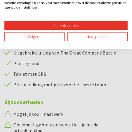
leren kennen. Zet je het spel in als bedrijfsuitje, dan kunnen
website-ervaring te bieden. Voor meer informatie over de cookies die we gebruiken
opent u de instellingen.
wij vragen en opdrachten over jouw bedrijf aanleveren.
Ook is het mogelijk om het logo van jouw bedrijf te
Accepteer alles
verwerken in het spel zodat deze zichtbaar is op het tablet.
Weigeren
Nee, pas aan
Bij dit uitje inbegrepen
Uitgebreide uitleg van The Great Company Battle
Plattegrond
Tablet met GPS
Prijsuitreiking met prijs voor het beste team.
Bijzonderheden
Mogelijk voor maatwerk
Optioneel: gebruik presentatie tijdens de
prijsuitreiking