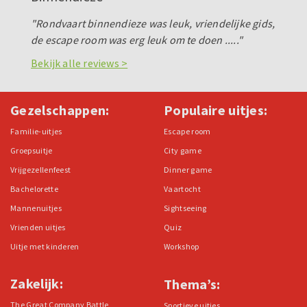
"Rondvaart binnendieze was leuk, vriendelijke gids,
de escape room was erg leuk om te doen ....."
Bekijk alle reviews >
Gezelschappen:
Populaire uitjes:
Familie-uitjes
Escape room
Groepsuitje
City game
Vrijgezellenfeest
Dinner game
Bachelorette
Vaartocht
Mannenuitjes
Sightseeing
Vrienden uitjes
Quiz
Uitje met kinderen
Workshop
Zakelijk:
Thema’s:
The Great Company Battle
Sportieve uitjes