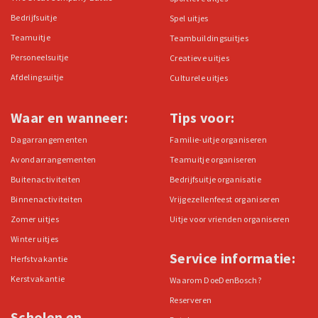
Bedrijfsuitje
Spel uitjes
Teamuitje
Teambuildingsuitjes
Personeelsuitje
Creatieve uitjes
Afdelingsuitje
Culturele uitjes
Waar en wanneer:
Tips voor:
Dagarrangementen
Familie-uitje organiseren
Avondarrangementen
Teamuitje organiseren
Buitenactiviteiten
Bedrijfsuitje organisatie
Binnenactiviteiten
Vrijgezellenfeest organiseren
Zomer uitjes
Uitje voor vrienden organiseren
Winter uitjes
Service informatie:
Herfstvakantie
Kerstvakantie
Waarom DoeDenBosch?
Reserveren
Scholen en