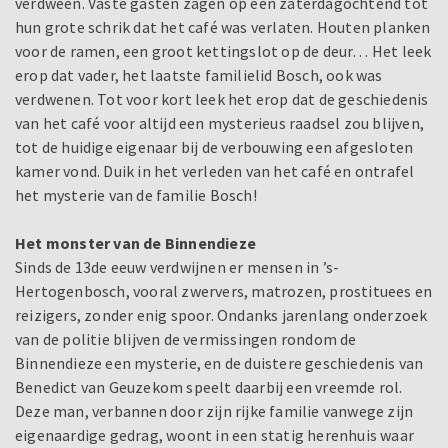
verdween. Vaste gasten zagen op een zaterdagochtend tot
hun grote schrik dat het café was verlaten. Houten planken
voor de ramen, een groot kettingslot op de deur… Het leek
erop dat vader, het laatste familielid Bosch, ook was
verdwenen. Tot voor kort leek het erop dat de geschiedenis
van het café voor altijd een mysterieus raadsel zou blijven,
tot de huidige eigenaar bij de verbouwing een afgesloten
kamer vond. Duik in het verleden van het café en ontrafel
het mysterie van de familie Bosch!
Het monster van de Binnendieze
Sinds de 13de eeuw verdwijnen er mensen in ’s-
Hertogenbosch, vooral zwervers, matrozen, prostituees en
reizigers, zonder enig spoor. Ondanks jarenlang onderzoek
van de politie blijven de vermissingen rondom de
Binnendieze een mysterie, en de duistere geschiedenis van
Benedict van Geuzekom speelt daarbij een vreemde rol.
Deze man, verbannen door zijn rijke familie vanwege zijn
eigenaardige gedrag, woont in een statig herenhuis waar