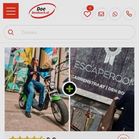
0
073
614
89 72