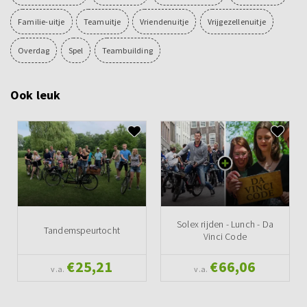
Familie-uitje
Teamuitje
Vriendenuitje
Vrijgezellenuitje
Overdag
Spel
Teambuilding
Ook leuk
Solex rijden - Lunch - Da
Tandemspeurtocht
Vinci Code
€25,21
€66,06
v.a.
v.a.