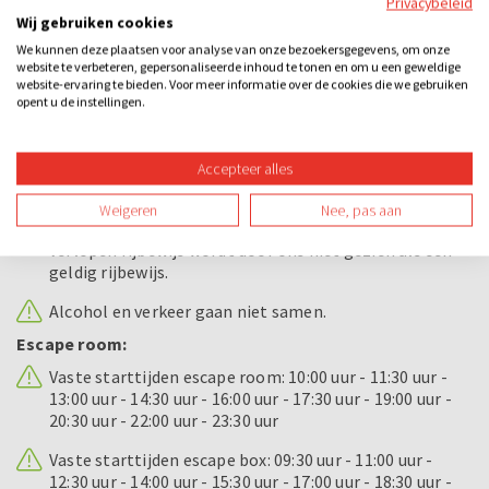
Privacybeleid
Wij gebruiken cookies
Bijzonderheden
We kunnen deze plaatsen voor analyse van onze bezoekersgegevens, om onze
website te verbeteren, gepersonaliseerde inhoud te tonen en om u een geweldige
website-ervaring te bieden. Voor meer informatie over de cookies die we gebruiken
E-chopper rijden:
opent u de instellingen.
Om een e-chopper te besturen dien je in het bezit te
zijn van een geldig bromfietsrijbewijs of geldig
Nederlands rijbewijs. Dit dien je op ons verzoek ook aan
Accepteer alles
te kunnen tonen voordat je aan de rit begint.
Weigeren
Nee, pas aan
Wellicht ten overvloede, maar een ingetrokken of
verlopen rijbewijs wordt door ons niet gezien als een
geldig rijbewijs.
Alcohol en verkeer gaan niet samen.
Escape room:
Vaste starttijden escape room: 10:00 uur - 11:30 uur -
13:00 uur - 14:30 uur - 16:00 uur - 17:30 uur - 19:00 uur -
20:30 uur - 22:00 uur - 23:30 uur
Vaste starttijden escape box: 09:30 uur - 11:00 uur -
12:30 uur - 14:00 uur - 15:30 uur - 17:00 uur - 18:30 uur -