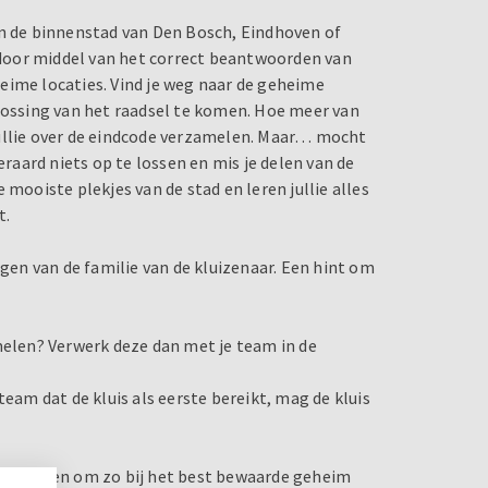
en de binnenstad van Den Bosch, Eindhoven of
e door middel van het correct beantwoorden van
eime locaties. Vind je weg naar de geheime
plossing van het raadsel te komen. Hoe meer van
jullie over de eindcode verzamelen. Maar… mocht
eraard niets op te lossen en mis je delen van de
 mooiste plekjes van de stad en leren jullie alles
t.
agen van de familie van de kluizenaar. Een hint om
melen? Verwerk deze dan met je team in de
team dat de kluis als eerste bereikt, mag de kluis
 te kraken om zo bij het best bewaarde geheim