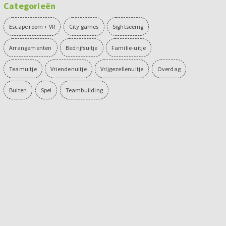
Categorieën
Escape room + VR
City games
Sightseeing
Arrangementen
Bedrijfsuitje
Familie-uitje
Teamuitje
Vriendenuitje
Vrijgezellenuitje
Overdag
Buiten
Spel
Teambuilding