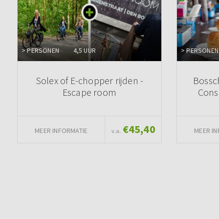
> PERSONEN
4,5 UUR
> PERSONEN
Solex of E-chopper rijden -
Bossc
Escape room
Cons
€45,40
MEER INFORMATIE
MEER IN
v.a.