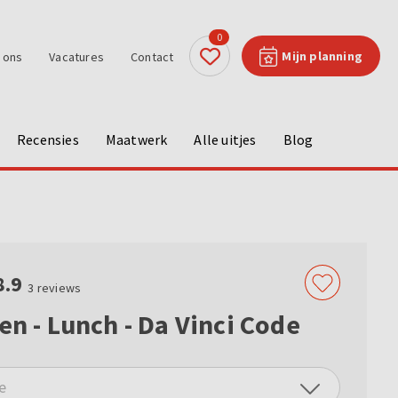
0
Mijn planning
 ons
Vacatures
Contact
Recensies
Maatwerk
Alle uitjes
Blog
8.9
3
reviews
en - Lunch - Da Vinci Code
e