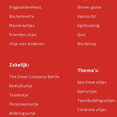
Vrijgezellenfeest
Dinner game
Bachelorette
Vaartocht
Mannenuitjes
Sightseeing
Vrienden uitjes
Quiz
Uitje met kinderen
Workshop
Zakelijk:
Thema’s:
The Great Company Battle
Sportieve uitjes
Bedrijfsuitje
Spel uitjes
Teamuitje
Teambuildingsuitjes
Personeelsuitje
Creatieve uitjes
Afdelingsuitje