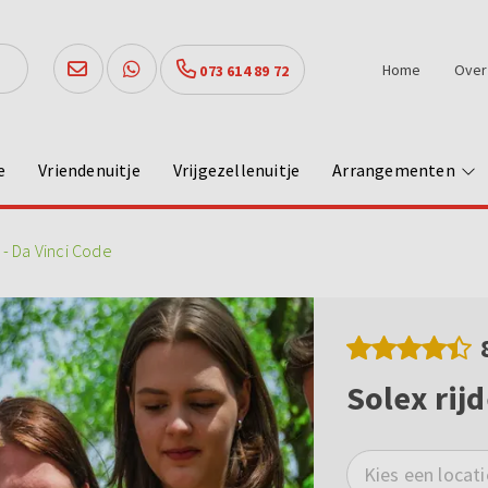
Home
Over
073 614 89 72
e
Vriendenuitje
Vrijgezellenuitje
Arrangementen
 - Da Vinci Code
Solex rijd
Kies een locati