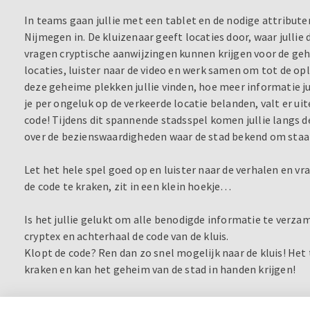
In teams gaan jullie met een tablet en de nodige attribut
Nijmegen in. De kluizenaar geeft locaties door, waar julli
vragen cryptische aanwijzingen kunnen krijgen voor de geh
locaties, luister naar de video en werk samen om tot de o
deze geheime plekken jullie vinden, hoe meer informatie 
je per ongeluk op de verkeerde locatie belanden, valt er uit
code! Tijdens dit spannende stadsspel komen jullie langs de
over de bezienswaardigheden waar de stad bekend om staa
Let het hele spel goed op en luister naar de verhalen en vr
de code te kraken, zit in een klein hoekje…
Is het jullie gelukt om alle benodigde informatie te verza
cryptex en achterhaal de code van de kluis.
Klopt de code? Ren dan zo snel mogelijk naar de kluis! Het 
kraken en kan het geheim van de stad in handen krijgen!
Lukt het jouw team om de stadsschat te vinden en de code