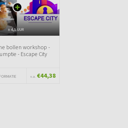
± 4,5 UUR
he bollen workshop -
umptie - Escape City
€44,38
FORMATIE
v.a.