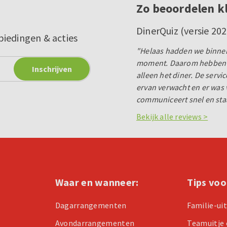
Zo beoordelen k
DinerQuiz (versie 202
biedingen & acties
"Helaas hadden we binnen 
moment. Daarom hebben w
alleen het diner. De servi
ervan verwacht en er was
communiceert snel en sta
Bekijk alle reviews >
Waar en wanneer:
Tips voo
Dagarrangementen
Familie-ui
Avondarrangementen
Teamuitje 