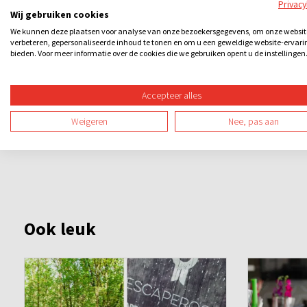
Privac
van de stad te komen? Een spannend en leerzaam stadsspel 
Wij gebruiken cookies
nog kennismaken met de cultuur van de stad.
We kunnen deze plaatsen voor analyse van onze bezoekersgegevens, om onze websit
verbeteren, gepersonaliseerde inhoud te tonen en om u een geweldige website-ervari
bieden. Voor meer informatie over de cookies die we gebruiken opent u de instellingen
Accepteer alles
Weigeren
Nee, pas aan
Ook leuk