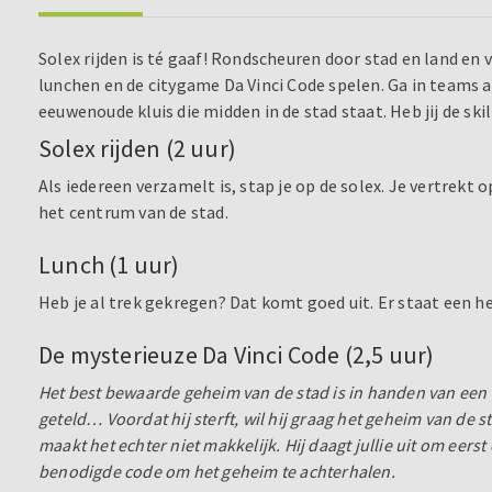
Solex rijden is té gaaf! Rondscheuren door stad en land en 
lunchen en de citygame Da Vinci Code spelen. Ga in teams 
eeuwenoude kluis die midden in de stad staat. Heb jij de sk
Solex rijden (2 uur)
Als iedereen verzamelt is, stap je op de solex. Je vertrekt
het centrum van de stad.
Lunch (1 uur)
Heb je al trek gekregen? Dat komt goed uit. Er staat een hee
De mysterieuze Da Vinci Code (2,5 uur)
Het best bewaarde geheim van de stad is in handen van een er
geteld… Voordat hij sterft, wil hij graag het geheim van de 
maakt het echter niet makkelijk. Hij daagt jullie uit om eers
benodigde code om het geheim te achterhalen.