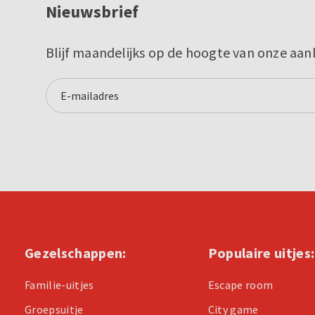
Nieuwsbrief
Blijf maandelijks op de hoogte van onze aan
Gezelschappen:
Populaire uitjes:
Familie-uitjes
Escape room
Groepsuitje
City game