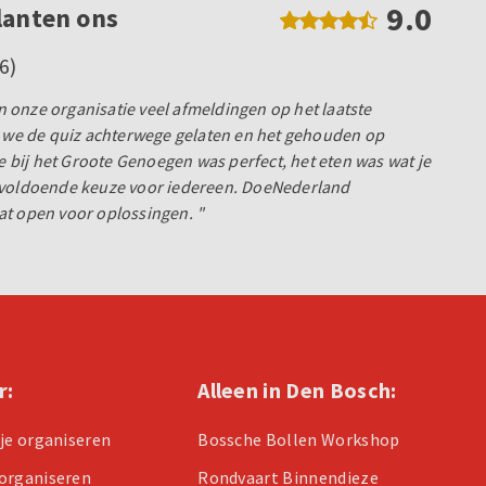
9.0
lanten ons
6)
onze organisatie veel afmeldingen op het laatste
e de quiz achterwege gelaten en het gehouden op
ce bij het Groote Genoegen was perfect, het eten was wat je
 voldoende keuze voor iedereen. DoeNederland
at open voor oplossingen. "
r:
Alleen in Den Bosch:
tje organiseren
Bossche Bollen Workshop
organiseren
Rondvaart Binnendieze