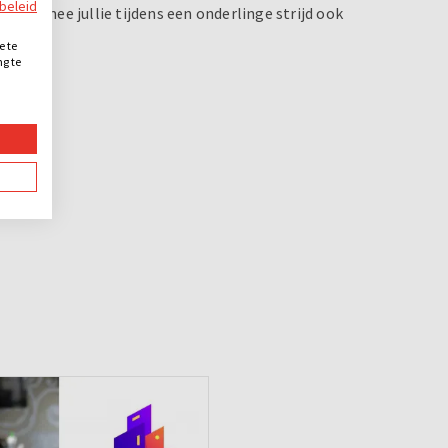
ybeleid
waarmee jullie tijdens een onderlinge strijd ook
e te
ng te
.