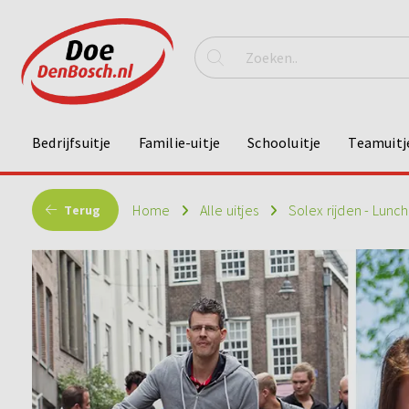
Bedrijfsuitje
Familie-uitje
Schooluitje
Teamuitj
Home
Alle uitjes
Solex rijden - Lunch
Terug