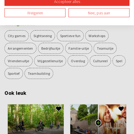
Accepteer alles
16.00 - 16.15 uur
Bossche bol incl. consumptie
Weigeren
Nee, pas aan
Categorieën
City games
Sightseeing
Sportieve fun
Workshops
Arrangementen
Bedrijfsuitje
Familie-uitje
Teamuitje
Vriendenuitje
Vrijgezellenuitje
Overdag
Cultureel
Spel
Sportief
Teambuilding
Ook leuk