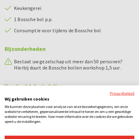
Keukengerei
1 Bossche bol p.p.
Consumptie voor tijdens de Bossche bol
Bijzonderheden
Bestaat uw gezelschap uit meer dan 50 personen?
Hierbij duurt de Bossche bollen workshop 1,5 uur.
Voorbeeld dagindeling
Privacybeleid
12.00 - 13.30 uur
Ludieke stadswandeling
Wij gebruiken cookies
We kunnen deze plaatsen voor analyse van onze bezoekersgegevens, om onze
13.45 - 14.00 uur
Uitleg Dollen met Bossche bollen
website te verbeteren, gepersonaliseerde inhoud te tonen en om u een geweldige
website-ervaring te bieden. Voor meer informatie over de cookies die we gebruiken
14.00 - 15.15 uur
Spel Dollen met Bossche bollen
opent u de instellingen.
15.15 - 16.00 uur
Bossche bollen workshop