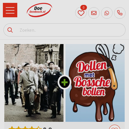
0
073
614
89 72