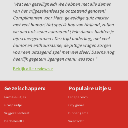
"Wat een gezelligheid! We hebben met alle dames
van het vrijgezellenfeestje ontzettend genoten!
Complimenten voor Mats, geweldige quiz master
met veel humor! Het spel ik hou van Holland, zullen
we dan ook zeker aanraden! (Vele dames hadden je
bijna meegenomen ) De strijd onderling, met veel
humor en enthousiasme, de pittige vragen zorgen
voor een uitdagend spel met veel sfeer! Daarna nog
heerlijk gegeten! 3gangen menu was top! "
Bekijk alle reviews >
Gezelschappen:
Populaire uitjes:
Familie-uitjes
Escape room
Groepsuitje
City game
Vrijgezellenfeest
Dinner game
Bachelorette
Vaartocht