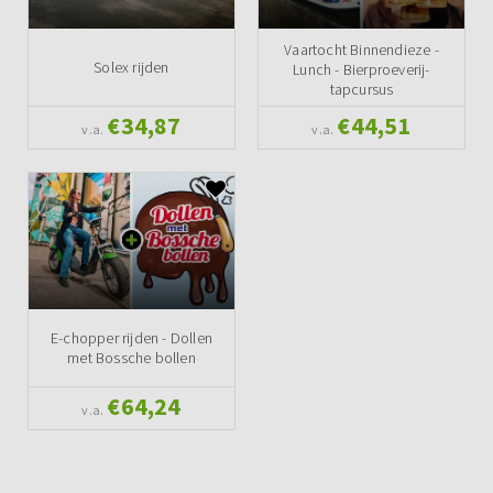
Vaartocht Binnendieze -
Solex rijden
Lunch - Bierproeverij-
tapcursus
€34,87
€44,51
v.a.
v.a.
E-chopper rijden - Dollen
met Bossche bollen
€64,24
v.a.