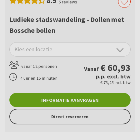
8.9
5
reviews
Ludieke stadswandeling - Dollen met
Bossche bollen
Kies een locatie
€
60,93
vanaf 12 personen
Vanaf
p.p. excl. btw
4 uur en 15 minuten
€ 73,25 incl. btw
INFORMATIE AANVRAGEN
Direct reserveren