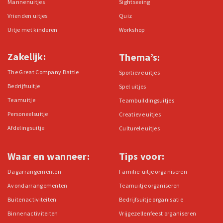
Mannenuitjes
Sightseeing
Vrienden uitjes
Quiz
Uitje met kinderen
Workshop
Zakelijk:
Thema’s:
The Great Company Battle
Sportieve uitjes
Bedrijfsuitje
Spel uitjes
Teamuitje
Teambuildingsuitjes
Personeelsuitje
Creatieve uitjes
Afdelingsuitje
Culturele uitjes
Waar en wanneer:
Tips voor:
Dagarrangementen
Familie-uitje organiseren
Avondarrangementen
Teamuitje organiseren
Buitenactiviteiten
Bedrijfsuitje organisatie
Binnenactiviteiten
Vrijgezellenfeest organiseren