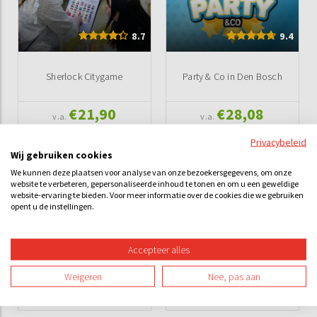
8.7
9.4
Sherlock Citygame
Party & Co in Den Bosch
€21,90
€28,08
v.a.
v.a.
Privacybeleid
Wij gebruiken cookies
We kunnen deze plaatsen voor analyse van onze bezoekersgegevens, om onze
website te verbeteren, gepersonaliseerde inhoud te tonen en om u een geweldige
website-ervaring te bieden. Voor meer informatie over de cookies die we gebruiken
opent u de instellingen.
9.6
8.7
Accepteer alles
Hunted Citygame
Pubquiz (versie 2026)
Weigeren
Nee, pas aan
€21,90
€21,49
v.a.
v.a.