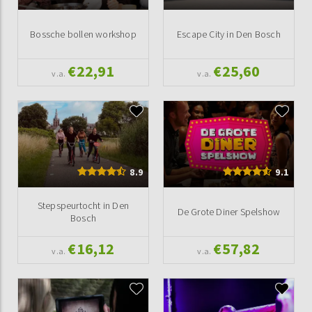
Bossche bollen workshop
Escape City in Den Bosch
€22,91
€25,60
v.a.
v.a.
8.9
9.1
Stepspeurtocht in Den
De Grote Diner Spelshow
Bosch
€16,12
€57,82
v.a.
v.a.