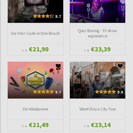
8.7
Quiz Boxing - TV show
Da Vinci Code in Den Bosch
experience
€21,90
€23,39
v.a.
v.a.
9.7
9.9
De Alleskunner
Silent Disco City Tour
€21,49
€23,14
v.a.
v.a.