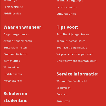
Teamuitje
Teambuildingsuitjes
Personeelsuitje
Creatieve uitjes
Afdelingsuitje
Culturele uitjes
Waar en wanneer:
Tips voor:
Dagarrangementen
Familie-uitje organiseren
Avondarrangementen
Teamuitje organiseren
Buitenactiviteiten
Bedrijfsuitje organisatie
Binnenactiviteiten
Vrijgezellenfeest organiseren
Zomer uitjes
Uitje voor vrienden organiseren
Winter uitjes
Service informatie:
Herfstvakantie
Kerstvakantie
Waarom DoeDenBosch?
Reserveren
Scholen en
Betalen
studenten:
Annuleren