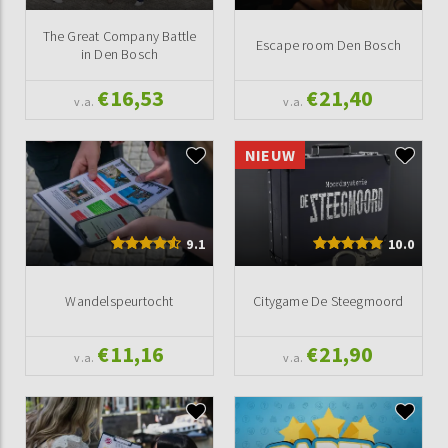
The Great Company Battle
Escape room Den Bosch
in Den Bosch
€16,53
€21,40
v.a.
v.a.
NIEUW
9.1
10.0
Wandelspeurtocht
Citygame De Steegmoord
€11,16
€21,90
v.a.
v.a.