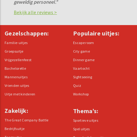
geweldig personeel."
Bekijk alle reviews >
Gezelschappen:
Populaire uitjes:
Familie-uitjes
Escape room
Groepsuitje
City game
Vrijgezellenfeest
Dinner game
Bachelorette
Vaartocht
Mannenuitjes
Sightseeing
Vrienden uitjes
Quiz
Uitje met kinderen
Workshop
Zakelijk:
Thema’s:
The Great Company Battle
Sportieve uitjes
Bedrijfsuitje
Spel uitjes