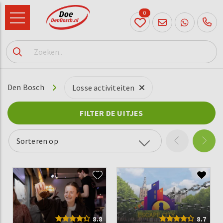
0
073
614
89 72
Den Bosch
Losse activiteiten
FILTER DE UITJES
Sorteren op
8.8
8.7