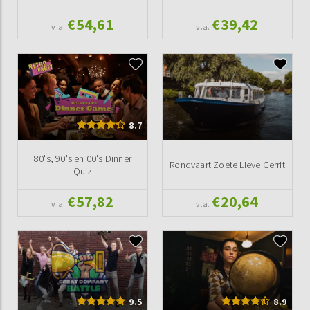
€54,61
€39,42
v.a.
v.a.
8.7
80's, 90's en 00's Dinner
Rondvaart Zoete Lieve Gerrit
Quiz
€57,82
€20,64
v.a.
v.a.
9.5
8.9