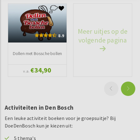
Meer uitjes op de
8.9
volgende pagina
Dollen met Bossche bollen
€34,90
v.a.
Activiteiten in Den Bosch
Een leuke activiteit boeken voor je groepsuitje? Bij
DoeDenBosch kun je kiezen uit:
5 thema's