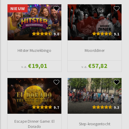
NIEUW
9.0
9.1
Hitster Muziekbingo
Moorddiner
€19,01
€57,82
v.a.
v.a.
9.7
9.3
Escape Dinner Game: El
Step-kroegentocht
Dorado