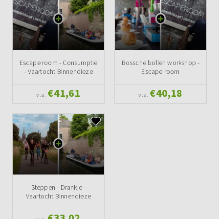
Escape room - Consumptie
Bossche bollen workshop -
- Vaartocht Binnendieze
Escape room
€41,61
€40,18
v.a.
v.a.
Steppen - Drankje -
Vaartocht Binnendieze
€33,02