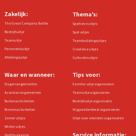
Zakelijk:
Thema’s:
The Great Company Battle
Sportieve uitjes
Bedrijfsuitje
Spel uitjes
Teamuitje
Teambuildingsuitjes
Personeelsuitje
Creatieve uitjes
Afdelingsuitje
Culturele uitjes
Waar en wanneer:
Tips voor:
Dagarrangementen
Familie-uitje organiseren
Avondarrangementen
Teamuitje organiseren
Buitenactiviteiten
Bedrijfsuitje organisatie
Binnenactiviteiten
Vrijgezellenfeest organiseren
Zomer uitjes
Uitje voor vrienden organiseren
Winter uitjes
Service informatie:
Herfstvakantie