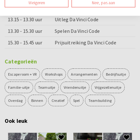
Weigeren
Nee, pas aan
12.45 - 13.00 uur
Bossche bol incl. consumptie
13.15 - 13.30 uur
Uitleg Da Vinci Code
13.30 - 15.30 uur
Spelen Da Vinci Code
15.30 - 15.45 uur
Prijsuitreiking Da Vinci Code
Categorieën
Escape room + VR
Workshops
Arrangementen
Bedrijfsuitje
Familie-uitje
Teamuitje
Vriendenuitje
Vrijgezellenuitje
Overdag
Binnen
Creatief
Spel
Teambuilding
Ook leuk