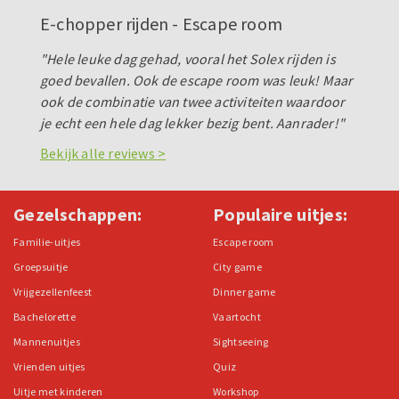
E-chopper rijden - Escape room
"Hele leuke dag gehad, vooral het Solex rijden is
goed bevallen. Ook de escape room was leuk! Maar
ook de combinatie van twee activiteiten waardoor
je echt een hele dag lekker bezig bent. Aanrader!"
Bekijk alle reviews >
Gezelschappen:
Populaire uitjes:
Familie-uitjes
Escape room
Groepsuitje
City game
Vrijgezellenfeest
Dinner game
Bachelorette
Vaartocht
Mannenuitjes
Sightseeing
Vrienden uitjes
Quiz
Uitje met kinderen
Workshop