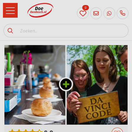
0
073
614
89 72