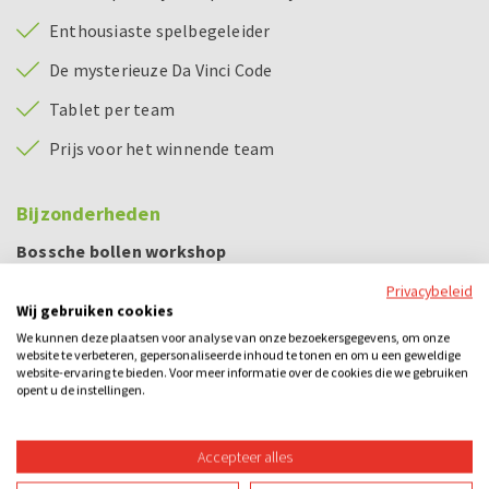
Enthousiaste spelbegeleider
De mysterieuze Da Vinci Code
Tablet per team
Prijs voor het winnende team
Bijzonderheden
Bossche bollen workshop
De workshop is ook in het Engels mogelijk, geef dit bij
Privacybeleid
je reservering aan.
Wij gebruiken cookies
We kunnen deze plaatsen voor analyse van onze bezoekersgegevens, om onze
Bestaat uw gezelschap uit meer dan 50 personen?
website te verbeteren, gepersonaliseerde inhoud te tonen en om u een geweldige
Hierbij duurt de workshop 1,5 uur.
website-ervaring te bieden. Voor meer informatie over de cookies die we gebruiken
opent u de instellingen.
Voorbeeld dagindeling
Accepteer alles
12.00 - 12.45 uur
Bossche bollen workshop