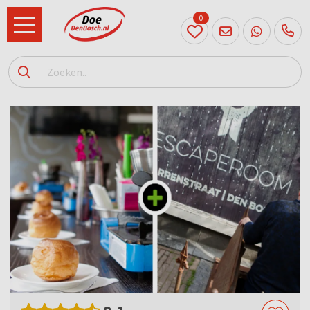
0
073
614
89 72