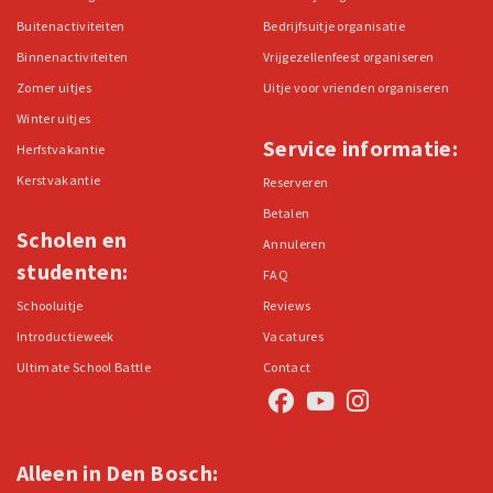
Buitenactiviteiten
Bedrijfsuitje organisatie
Binnenactiviteiten
Vrijgezellenfeest organiseren
Zomer uitjes
Uitje voor vrienden organiseren
Winter uitjes
Service informatie:
Herfstvakantie
Kerstvakantie
Reserveren
Betalen
Scholen en
Annuleren
studenten:
FAQ
Schooluitje
Reviews
Introductieweek
Vacatures
Ultimate School Battle
Contact
Alleen in Den Bosch: