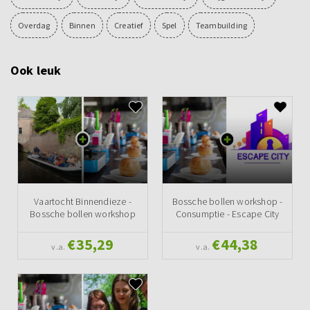
Overdag
Binnen
Creatief
Spel
Teambuilding
Ook leuk
Vaartocht Binnendieze -
Bossche bollen workshop -
Bossche bollen workshop
Consumptie - Escape City
€35,29
€44,38
v.a.
v.a.