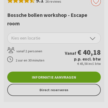
9.1
26
reviews
Bossche bollen workshop - Escape
room
Kies een locatie
€
40,18
vanaf 2 personen
Vanaf
p.p. excl. btw
2 uur en 30 minuten
€ 45,58 incl. btw
INFORMATIE AANVRAGEN
Direct reserveren