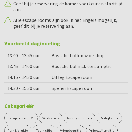
Geef bij je reservering de kamer voorkeur en starttijd
aan
Alle escape rooms zijn ook in het Engels mogelijk,
geef dit bij je reservering aan.
Voorbeeld dagindeling
13.00 - 13.45 uur
Bossche bollen workshop
13.45 - 14.00 uur
Bossche bol incl. consumptie
14.15 - 14.30 uur
Uitleg Escape room
14.30 - 15.30 uur
Spelen Escape room
Categorieën
Escape room + VR
Workshops
Arrangementen
Bedrijfsuitje
Familie-uitje
Teamuitje
Vriendenuitje
Vrijgezellenuitje