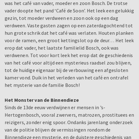
was het café van vader, moeder en zoon Bosch. De trotse
vader doopte het pand ‘Café de Soon’. Het leek een gelukkig
gezin, tot moeder verdween en zoon ook op een dag
verdween. Vaste gasten zagen op een zaterdagochtend tot
hun grote schrik dat het café was verlaten. Houten planken
voor de ramen, een groot kettingslot op de deur… Het leek
erop dat vader, het laatste familielid Bosch, ook was
verdwenen. Tot voor kort leek het erop dat de geschiedenis
van het café voor altijd een mysterieus raadsel zou blijven,
tot de huidige eigenaar bij de verbouwing een afgesloten
kamer vond. Duik in het verleden van het café en ontrafel
het mysterie van de familie Bosch!
Het Monster van de Binnendieze
Sinds de 13de eeuw verdwijnen er mensen in ’s-
Hertogenbosch, vooral zwervers, matrozen, prostituees en
reizigers, zonder enig spoor. Ondanks jarenlang onderzoek
van de politie blijven de vermissingen rondom de
Binnendieze een mysterie, en de duistere geschiedenis van