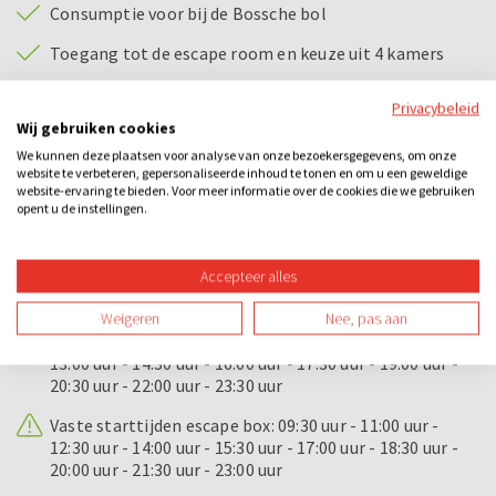
Consumptie voor bij de Bossche bol
Toegang tot de escape room en keuze uit 4 kamers
Privacybeleid
Bijzonderheden
Wij gebruiken cookies
Bossche bollen workshop
We kunnen deze plaatsen voor analyse van onze bezoekersgegevens, om onze
website te verbeteren, gepersonaliseerde inhoud te tonen en om u een geweldige
De workshop is ook in het Engels mogelijk, geef dit bij
website-ervaring te bieden. Voor meer informatie over de cookies die we gebruiken
opent u de instellingen.
je reservering aan.
Bestaat uw gezelschap uit meer dan 50 personen?
Hierbij duurt de workshop 1,5 uur.
Accepteer alles
Escape room:
Weigeren
Nee, pas aan
Vaste starttijden escape room: 10:00 uur - 11:30 uur -
13:00 uur - 14:30 uur - 16:00 uur - 17:30 uur - 19:00 uur -
20:30 uur - 22:00 uur - 23:30 uur
Vaste starttijden escape box: 09:30 uur - 11:00 uur -
12:30 uur - 14:00 uur - 15:30 uur - 17:00 uur - 18:30 uur -
20:00 uur - 21:30 uur - 23:00 uur