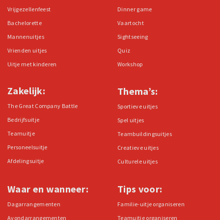
Vrijgezellenfeest
Dinner game
Bachelorette
Vaartocht
Mannenuitjes
Sightseeing
Vrienden uitjes
Quiz
Uitje met kinderen
Workshop
Zakelijk:
Thema’s:
The Great Company Battle
Sportieve uitjes
Bedrijfsuitje
Spel uitjes
Teamuitje
Teambuildingsuitjes
Personeelsuitje
Creatieve uitjes
Afdelingsuitje
Culturele uitjes
Waar en wanneer:
Tips voor:
Dagarrangementen
Familie-uitje organiseren
Avondarrangementen
Teamuitje organiseren