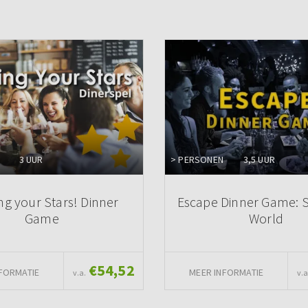
3 UUR
> PERSONEN
3,5 UUR
ng your Stars! Dinner
Escape Dinner Game: 
Game
World
€54,52
FORMATIE
MEER INFORMATIE
v.a.
v.a