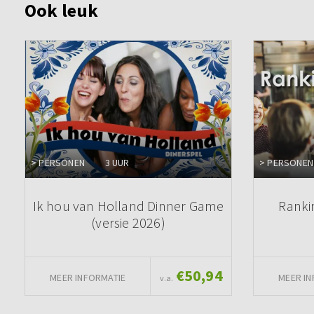
Ook leuk
> PERSONEN
3 UUR
> PERSONEN
Ik hou van Holland Dinner Game
Ranki
(versie 2026)
€50,94
MEER INFORMATIE
MEER IN
v.a.