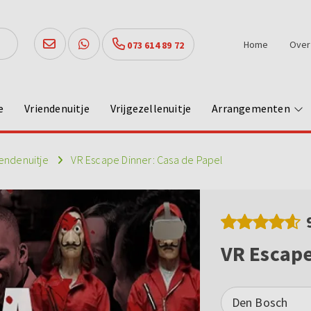
Home
Over
073 614 89 72
e
Vriendenuitje
Vrijgezellenuitje
Arrangementen
iendenuitje
VR Escape Dinner: Casa de Papel
VR Escape
Den Bosch