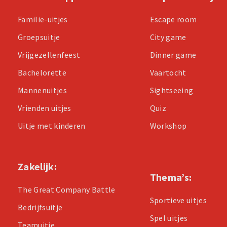
Familie-uitjes
Escape room
Groepsuitje
City game
Vrijgezellenfeest
Dinner game
Bachelorette
Vaartocht
Mannenuitjes
Sightseeing
Vrienden uitjes
Quiz
Uitje met kinderen
Workshop
Zakelijk:
Thema’s:
The Great Company Battle
Sportieve uitjes
Bedrijfsuitje
Spel uitjes
Teamuitje