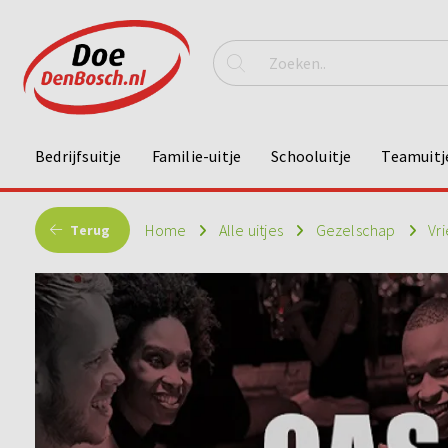
Bedrijfsuitje
Familie-uitje
Schooluitje
Teamuitj
Home
Alle uitjes
Gezelschap
Vr
Terug