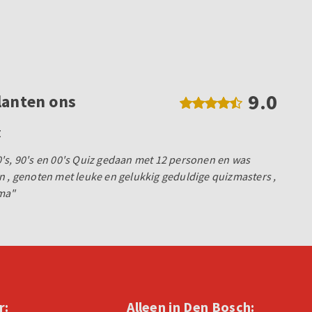
9.0
lanten ons
z
's, 90's en 00's Quiz gedaan met 12 personen en was
n , genoten met leuke en gelukkig geduldige quizmasters ,
ima"
r:
Alleen in Den Bosch: