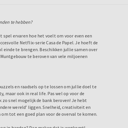
anden te hebben?
dit spel ervaren hoe het voelt om voor even een
cesvolle Netflix-serie Casa de Papel. Je hoeft de
l einde te brengen. Beschikken jullie samen over
e Muntgebouw te beroven van vele miljoenen
puzzels en raadsels op te lossen om jullie doel te
y, maar ook in real life. Pas wel op voor de
k zo snel mogelijk de bank beroven! Je hebt
ndere wereld’ liggen. Snelheid, creativiteit en
 om tot een goed plan voor de overval te komen.
joenen in handen? Dan maken dat je wegkomt!