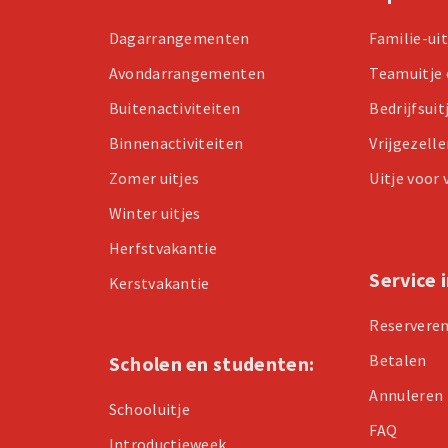
Dagarrangementen
Familie-ui
Avondarrangementen
Teamuitje 
Buitenactiviteiten
Bedrijfsuit
Binnenactiviteiten
Vrijgezell
Zomer uitjes
Uitje voor
Winter uitjes
Herfstvakantie
Service 
Kerstvakantie
Reservere
Betalen
Scholen en studenten:
Annuleren
Schooluitje
FAQ
Introductieweek