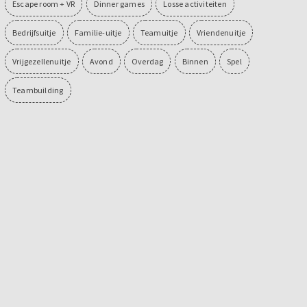
Escape room + VR
Dinner games
Losse activiteiten
Bedrijfsuitje
Familie-uitje
Teamuitje
Vriendenuitje
Vrijgezellenuitje
Avond
Overdag
Binnen
Spel
Teambuilding