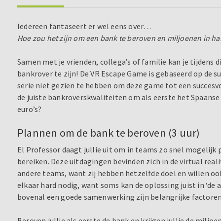
Iedereen fantaseert er wel eens over…
Hoe zou het zijn om een bank te beroven en miljoenen in h
Samen met je vrienden, collega’s of familie kan je tijdens 
bankrover te zijn! De VR Escape Game is gebaseerd op de suc
serie niet gezien te hebben om deze game tot een succesvo
de juiste bankroverskwaliteiten om als eerste het Spaans
euro’s?
Plannen om de bank te beroven (3 uur)
El Professor daagt jullie uit om in teams zo snel mogelijk 
bereiken. Deze uitdagingen bevinden zich in de virtual realit
andere teams, want zij hebben hetzelfde doel en willen oo
elkaar hard nodig, want soms kan de oplossing juist in ‘de a
bovenal een goede samenwerking zijn belangrijke factoren
Beroven jullie als eerste de bank en krijgen jullie de mil