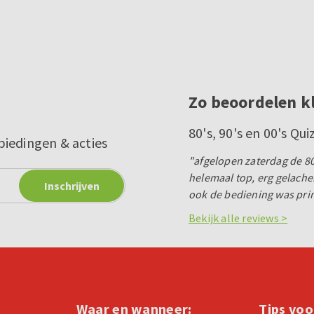
Zo beoordelen k
80's, 90's en 00's Qui
biedingen & acties
"afgelopen zaterdag de 80
helemaal top, erg gelache
ook de bediening was pr
Bekijk alle reviews >
Waar en wanneer:
Tips voo