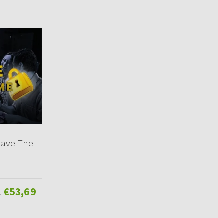
Save The
€53,69
.