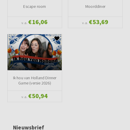
Escape room
Moorddiner
€16,06
€53,69
v.a.
v.a.
Ik hou van Holland Dinner
Game (versie 2026)
€50,94
v.a.
Nieuwsbrief