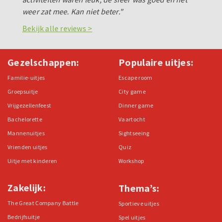
weer zat mee. Kan niet beter."
Bekijk alle reviews >
Gezelschappen:
Populaire uitjes:
Familie-uitjes
Escape room
Groepsuitje
City game
Vrijgezellenfeest
Dinner game
Bachelorette
Vaartocht
Mannenuitjes
Sightseeing
Vrienden uitjes
Quiz
Uitje met kinderen
Workshop
Zakelijk:
Thema’s:
The Great Company Battle
Sportieve uitjes
Bedrijfsuitje
Spel uitjes