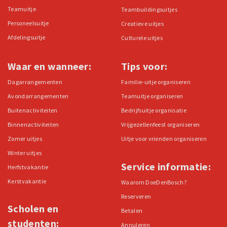
Teamuitje
Teambuildingsuitjes
Personeelsuitje
Creatieve uitjes
Afdelingsuitje
Culturele uitjes
Waar en wanneer:
Tips voor:
Dagarrangementen
Familie-uitje organiseren
Avondarrangementen
Teamuitje organiseren
Buitenactiviteiten
Bedrijfsuitje organisatie
Binnenactiviteiten
Vrijgezellenfeest organiseren
Zomer uitjes
Uitje voor vrienden organiseren
Winter uitjes
Service informatie:
Herfstvakantie
Kerstvakantie
Waarom DoeDenBosch?
Reserveren
Scholen en
Betalen
studenten:
Annuleren