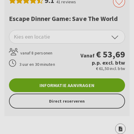
9.1
41
reviews
Escape Dinner Game: Save The World
Kies een locatie
€
53,69
vanaf 8 personen
Vanaf
p.p. excl. btw
3 uur en 30 minuten
€ 61,50 incl. btw
INFORMATIE AANVRAGEN
Direct reserveren