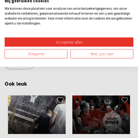
Wij gebruiken cookies
We kunnen deze plaatsen voor analyse van onze bezoekersgegevens, om onze
Categorieën
website te verbeteren, gepersonaliseerde inhoud te tonen en om u een geweldige
website-ervaring te bieden. Voor meer informatie over de cookies die we gebruiken
opent u de instellingen.
Escape room + VR
Dinner games
Losse activiteiten
Bedrijfsuitje
Familie-uitje
Teamuitje
Vriendenuitje
Accepteer alles
Vrijgezellenuitje
Avond
Overdag
Binnen
Spel
Weigeren
Nee, pas aan
Teambuilding
Ook leuk