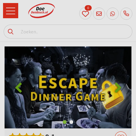
0
073
614
89 72