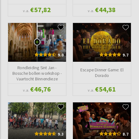
€57,82
€44,38
v.a.
v.a.
9.0
9.7
Rondleiding Sint Jan -
Escape Dinner Game: El
Bossche bollen workshop -
Dorado
Vaartocht Binnendieze
€46,76
€54,61
v.a.
v.a.
9.3
8.7