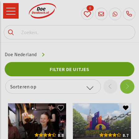
0
073
614
89 72
Doe Nederland
FILTER DE UITJES
Sorteren op
8.8
8.7