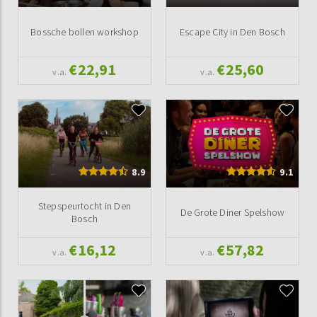
Bossche bollen workshop
Escape City in Den Bosch
€22,91
€25,60
v.a.
v.a.
8.9
9.1
Stepspeurtocht in Den
De Grote Diner Spelshow
Bosch
€16,12
€57,82
v.a.
v.a.