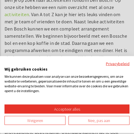
Ben je op zoek naar activiteiten rondom Den Bosch? Op
onze site hebben we een ruim overzicht met al onze
activiteiten
. Van A tot Z kan je hier iets leuks vinden om
met je team of vrienden te doen. Naast leuke activiteiten
Den Bosch kunnen we een compleet arrangement
samenstellen. We beginnen bijvoorbeeld met een Bossche
bol en een kop koffie in de stad. Daarna gaan we een
programma afwerken om te eindigen met een diner. Het is
slechts een voorbeeld van de mogelijkheden. Uiteraard
Privacybeleid
kunnen we ook alleen een leuk uitje organiseren vanaf 3
Wij gebruiken cookies
personen.
We kunnen deze plaatsen voor analyse van onze bezoekersgegevens, om onze
website te verbeteren, gepersonaliseerde inhoud te tonen en om u een geweldige
Vraag direct een offerte aan voor
website-ervaring te bieden. Voor meer informatie over de cookies die we gebruiken
opent u de instellingen.
activiteiten Den Bosch
Zien jullie al een paar leuke activiteiten Den Bosch op de
Accepteer alles
website staan? Vraag vandaag nog een offerte aan en wij
gaan voor jullie aan de slag. Binnen 24 uur ontvang je een
Weigeren
Nee, pas aan
offerte voor een leuk uitje Den Bosch inclusief
professionele begeleiding. Uiteraard kunnen we je ook