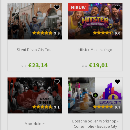
NIEUW
9.9
9.0
Silent Disco City Tour
Hitster Muziekbingo
€23,14
€19,01
v.a.
v.a.
9.1
9.7
Bossche bollen workshop -
Moorddiner
Consumptie - Escape City