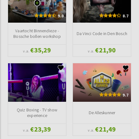
9.0
8.7
Vaartocht Binnendieze -
Da Vinci Code in Den Bosch
Bossche bollen workshop
€35,29
€21,90
v.a.
v.a.
9.7
Quiz Boxing - TV show
De Alleskunner
experience
€23,39
€21,49
v.a.
v.a.