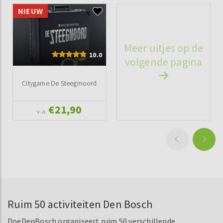
NIEUW
Meer uitjes op de
10.0
volgende pagina
Citygame De Steegmoord
€21,90
v.a.
Ruim 50 activiteiten Den Bosch
DoeDenBosch organiseert ruim 50 verschillende