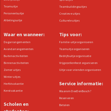
Teamuitje
Teambuildingsuitjes
Personeelsuitje
Creatieve uitjes
Afdelingsuitje
Culturele uitjes
Waar en wanneer:
Tips voor:
Dagarrangementen
Familie-uitje organiseren
Avondarrangementen
Teamuitje organiseren
Buitenactiviteiten
Bedrijfsuitje organisatie
Binnenactiviteiten
Vrijgezellenfeest organiseren
Zomer uitjes
Uitje voor vrienden organiseren
Winter uitjes
Service informatie:
Herfstvakantie
Kerstvakantie
Waarom DoeDenBosch?
Reserveren
Scholen en
Betalen