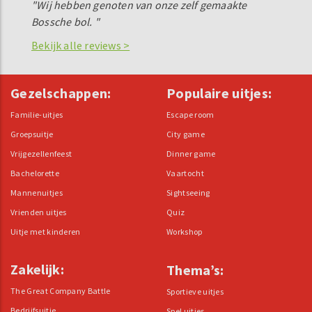
"Wij hebben genoten van onze zelf gemaakte
Bossche bol. "
Bekijk alle reviews >
Gezelschappen:
Populaire uitjes:
Familie-uitjes
Escape room
Groepsuitje
City game
Vrijgezellenfeest
Dinner game
Bachelorette
Vaartocht
Mannenuitjes
Sightseeing
Vrienden uitjes
Quiz
Uitje met kinderen
Workshop
Zakelijk:
Thema’s:
The Great Company Battle
Sportieve uitjes
Bedrijfsuitje
Spel uitjes