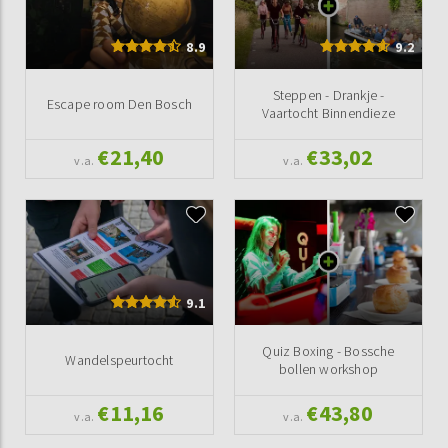
8.9
9.2
Steppen - Drankje -
Escape room Den Bosch
Vaartocht Binnendieze
€21,40
€33,02
v.a.
v.a.
9.1
Quiz Boxing - Bossche
Wandelspeurtocht
bollen workshop
€11,16
€43,80
v.a.
v.a.