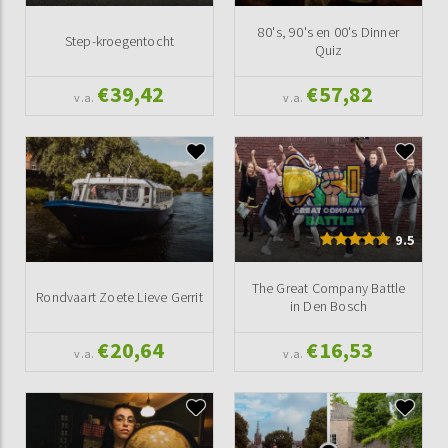
80's, 90's en 00's Dinner
Step-kroegentocht
Quiz
€39,42
€57,82
v.a.
v.a.
9.5
The Great Company Battle
Rondvaart Zoete Lieve Gerrit
in Den Bosch
€20,64
€16,53
v.a.
v.a.