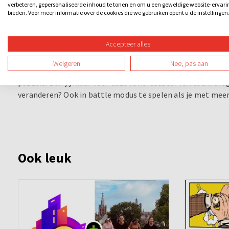
verbeteren, gepersonaliseerde inhoud te tonen en om u een geweldige website-ervari
avontuur.
bieden. Voor meer informatie over de cookies die we gebruiken opent u de instellingen
Human VS A.I.
Accepteer alles
Ontdek de ultieme sensatie die niet zomaar een escape r
Box tilt het concept naar nieuwe hoogten en laat je een un
Weigeren
Nee, pas aan
de spanning terwijl de ruimte om je heen een cruciale rol s
puzzels. Ben jij klaar voor deze rollercoaster van technol
veranderen? Ook in battle modus te spelen als je met meer
Ook leuk