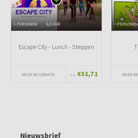
> PERSONEN
6,5 UUR
> PERSONEN
Escape City - Lunch - Steppen
T
€51,71
MEER INFORMATIE
MEER IN
v.a.
Nieuwsbrief