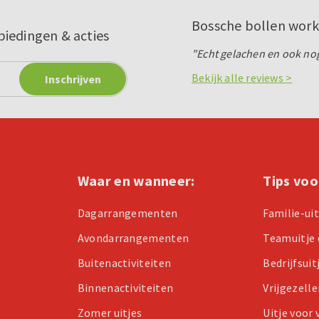
Bossche bollen wor
biedingen & acties
"Echt gelachen en ook nog
Bekijk alle reviews >
Waar en wanneer:
Tips voo
Dagarrangementen
Familie-ui
Avondarrangementen
Teamuitje 
Buitenactiviteiten
Bedrijfsuit
Binnenactiviteiten
Vrijgezell
Zomer uitjes
Uitje voor