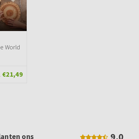
he World
€21,49
.
9.0
lanten ons