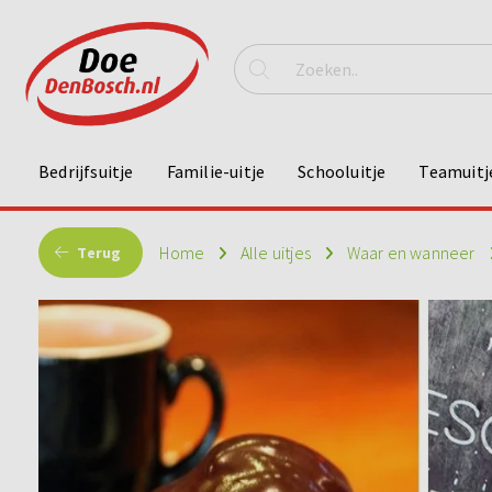
Bedrijfsuitje
Familie-uitje
Schooluitje
Teamuitj
Home
Alle uitjes
Waar en wanneer
Terug