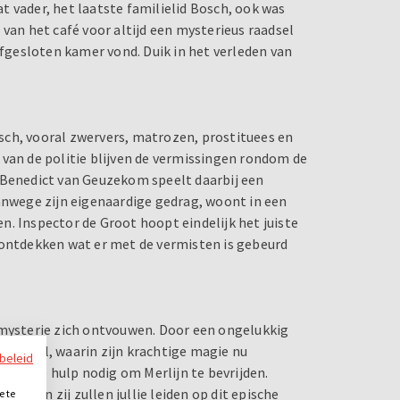
 vader, het laatste familielid Bosch, ook was
 van het café voor altijd een mysterieus raadsel
afgesloten kamer vond. Duik in het verleden van
sch, vooral zwervers, matrozen, prostituees en
 van de politie blijven de vermissingen rondom de
 Benedict van Geuzekom speelt daarbij een
vanwege zijn eigenaardige gedrag, woont in een
. Inspector de Groot hoopt eindelijk het juiste
 ontdekken wat er met de vermisten is gebeurd
 mysterie zich ontvouwen. Door een ongelukkig
e spiegel, waarin zijn krachtige magie nu
ybeleid
t jullie hulp nodig om Merlijn te bevrijden.
ien, en zij zullen jullie leiden op dit epische
e te