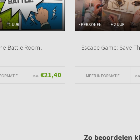
1 UUR
> PERSONEN
± 2 UUR
he Battle Room!
Escape Game: Save T
€21,40
FORMATIE
MEER INFORMATIE
v.a.
v.a
Zo beoordelen k