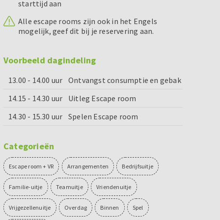
starttijd aan
Alle escape rooms zijn ook in het Engels
mogelijk, geef dit bij je reservering aan.
Voorbeeld dagindeling
13.00 - 14.00 uur
Ontvangst consumptie en gebak
14.15 - 14.30 uur
Uitleg Escape room
14.30 - 15.30 uur
Spelen Escape room
Categorieën
Escape room + VR
Arrangementen
Bedrijfsuitje
Familie-uitje
Teamuitje
Vriendenuitje
Vrijgezellenuitje
Overdag
Binnen
Spel