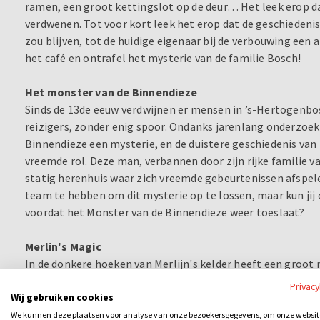
ramen, een groot kettingslot op de deur… Het leek erop dat
verdwenen. Tot voor kort leek het erop dat de geschiedenis
zou blijven, tot de huidige eigenaar bij de verbouwing een 
het café en ontrafel het mysterie van de familie Bosch!
Het monster van de Binnendieze
Sinds de 13de eeuw verdwijnen er mensen in ’s-Hertogenbo
reizigers, zonder enig spoor. Ondanks jarenlang onderzoek
Binnendieze een mysterie, en de duistere geschiedenis van
vreemde rol. Deze man, verbannen door zijn rijke familie 
statig herenhuis waar zich vreemde gebeurtenissen afspelen
team te hebben om dit mysterie op te lossen, maar kun jij
voordat het Monster van de Binnendieze weer toeslaat?
Merlin's Magic
In de donkere hoeken van Merlijn's kelder heeft een groot
toeval is Merlijn vast komen te zitten in de dichtstbijzijnd
Privac
Wij gebruiken cookies
gevangen zit. Zijn trouwe sneeuwuil is ontroostbaar en heef
Gelukkig hebben de levende schilderijen van Merlijn alles gez
We kunnen deze plaatsen voor analyse van onze bezoekersgegevens, om onze websit