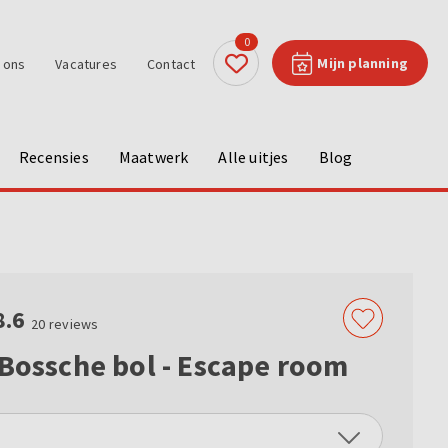
0
Mijn planning
 ons
Vacatures
Contact
Recensies
Maatwerk
Alle uitjes
Blog
8.6
20
reviews
 Bossche bol - Escape room