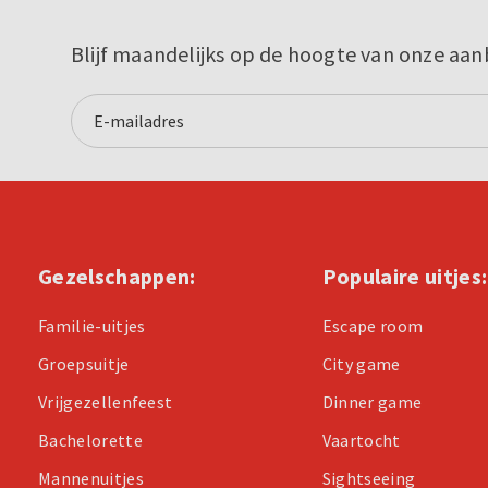
Blijf maandelijks op de hoogte van onze aan
Gezelschappen:
Populaire uitjes:
Familie-uitjes
Escape room
Groepsuitje
City game
Vrijgezellenfeest
Dinner game
Bachelorette
Vaartocht
Mannenuitjes
Sightseeing