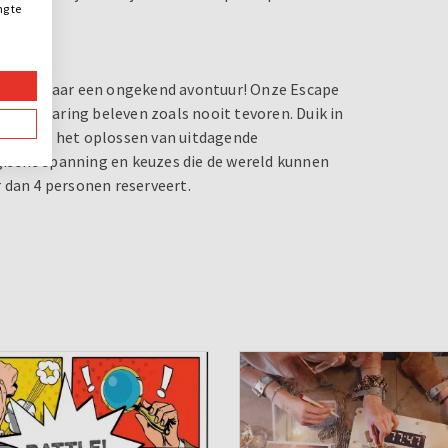
ng te
.
oom is, maar een ongekend avontuur! Onze Escape
ieke ervaring beleven zoals nooit tevoren. Duik in
peelt bij het oplossen van uitdagende
ogische spanning en keuzes die de wereld kunnen
 dan 4 personen reserveert.