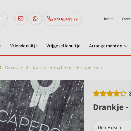
Home
Over
073 614 89 72
e
Vriendenuitje
Vrijgezellenuitje
Arrangementen
Overdag
Drankje - Bossche bol - Escape room
Drankje -
Den Bosch