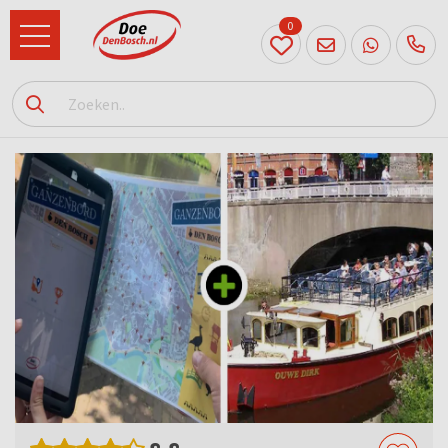
0
073
614
89 72