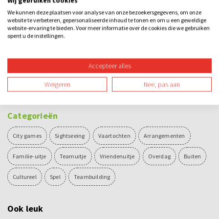
Wij gebruiken cookies
We kunnen deze plaatsen voor analyse van onze bezoekersgegevens, om onze
11.30 - 11.45 uur
Uitleg Ganzenborden
website te verbeteren, gepersonaliseerde inhoud te tonen en om u een geweldige
website-ervaring te bieden. Voor meer informatie over de cookies die we gebruiken
11.45 - 13.30 uur
Spel Ganzenborden
opent u de instellingen.
13.30 - 13.45 uur
Prijsuitreiking
Accepteer alles
13.45 - 14.45 uur
Consumptie met mini Bossche bol
Weigeren
Nee, pas aan
15.00 - 16.00 uur
Rondvaart over de Dommel
Categorieën
City games
Sightseeing
Vaartochten
Arrangementen
Familie-uitje
Teamuitje
Vriendenuitje
Overdag
Buiten
Cultureel
Spel
Teambuilding
Ook leuk