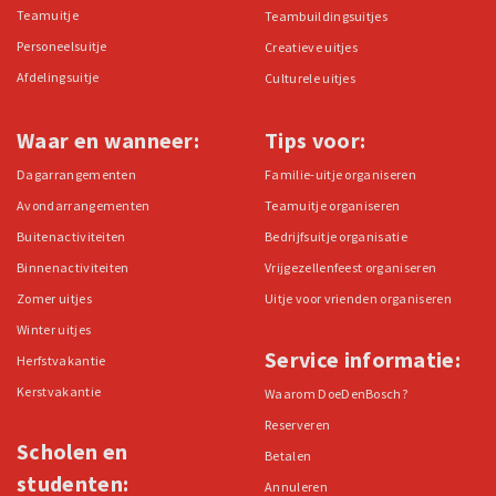
Teamuitje
Teambuildingsuitjes
Personeelsuitje
Creatieve uitjes
Afdelingsuitje
Culturele uitjes
Waar en wanneer:
Tips voor:
Dagarrangementen
Familie-uitje organiseren
Avondarrangementen
Teamuitje organiseren
Buitenactiviteiten
Bedrijfsuitje organisatie
Binnenactiviteiten
Vrijgezellenfeest organiseren
Zomer uitjes
Uitje voor vrienden organiseren
Winter uitjes
Service informatie:
Herfstvakantie
Kerstvakantie
Waarom DoeDenBosch?
Reserveren
Scholen en
Betalen
studenten:
Annuleren