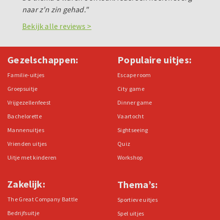
naar z'n zin gehad."
Bekijk alle reviews >
Gezelschappen:
Populaire uitjes:
Familie-uitjes
Escape room
Groepsuitje
City game
Vrijgezellenfeest
Dinner game
Bachelorette
Vaartocht
Mannenuitjes
Sightseeing
Vrienden uitjes
Quiz
Uitje met kinderen
Workshop
Zakelijk:
Thema’s:
The Great Company Battle
Sportieve uitjes
Bedrijfsuitje
Spel uitjes