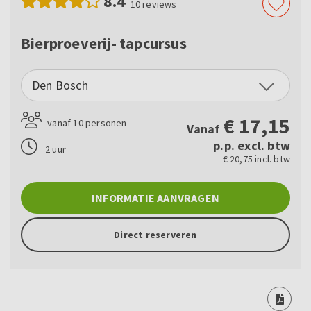
8.4
10
reviews
Bierproeverij- tapcursus
Den Bosch
€
17,15
vanaf 10 personen
Vanaf
p.p. excl. btw
2 uur
€ 20,75 incl. btw
INFORMATIE AANVRAGEN
Direct reserveren