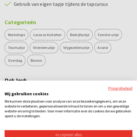
Gebruik van eigen tapje tijdens de tapcursus
Categorieën
Workshops
Losse activiteiten
Bedrijfsuitje
Familie-uitje
Teamuitje
Vriendenuitje
Vrijgezellenuitje
Avond
Overdag
Binnen
Ook leuk
Privacybeleid
Wij gebruiken cookies
We kunnen deze plaatsen voor analyse van onze bezoekersgegevens, om onze
website te verbeteren, gepersonaliseerde inhoud te tonen en om u een geweldige
website-ervaring te bieden. Voor meer informatie over de cookies die we gebruiken
opent u de instellingen.
Accepteer alles
Speciaalbier-proeverij-