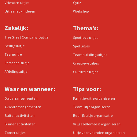
Vrienden uitjes
Quiz
Uitje met kinderen
Workshop
Zakelijk:
Thema’s:
The Great Company Battle
Sportieve uitjes
Bedrijfsuitje
Spel uitjes
Teamuitje
Teambuildingsuitjes
Personeelsuitje
Creatieve uitjes
Afdelingsuitje
Culturele uitjes
Waar en wanneer:
Tips voor:
Dagarrangementen
Familie-uitje organiseren
Avondarrangementen
Teamuitje organiseren
Buitenactiviteiten
Bedrijfsuitje organisatie
Binnenactiviteiten
Vrijgezellenfeest organiseren
Zomer uitjes
Uitje voor vrienden organiseren