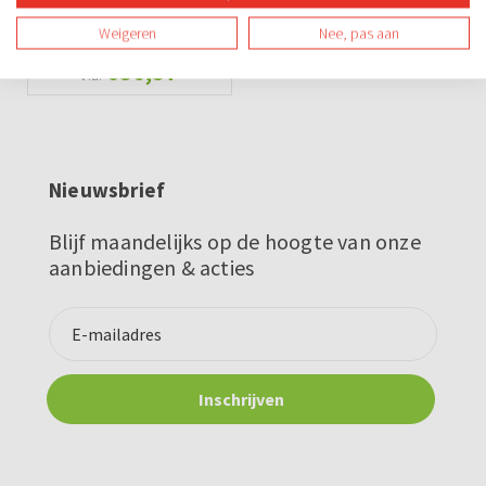
Tapcursus - Step-
Weigeren
Nee, pas aan
kroegentocht
€56,57
v.a.
Nieuwsbrief
Blijf maandelijks op de hoogte van onze
aanbiedingen & acties