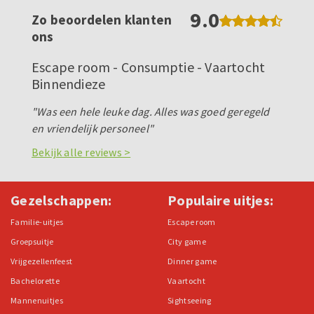
9.0
Zo beoordelen klanten
ons
Escape room - Consumptie - Vaartocht
Binnendieze
"Was een hele leuke dag. Alles was goed geregeld
en vriendelijk personeel"
Bekijk alle reviews >
Gezelschappen:
Populaire uitjes:
Familie-uitjes
Escape room
Groepsuitje
City game
Vrijgezellenfeest
Dinner game
Bachelorette
Vaartocht
Mannenuitjes
Sightseeing