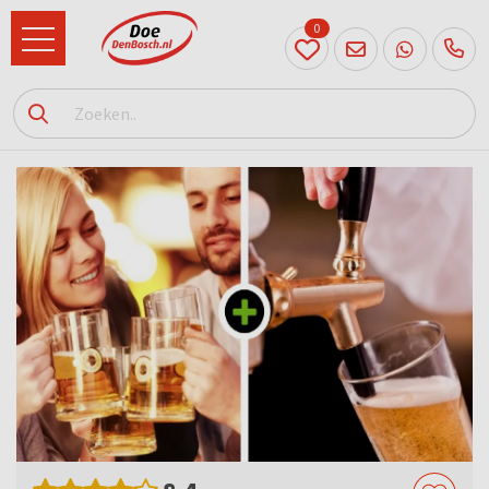
0
073
614
89 72