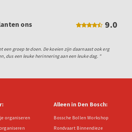
9.0
lanten ons
et een groep te doen. De koeien zijn daarnaast ook erg
en, dus een leuke herinnering aan een leuke dag. "
r:
Alleen in Den Bosch:
tje organiseren
Bossche Bollen Workshop
organiseren
Rondvaart Binnendieze