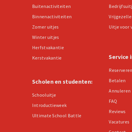
Buitenactiviteiten
Bedrijfsuit
Binnenactiviteiten
Vrijgezell
Zomer uitjes
Uitje voor
Winter uitjes
Herfstvakantie
Service 
Kerstvakantie
Reservere
Betalen
Scholen en studenten:
Annuleren
Schooluitje
FAQ
Introductieweek
Reviews
Ultimate School Battle
Vacatures
Contact