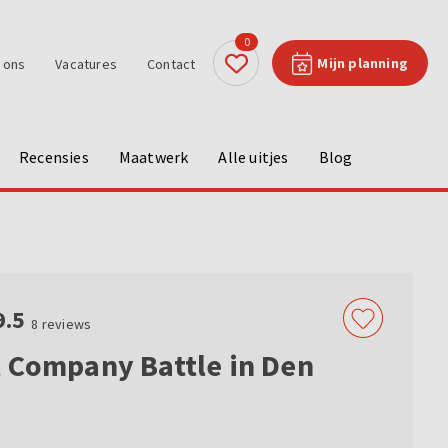
0
Mijn planning
 ons
Vacatures
Contact
Recensies
Maatwerk
Alle uitjes
Blog
9.5
8
reviews
 Company Battle in Den