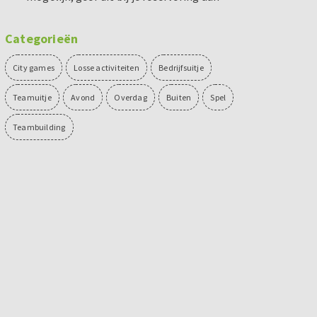
Categorieën
City games
Losse activiteiten
Bedrijfsuitje
Teamuitje
Avond
Overdag
Buiten
Spel
Teambuilding