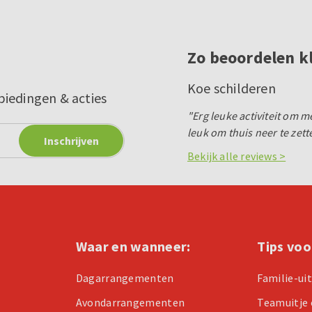
Zo beoordelen k
Koe schilderen
biedingen & acties
"Erg leuke activiteit om m
leuk om thuis neer te zett
Bekijk alle reviews >
Waar en wanneer:
Tips voo
Dagarrangementen
Familie-ui
Avondarrangementen
Teamuitje 