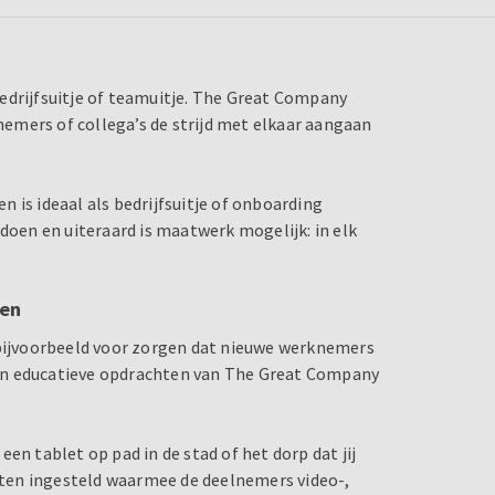
drijfsuitje
of teamuitje
. The Great Company
knemers of collega’s de strijd met elkaar aangaan
 is ideaal als bedrijfsuitje of onboarding
 doen en uiteraard is maatwerk mogelijk: in elk
ten
 bijvoorbeeld voor zorgen dat nieuwe werknemers
he én educatieve opdrachten van The Great Company
en tablet op pad in de stad of het dorp dat jij
ten ingesteld waarmee de deelnemers video-,