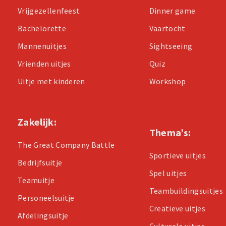
Vrijgezellenfeest
Dinner game
Bachelorette
Vaartocht
Mannenuitjes
Sightseeing
Vrienden uitjes
Quiz
Uitje met kinderen
Workshop
Zakelijk:
Thema’s:
The Great Company Battle
Sportieve uitjes
Bedrijfsuitje
Spel uitjes
Teamuitje
Teambuildingsuitjes
Personeelsuitje
Creatieve uitjes
Afdelingsuitje
Culturele uitjes