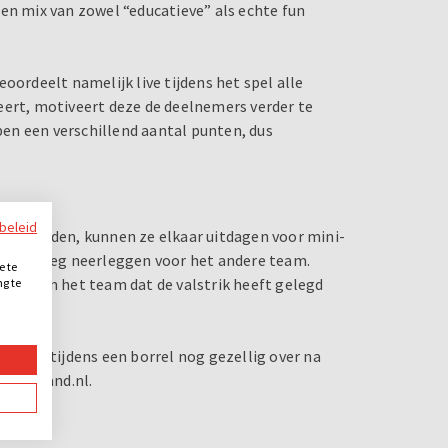
en mix van zowel “educatieve” als echte fun
oordeelt namelijk live tijdens het spel alle
eert, motiveert deze de deelnemers verder te
en een verschillend aantal punten, dus
ybeleid
ten houden, kunnen ze elkaar uitdagen voor mini-
 op de weg neerleggen voor het andere team.
e te
unten en het team dat de valstrik heeft gelegd
ng te
.
rbeeld tijdens een borrel nog gezellig over na
eNederland.nl.