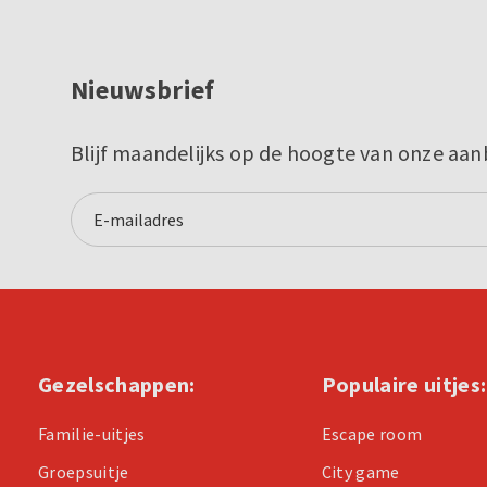
Nieuwsbrief
Blijf maandelijks op de hoogte van onze aan
Gezelschappen:
Populaire uitjes:
Familie-uitjes
Escape room
Groepsuitje
City game