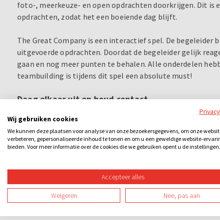
foto-, meerkeuze- en open opdrachten doorkrijgen. Dit is e
opdrachten, zodat het een boeiende dag blijft.
The Great Company is een interactief spel. De begeleider be
uitgevoerde opdrachten. Doordat de begeleider gelijk reag
gaan en nog meer punten te behalen. Alle onderdelen hebb
teambuilding is tijdens dit spel een absolute must!
Daag elkaar uit en houd contact
Privac
Om de teams tijdens het spel ook met elkaar contact te la
Wij gebruiken cookies
games. Daarnaast kan het ene team (virtueel) een valstrik
We kunnen deze plaatsen voor analyse van onze bezoekersgegevens, om onze websit
Loopt het andere team hier overheen, dan krijgen zij minp
verbeteren, gepersonaliseerde inhoud te tonen en om u een geweldige website-ervari
bieden. Voor meer informatie over de cookies die we gebruiken opent u de instellingen
pluspunten.
Genoeg dynamiek dus tijdens dit spel, waar de teams bijvoo
Accepteer alles
kunnen praten. Ook de borrel reserveer je uiteraard via Do
Weigeren
Nee, pas aan
Prijsuitreiking