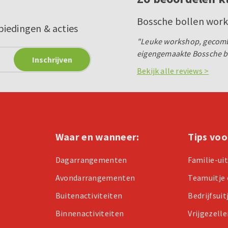
Bossche bollen wor
biedingen & acties
"Leuke workshop, gecombi
eigengemaakte Bossche b
Bekijk alle reviews >
Waar en wanneer:
Tips voo
Dagarrangementen
Familie-ui
Avondarrangementen
Teamuitje 
Buitenactiviteiten
Bedrijfsuit
Binnenactiviteiten
Vrijgezell