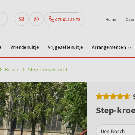
Home
Over
073 614 89 72
e
Vriendenuitje
Vrijgezellenuitje
Arrangementen
Buiten
Step-kroegentocht
Step-kro
Den Bosch