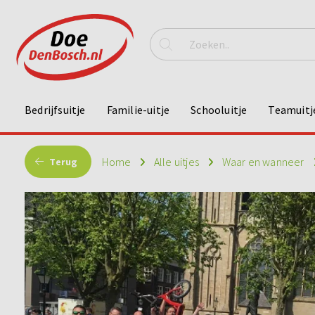
Bedrijfsuitje
Familie-uitje
Schooluitje
Teamuitj
Home
Alle uitjes
Waar en wanneer
Terug