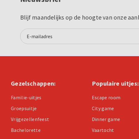
Blijf maandelijks op de hoogte van onze aan
Gezelschappen:
Populaire uitjes:
Familie-uitjes
Escape room
Groepsuitje
City game
Vrijgezellenfeest
Dinner game
Bachelorette
Vaartocht