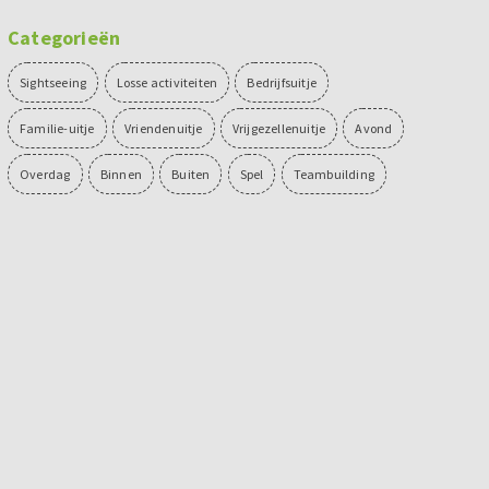
Categorieën
Sightseeing
Losse activiteiten
Bedrijfsuitje
Familie-uitje
Vriendenuitje
Vrijgezellenuitje
Avond
Overdag
Binnen
Buiten
Spel
Teambuilding