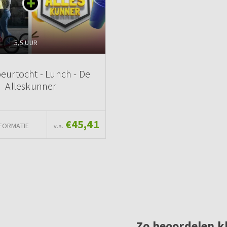
5,5 UUR
eurtocht - Lunch - De
Alleskunner
€45,41
FORMATIE
v.a.
Zo beoordelen k