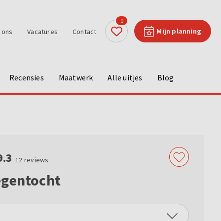
0
Mijn planning
 ons
Vacatures
Contact
Recensies
Maatwerk
Alle uitjes
Blog
9.3
12
reviews
egentocht