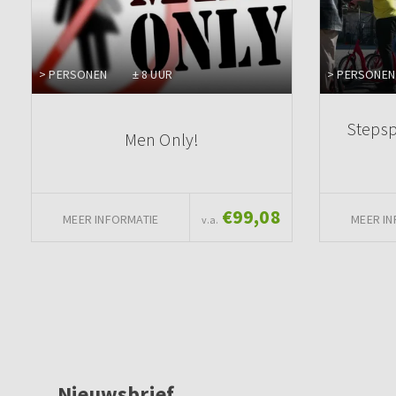
> PERSONEN
± 8 UUR
> PERSONEN
Stepsp
Men Only!
€99,08
MEER INFORMATIE
MEER IN
v.a.
Nieuwsbrief