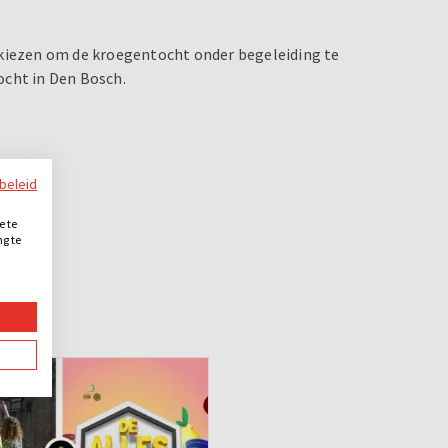
 kiezen om de kroegentocht onder begeleiding te
ocht in Den Bosch.
ybeleid
e te
ng te
.