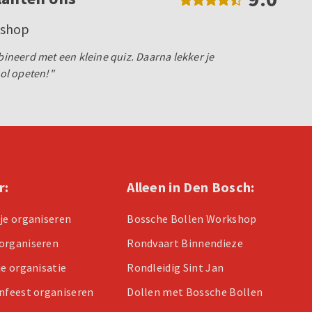
kshop
neerd met een kleine quiz. Daarna lekker je
ol opeten!"
r:
Alleen in Den Bosch:
tje organiseren
Bossche Bollen Workshop
organiseren
Rondvaart Binnendieze
je organisatie
Rondleidig Sint Jan
enfeest organiseren
Dollen met Bossche Bollen