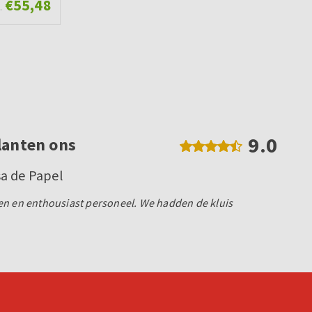
€55,48
.
9.0
lanten ons
a de Papel
en en enthousiast personeel. We hadden de kluis