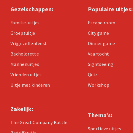
Gezelschappen:
Populaire uitjes:
Familie-uitjes
Escape room
Groepsuitje
City game
Vrijgezellenfeest
Dinner game
Bachelorette
Vaartocht
Mannenuitjes
Sightseeing
Vrienden uitjes
Quiz
Uitje met kinderen
Workshop
Zakelijk:
Thema’s:
The Great Company Battle
Sportieve uitjes
Bedrijfsuitje