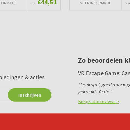
€44,51
FORMATIE
MEER INFORMATIE
v.a.
v.a
Zo beoordelen k
VR Escape Game: Cas
biedingen & acties
"Leuk spel, goed ontvang
gekraakt! Yeah! "
Bekijk alle reviews >