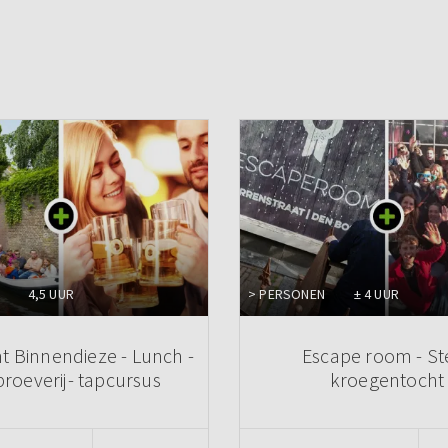
4,5 UUR
> PERSONEN
± 4 UUR
t Binnendieze - Lunch -
Escape room - St
proeverij- tapcursus
kroegentocht