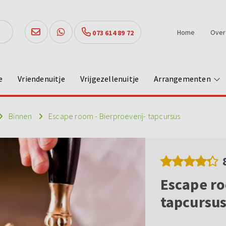
Home
Over
073 614 89 72
e
Vriendenuitje
Vrijgezellenuitje
Arrangementen
Binnen
Escape room - Bierproeverij- tapcursus
Escape ro
tapcursu