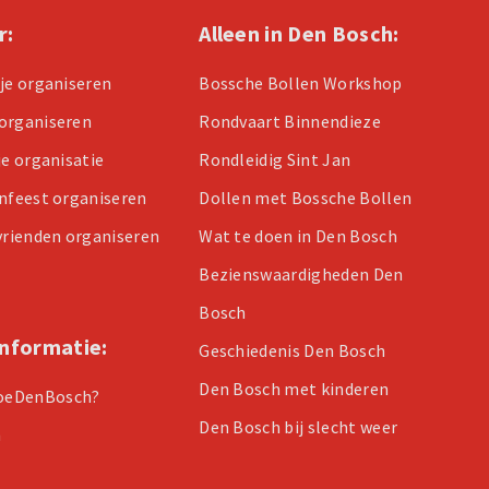
r:
Alleen in Den Bosch:
tje organiseren
Bossche Bollen Workshop
organiseren
Rondvaart Binnendieze
je organisatie
Rondleidig Sint Jan
enfeest organiseren
Dollen met Bossche Bollen
 vrienden organiseren
Wat te doen in Den Bosch
Bezienswaardigheden Den
Bosch
informatie:
Geschiedenis Den Bosch
Den Bosch met kinderen
oeDenBosch?
Den Bosch bij slecht weer
n