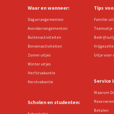
Waar en wanneer:
Tips voo
Dagarrangementen
Familie-ui
Avondarrangementen
Teamuitje 
Buitenactiviteiten
Bedrijfsuit
Binnenactiviteiten
Vrijgezell
Zomer uitjes
Uitje voor
Winter uitjes
Herfstvakantie
Service 
Kerstvakantie
Waarom D
Reservere
Scholen en studenten:
Betalen
Schooluitje