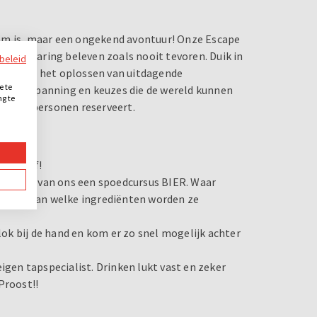
oom is, maar een ongekend avontuur! Onze Escape
ieke ervaring beleven zoals nooit tevoren. Duik in
ybeleid
peelt bij het oplossen van uitdagende
e te
ogische spanning en keuzes die de wereld kunnen
ng te
 dan 4 personen reserveert.
.
deel zelf!
krijg je van ons een spoedcursus BIER. Waar
aan en van welke ingrediënten worden ze
blok bij de hand en kom er zo snel mogelijk achter
igen tapspecialist. Drinken lukt vast en zeker
 Proost!!