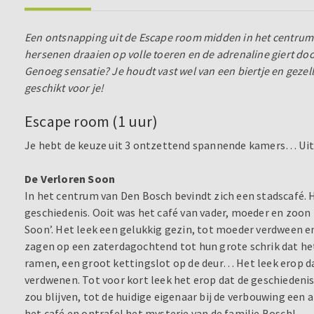
Een ontsnapping uit de Escape room midden in het centrum 
hersenen draaien op volle toeren en de adrenaline giert door 
Genoeg sensatie? Je houdt vast wel van een biertje en gezell
geschikt voor je!
Escape room (1 uur)
Je hebt de keuze uit 3 ontzettend spannende kamers… Uit
De Verloren Soon
In het centrum van Den Bosch bevindt zich een stadscafé. 
geschiedenis. Ooit was het café van vader, moeder en zoon
Soon’. Het leek een gelukkig gezin, tot moeder verdween 
zagen op een zaterdagochtend tot hun grote schrik dat he
ramen, een groot kettingslot op de deur… Het leek erop dat
verdwenen. Tot voor kort leek het erop dat de geschiedenis
zou blijven, tot de huidige eigenaar bij de verbouwing een 
het café en ontrafel het mysterie van de familie Bosch!