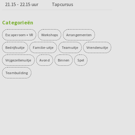
21.15 - 22.15 uur
Tapcursus
Categorieën
Escape room + VR
Workshops
Arrangementen
Bedrijfsuitje
Familie-uitje
Teamuitje
Vriendenuitje
Vrijgezellenuitje
Avond
Binnen
Spel
Teambuilding