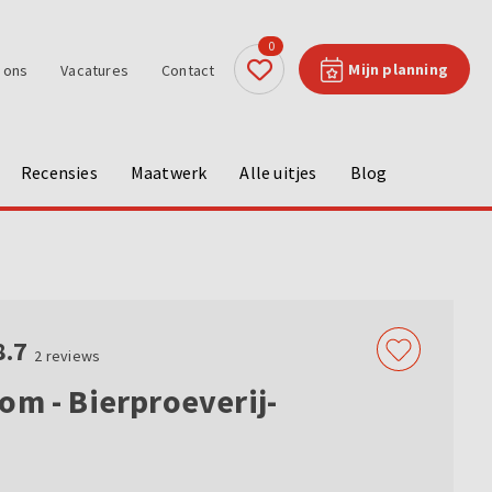
0
Mijn planning
 ons
Vacatures
Contact
Recensies
Maatwerk
Alle uitjes
Blog
8.7
2
reviews
om - Bierproeverij-
s