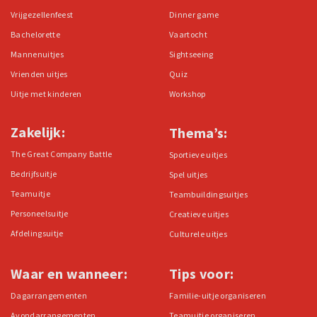
Vrijgezellenfeest
Dinner game
Bachelorette
Vaartocht
Mannenuitjes
Sightseeing
Vrienden uitjes
Quiz
Uitje met kinderen
Workshop
Zakelijk:
Thema’s:
The Great Company Battle
Sportieve uitjes
Bedrijfsuitje
Spel uitjes
Teamuitje
Teambuildingsuitjes
Personeelsuitje
Creatieve uitjes
Afdelingsuitje
Culturele uitjes
Waar en wanneer:
Tips voor:
Dagarrangementen
Familie-uitje organiseren
Avondarrangementen
Teamuitje organiseren