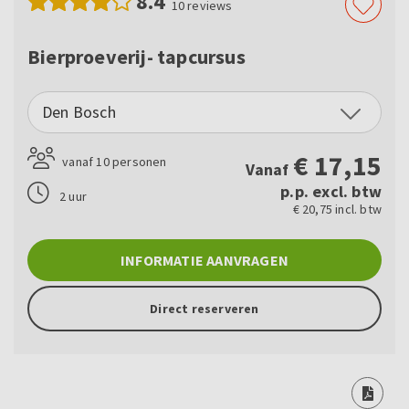
8.4
10
reviews
Bierproeverij- tapcursus
Den Bosch
€
17,15
vanaf 10 personen
Vanaf
p.p. excl. btw
2 uur
€ 20,75 incl. btw
INFORMATIE AANVRAGEN
Direct reserveren