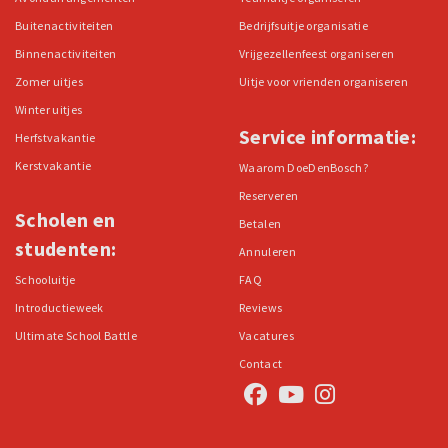
Buitenactiviteiten
Bedrijfsuitje organisatie
Binnenactiviteiten
Vrijgezellenfeest organiseren
Zomer uitjes
Uitje voor vrienden organiseren
Winter uitjes
Service informatie:
Herfstvakantie
Kerstvakantie
Waarom DoeDenBosch?
Reserveren
Scholen en
Betalen
studenten:
Annuleren
Schooluitje
FAQ
Introductieweek
Reviews
Ultimate School Battle
Vacatures
Contact