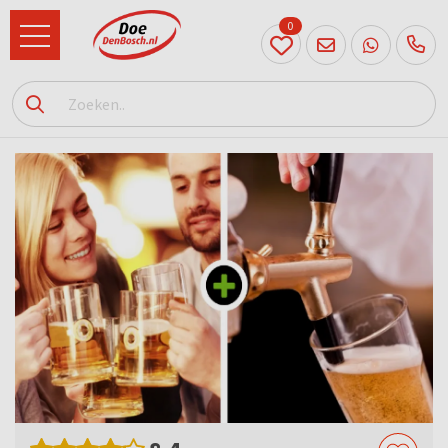
0
073
614
89 72