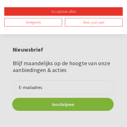
Tapcursus - Step-
kroegentocht
Accepteer alles
€56,57
v.a.
Weigeren
Nee, pas aan
Nieuwsbrief
Blijf maandelijks op de hoogte van onze
aanbiedingen & acties