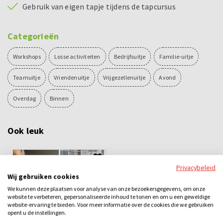
Gebruik van eigen tapje tijdens de tapcursus
Categorieën
Workshops
Losse activiteiten
Bedrijfsuitje
Familie-uitje
Teamuitje
Vriendenuitje
Vrijgezellenuitje
Avond
Overdag
Binnen
Ook leuk
Privacybeleid
Wij gebruiken cookies
We kunnen deze plaatsen voor analyse van onze bezoekersgegevens, om onze
website te verbeteren, gepersonaliseerde inhoud te tonen en om u een geweldige
website-ervaring te bieden. Voor meer informatie over de cookies die we gebruiken
opent u de instellingen.
Speciaalbier-proeverij-