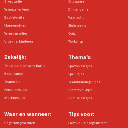
Groepsuitje
City game
Vrijgezellenfeest
Dinner game
Bachelorette
Vaartocht
Mannenuitjes
Sightseeing
Vrienden uitjes
Quiz
Uitje met kinderen
Workshop
Zakelijk:
Thema’s:
The Great Company Battle
Sportieve uitjes
Bedrijfsuitje
Spel uitjes
Teamuitje
Teambuildingsuitjes
Personeelsuitje
Creatieve uitjes
Afdelingsuitje
Culturele uitjes
Waar en wanneer:
Tips voor:
Dagarrangementen
Familie-uitje organiseren