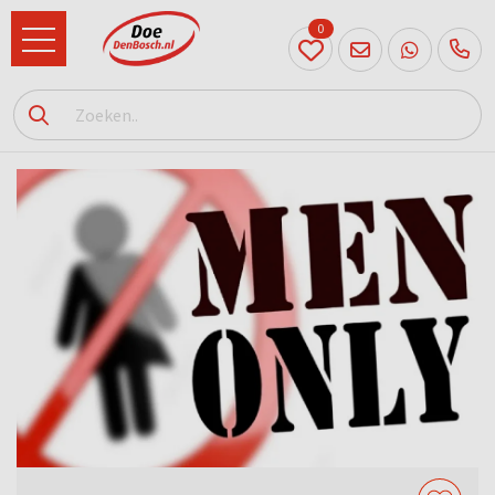
0
073
614
89 72