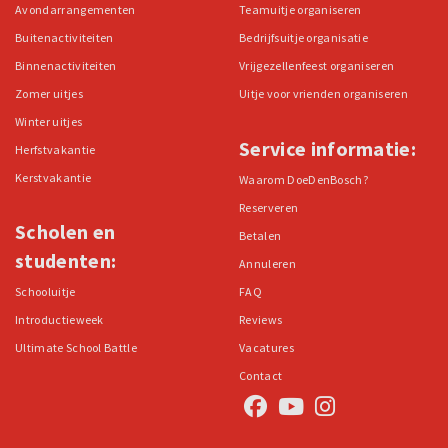
Avondarrangementen
Teamuitje organiseren
Buitenactiviteiten
Bedrijfsuitje organisatie
Binnenactiviteiten
Vrijgezellenfeest organiseren
Zomer uitjes
Uitje voor vrienden organiseren
Winter uitjes
Service informatie:
Herfstvakantie
Kerstvakantie
Waarom DoeDenBosch?
Reserveren
Scholen en
Betalen
studenten:
Annuleren
Schooluitje
FAQ
Introductieweek
Reviews
Ultimate School Battle
Vacatures
Contact