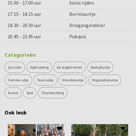
15.00 - 17.00 uur
Solex rijden
17.15 - 18.15 uur
Borreluurtje
18.30 - 20.30 uur
Driegangendiner
20.45 - 22.45 uur
Pubquiz
Categorieën
Quizzen
Sightseeing
Arrangementen
Bedrijfsuitje
Familie-uitje
Teamuitje
Vriendenuitje
Vrijgezellenuitje
Avond
Spel
Teambuilding
Ook leuk