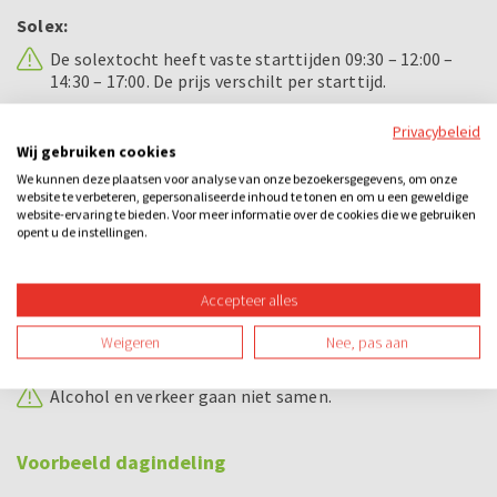
Solex:
De solextocht heeft vaste starttijden 09:30 – 12:00 –
14:30 – 17:00. De prijs verschilt per starttijd.
Om een solex te besturen dient u in het bezit te zijn
Privacybeleid
van een geldig bromfietsrijbewijs of geldig Nederlands
Wij gebruiken cookies
rijbewijs. Dit dient u op ons verzoek ook aan te kunnen
We kunnen deze plaatsen voor analyse van onze bezoekersgegevens, om onze
tonen voordat u aan de rit begint. Wellicht ten
website te verbeteren, gepersonaliseerde inhoud te tonen en om u een geweldige
overvloede, maar een ingetrokken of verlopen rijbewijs
website-ervaring te bieden. Voor meer informatie over de cookies die we gebruiken
wordt door ons niet gezien als een geldig rijbewijs.
opent u de instellingen.
Op elke solex hebben wij een WA- verzekering en een
schade opzittende verzekering afgesloten.
Accepteer alles
Borg per gezelschap is € 250,- deze dient u in
Weigeren
Nee, pas aan
contanten vooraf te voldoen.
Alcohol en verkeer gaan niet samen.
Voorbeeld dagindeling