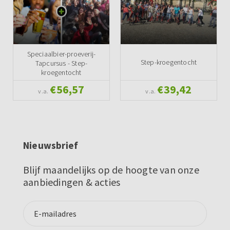
Speciaalbier-proeverij-
Step-kroegentocht
Tapcursus - Step-
kroegentocht
€56,57
€39,42
v.a.
v.a.
Nieuwsbrief
Blijf maandelijks op de hoogte van onze
aanbiedingen & acties