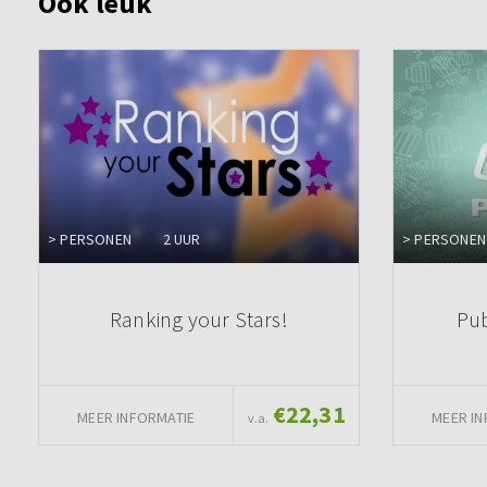
Ook leuk
> PERSONEN
2 UUR
> PERSONEN
Ranking your Stars!
Pub
€22,31
MEER INFORMATIE
MEER IN
v.a.