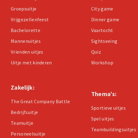
Groepsuitje
City game
Vrijgezellenfeest
Dinner game
Bachelorette
Vaartocht
Mannenuitjes
Sightseeing
Vrienden uitjes
Quiz
Uitje met kinderen
Workshop
Zakelijk:
Thema’s:
The Great Company Battle
Sportieve uitjes
Bedrijfsuitje
Spel uitjes
Teamuitje
Teambuildingsuitjes
Personeelsuitje