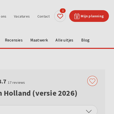
0
Mijn planning
 ons
Vacatures
Contact
Recensies
Maatwerk
Alle uitjes
Blog
8.7
17
reviews
n Holland (versie 2026)