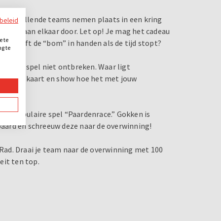
 verschillende teams nemen plaats in een kring
ybeleid
evat - aan elkaar door. Let op! Je mag het cadeau
e te
Wie heeft de “bom” in handen als de tijd stopt?
ng te
.
olland spel niet ontbreken. Waar ligt
s op de kaart en show hoe het met jouw
mens populaire spel “Paardenrace.” Gokken is
 paard en schreeuw deze naar de overwinning!
d Rad. Draai je team naar de overwinning met 100
eit ten top.