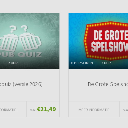
2 UUR
> PERSONEN
2 UUR
quiz (versie 2026)
De Grote Spels
€21,49
FORMATIE
MEER INFORMATIE
v.a.
v.a