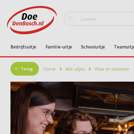
Bedrijfsuitje
Familie-uitje
Schooluitje
Teamuitj
Home
Alle uitjes
Waar en wanneer
Terug