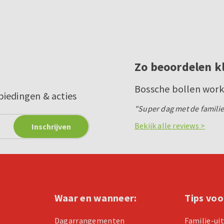
Zo beoordelen k
Bossche bollen work
biedingen & acties
"Super dag met de familie
Bekijk alle reviews >
Waar en wanneer:
Tips voo
Dagarrangementen
Familie-ui