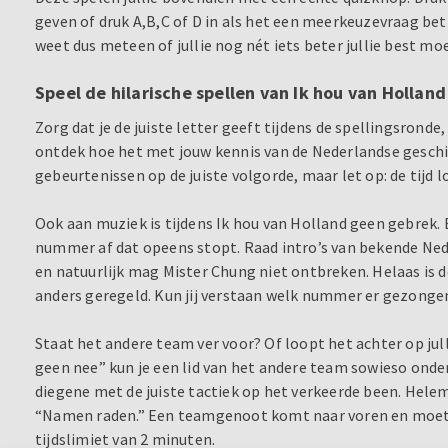
geven of druk A,B,C of D in als het een meerkeuzevraag betr
weet dus meteen of jullie nog nét iets beter jullie best mo
Speel de hilarische spellen van Ik hou van Holland
Zorg dat je de juiste letter geeft tijdens de spellingsronde
ontdek hoe het met jouw kennis van de Nederlandse geschi
gebeurtenissen op de juiste volgorde, maar let op: de tijd 
Ook aan muziek is tijdens Ik hou van Holland geen gebrek. 
nummer af dat opeens stopt. Raad intro’s van bekende Ned
en natuurlijk mag Mister Chung niet ontbreken. Helaas is 
anders geregeld. Kun jij verstaan welk nummer er gezonge
Staat het andere team ver voor? Of loopt het achter op jull
geen nee” kun je een lid van het andere team sowieso onde
diegene met de juiste tactiek op het verkeerde been. Helema
“Namen raden.” Een teamgenoot komt naar voren en moet
tijdslimiet van 2 minuten.