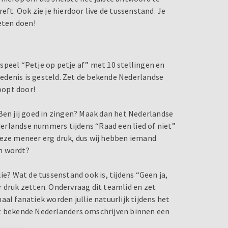
eft. Ook zie je hierdoor live de tussenstand. Je
eten doen!
, speel “Petje op petje af” met 10 stellingen en
edenis is gesteld. Zet de bekende Nederlandse
loopt door!
Ben jij goed in zingen? Maak dan het Nederlandse
erlandse nummers tijdens “Raad een lied of niet”
deze meneer erg druk, dus wij hebben iemand
n wordt?
ie? Wat de tussenstand ook is, tijdens “Geen ja,
r druk zetten. Ondervraag dit teamlid en zet
al fanatiek worden jullie natuurlijk tijdens het
 bekende Nederlanders omschrijven binnen een