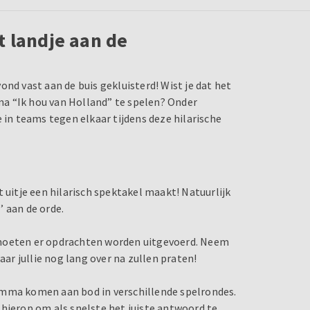
t landje aan de
nd vast aan de buis gekluisterd! Wist je dat het
a “Ik hou van Holland” te spelen? Onder
 in teams tegen elkaar tijdens deze hilarische
 uitje een hilarisch spektakel maakt! Natuurlijk
’ aan de orde.
 moeten er opdrachten worden uitgevoerd. Neem
r jullie nog lang over na zullen praten!
amma komen aan bod in verschillende spelrondes.
 hierop om als snelste het juiste antwoord te