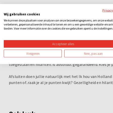
En wat dacht je van het "Verjaardagsspel"? Deelnemers uit
Privac
Wij gebruiken cookies
en geven een verjaardagscadeau - dat een tikkende “bom” b
We kunnen deze plaatsen voor analyse van onze bezoekersgegevens, om onze websit
alleen doorgeven als je het juiste antwoord hebt gegeven. 
verbeteren, gepersonaliseerde inhoud te tonen en om u een geweldige website-ervari
bieden. Voor meer informatie over de cookies die we gebruiken opent u de instellingen
Natuurlijk mag het bekende kaaswerpen in ons Ik hou van H
Apeldoorn? Haarlem? Middelburg? Geef het aan met de kaa
Accepteer alles
topografische kennis gesteld is.
Weigeren
Nee, pas aan
Een uniek onderdeel tijdens deze hilarische quiz is het im
toegestaan en hilariteit is absoluut gegarandeerd. Kies je
Afsluiten doen jullie natuurlijk met het Ik hou van Hollan
punten of..raak je al je punten kwijt? Gezelligheid en hilarit