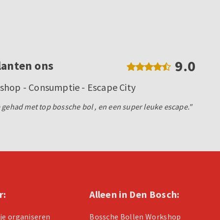
9.0
lanten ons
shop - Consumptie - Escape City
 gehad met top bossche bol , en een super leuke escape."
r:
Alleen in Den Bosch:
tje organiseren
Bossche Bollen Workshop