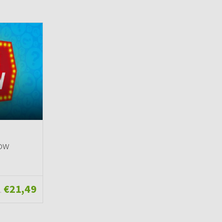
how
€21,49
.