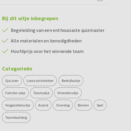
Bij dit uitje inbegrepen
Begeleiding van een enthousiaste quizmaster
Alle materialen en benodigdheden
Hoofdprijs voor het winnende team
Categorieën
Quizzen
Losse activiteiten
Bedrijfsuitje
Familie-uitje
Teamuitje
Vriendenuitje
Vrijgezellenuitje
Avond
Overdag
Binnen
Spel
Teambuilding