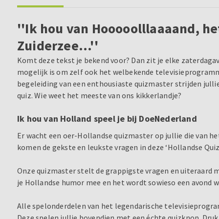
''Ik hou van Hooooolllaaaand, he
Zuiderzee...''
Komt deze tekst je bekend voor? Dan zit je elke zaterdagavo
mogelijk is om zelf ook het welbekende televisieprogramm
begeleiding van een enthousiaste quizmaster strijden jullie
quiz. Wie weet het meeste van ons kikkerlandje?
Ik hou van Holland speel je bij DoeNederland
Er wacht een oer-Hollandse quizmaster op jullie die van het
komen de gekste en leukste vragen in deze ‘Hollandse Quiz
Onze quizmaster stelt de grappigste vragen en uiteraard
je Hollandse humor mee en het wordt sowieso een avond waa
Alle spelonderdelen van het legendarische televisieprogr
Deze spelen jullie bovendien met een échte quizknop. Druk