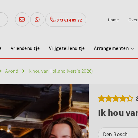
Home
Over
073 614 89 72
e
Vriendenuitje
Vrijgezellenuitje
Arrangementen
Avond
Ik hou van Holland (versie 2026)
Ik hou va
Den Bosch