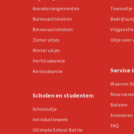
Avondarrangementen
Teamuitje 
Buitenactiviteiten
Bedrijfsuit
Binnenactiviteiten
Vrijgezell
Zomer uitjes
Uitje voor
Winter uitjes
Herfstvakantie
Service 
Kerstvakantie
Waarom D
Reservere
Scholen en studenten:
Betalen
Schooluitje
Annuleren
Introductieweek
FAQ
Ultimate School Battle