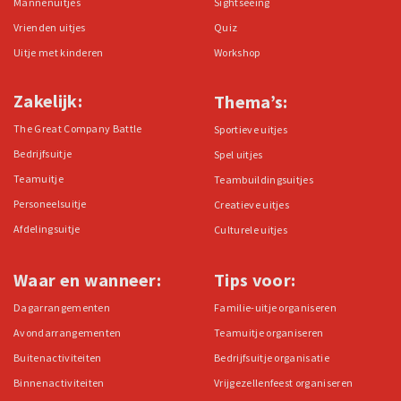
Mannenuitjes
Sightseeing
Vrienden uitjes
Quiz
Uitje met kinderen
Workshop
Zakelijk:
Thema’s:
The Great Company Battle
Sportieve uitjes
Bedrijfsuitje
Spel uitjes
Teamuitje
Teambuildingsuitjes
Personeelsuitje
Creatieve uitjes
Afdelingsuitje
Culturele uitjes
Waar en wanneer:
Tips voor:
Dagarrangementen
Familie-uitje organiseren
Avondarrangementen
Teamuitje organiseren
Buitenactiviteiten
Bedrijfsuitje organisatie
Binnenactiviteiten
Vrijgezellenfeest organiseren