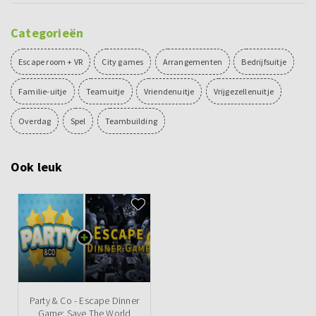
Categorieën
Escape room + VR
City games
Arrangementen
Bedrijfsuitje
Familie-uitje
Teamuitje
Vriendenuitje
Vrijgezellenuitje
Overdag
Spel
Teambuilding
Ook leuk
Party & Co - Escape Dinner
Game: Save The World