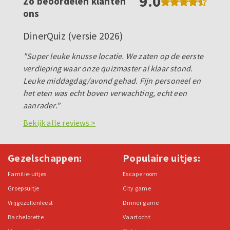
9.0
Zo beoordelen klanten
ons
DinerQuiz (versie 2026)
"Super leuke knusse locatie. We zaten op de eerste
verdieping waar onze quizmaster al klaar stond.
Leuke middagdag/avond gehad. Fijn personeel en
het eten was echt boven verwachting, echt een
aanrader."
Bekijk alle reviews >
Gezelschappen:
Populaire uitjes:
Familie-uitjes
Escape room
Groepsuitje
City game
Vrijgezellenfeest
Dinner game
Bachelorette
Vaartocht