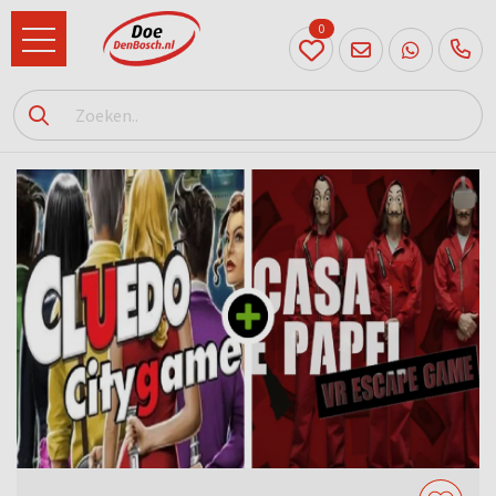
0
073
614
89 72