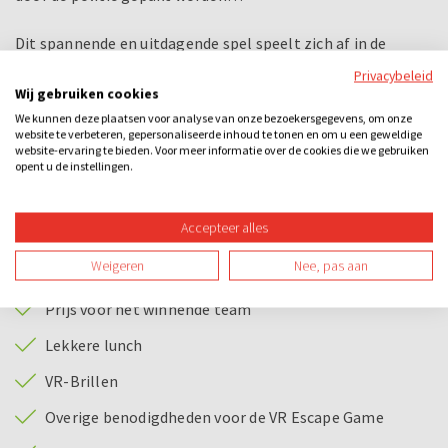
Dit spannende en uitdagende spel speelt zich af in de
virtuele wereld en in de ruimte om jullie heen, een
Privacybeleid
combinatie tussen een Escape room en een VR game. Per
Wij gebruiken cookies
team heeft telkens één deelnemer een VR bril op, terwijl de
We kunnen deze plaatsen voor analyse van onze bezoekersgegevens, om onze
website te verbeteren, gepersonaliseerde inhoud te tonen en om u een geweldige
rest van de deelnemers in real life helpt bij het kraken van
website-ervaring te bieden. Voor meer informatie over de cookies die we gebruiken
de codes.
opent u de instellingen.
Bij dit uitje inbegrepen
Accepteer alles
Begeleiding tijdens het spel
Weigeren
Nee, pas aan
Tablet per team
Prijs voor het winnende team
Lekkere lunch
VR-Brillen
Overige benodigdheden voor de VR Escape Game