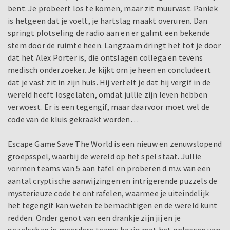
bent. Je probeert los te komen, maar zit muurvast. Paniek
is hetgeen dat je voelt, je hartslag maakt overuren. Dan
springt plotseling de radio aan en er galmt een bekende
stem door de ruimte heen. Langzaam dringt het tot je door
dat het Alex Porter is, die ontslagen collega en tevens
medisch onderzoeker. Je kijkt om je heen en concludeert
dat je vast zit in zijn huis. Hij vertelt je dat hij vergif in de
wereld heeft losgelaten, omdat jullie zijn leven hebben
verwoest. Er is een tegengif, maar daarvoor moet wel de
code van de kluis gekraakt worden…
Escape Game Save The World is een nieuw en zenuwslopend
groepsspel, waarbij de wereld op het spel staat. Jullie
vormen teams van 5 aan tafel en proberen d.m.v. van een
aantal cryptische aanwijzingen en intrigerende puzzels de
mysterieuze code te ontrafelen, waarmee je uiteindelijk
het tegengif kan weten te bemachtigen en de wereld kunt
redden. Onder genot van een drankje zijn jij en je