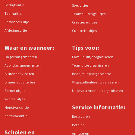
Bedrijfsuitje
Spel uitjes
Teamuitje
Teambuildingsuitjes
Personeelsuitje
Creatieve uitjes
Afdelingsuitje
Culturele uitjes
Waar en wanneer:
Tips voor:
Dagarrangementen
Familie-uitje organiseren
Avondarrangementen
Teamuitje organiseren
Buitenactiviteiten
Bedrijfsuitje organisatie
Binnenactiviteiten
Vrijgezellenfeest organiseren
Zomer uitjes
Uitje voor vrienden organiseren
Winter uitjes
Service informatie:
Herfstvakantie
Kerstvakantie
Reserveren
Betalen
Scholen en
Annuleren