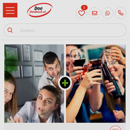
0
073
614
89 72