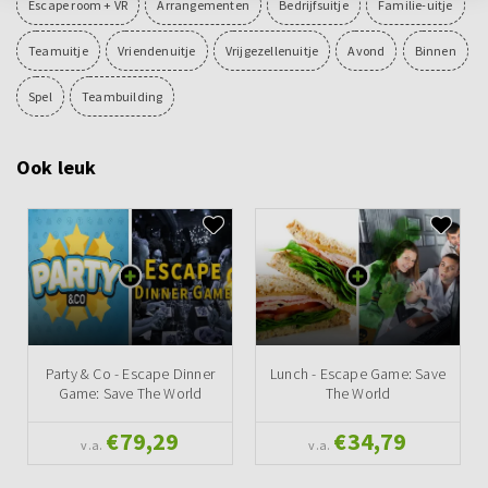
Escape room + VR
Arrangementen
Bedrijfsuitje
Familie-uitje
Teamuitje
Vriendenuitje
Vrijgezellenuitje
Avond
Binnen
Spel
Teambuilding
Ook leuk
Party & Co - Escape Dinner
Lunch - Escape Game: Save
Game: Save The World
The World
€79,29
€34,79
v.a.
v.a.