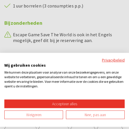
1 uur borrelen (3 consumpties p.p.)
Bijzonderheden
Escape Game Save The World is ook in het Engels
mogelijk, geef dit bij je reservering aan.
Voorbeeld dagindeling
Privacybeleid
Wij gebruiken cookies
16.00 - 16.15 uur
Uitleg Escape Game Save The World
We kunnen deze plaatsen voor analyse van onze bezoekersgegevens, om onze
website te verbeteren, gepersonaliseerde inhoud te tonen en om u een geweldige
16.30 - 17.30 uur
Spel Escape Game Save The World
website-ervaring te bieden. Voor meer informatie over de cookies die we gebruiken
opent u de instellingen.
17.30 - 17.45 uur
Prijsuitreiking
18.00 - 19.00 uur
Borreluurtje
Accepteer alles
Weigeren
Nee, pas aan
Categorieën