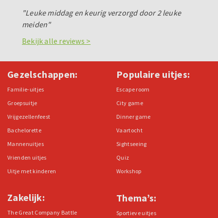
"Leuke middag en keurig verzorgd door 2 leuke
meiden"
Bekijk alle reviews >
Gezelschappen:
Populaire uitjes:
Familie-uitjes
Escape room
Groepsuitje
City game
Vrijgezellenfeest
Dinner game
Bachelorette
Vaartocht
Mannenuitjes
Sightseeing
Vrienden uitjes
Quiz
Uitje met kinderen
Workshop
Zakelijk:
Thema’s:
The Great Company Battle
Sportieve uitjes