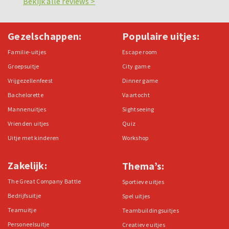
Bekijk alle reviews >
Gezelschappen:
Populaire uitjes:
Familie-uitjes
Escape room
Groepsuitje
City game
Vrijgezellenfeest
Dinner game
Bachelorette
Vaartocht
Mannenuitjes
Sightseeing
Vrienden uitjes
Quiz
Uitje met kinderen
Workshop
Zakelijk:
Thema’s:
The Great Company Battle
Sportieve uitjes
Bedrijfsuitje
Spel uitjes
Teamuitje
Teambuildingsuitjes
Personeelsuitje
Creatieve uitjes