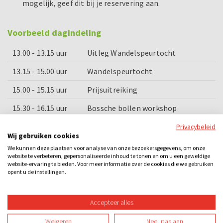
mogelijk, geef dit bij je reservering aan.
Voorbeeld dagindeling
13.00 - 13.15 uur
Uitleg Wandelspeurtocht
13.15 - 15.00 uur
Wandelspeurtocht
15.00 - 15.15 uur
Prijsuitreiking
15.30 - 16.15 uur
Bossche bollen workshop
16.15 - 16.30 uur
Bossche bol incl. consumptie
Privacybeleid
Wij gebruiken cookies
We kunnen deze plaatsen voor analyse van onze bezoekersgegevens, om onze
Categorieën
website te verbeteren, gepersonaliseerde inhoud te tonen en om u een geweldige
website-ervaring te bieden. Voor meer informatie over de cookies die we gebruiken
opent u de instellingen.
Sightseeing
Sportieve fun
Workshops
Arrangementen
Bedrijfsuitje
Familie-uitje
Teamuitje
Vriendenuitje
Accepteer alles
Vrijgezellenuitje
Overdag
Creatief
Sportief
Weigeren
Nee, pas aan