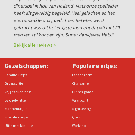
dinerspel Ik hou van Holland. Mats onze spelleider
heeft dit geweldig begeleid. Veel gelachen en het
eten smaakte ons goed. Toen het eten werd
gebracht was dit het enigste moment dat wij met 29
mensen stil konden zijn. Super dankjewel Mats."
Bekijk alle reviews >
Gezelschappen:
Populaire uitjes:
Familie-uitjes
Escape room
Groepsuitje
City game
Vrijgezellenfeest
Dinner game
Bachelorette
Vaartocht
Mannenuitjes
Sightseeing
Vrienden uitjes
Quiz
Uitje met kinderen
Workshop