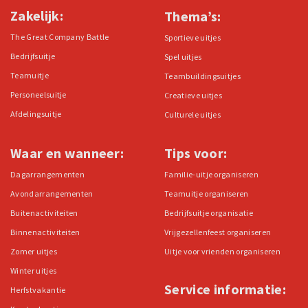
Zakelijk:
Thema’s:
The Great Company Battle
Sportieve uitjes
Bedrijfsuitje
Spel uitjes
Teamuitje
Teambuildingsuitjes
Personeelsuitje
Creatieve uitjes
Afdelingsuitje
Culturele uitjes
Waar en wanneer:
Tips voor:
Dagarrangementen
Familie-uitje organiseren
Avondarrangementen
Teamuitje organiseren
Buitenactiviteiten
Bedrijfsuitje organisatie
Binnenactiviteiten
Vrijgezellenfeest organiseren
Zomer uitjes
Uitje voor vrienden organiseren
Winter uitjes
Service informatie:
Herfstvakantie