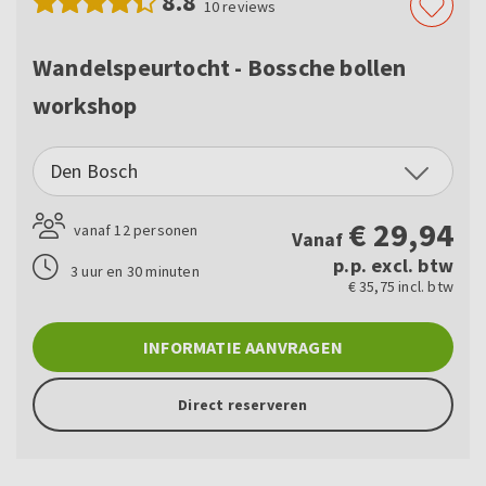
8.8
10
reviews
Wandelspeurtocht - Bossche bollen
workshop
Den Bosch
€
29,94
vanaf 12 personen
Vanaf
p.p. excl. btw
3 uur en 30 minuten
€ 35,75 incl. btw
INFORMATIE AANVRAGEN
Direct reserveren