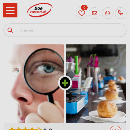
0
073
614
89 72