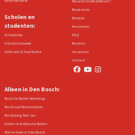
Kerstvakantie
Waarom DoeDenBosch?
Reserveren
Scholen en
Betalen
studenten:
Annuleren
Schooluitje
FAQ
Introductieweek
Reviews
Ultimate School Battle
Vacatures
Contact
Alleen in Den Bosch:
Bossche Bollen Workshop
Rondvaart Binnendieze
Rondleidig Sint Jan
Dollen met Bossche Bollen
Wat te doen in Den Bosch