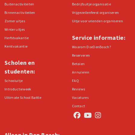
Buitenactiviteiten
Bedrijfsuitje organisatie
Binnenactiviteiten
Vrijgezellenfeest organiseren
Zomer uitjes
Uitje voor vrienden organiseren
Winter uitjes
Service informatie:
Herfstvakantie
Kerstvakantie
Waarom DoeDenBosch?
Reserveren
Scholen en
Betalen
studenten:
Annuleren
Schooluitje
FAQ
Introductieweek
Reviews
Ultimate School Battle
Vacatures
Contact
Alleen in Den Bosch: