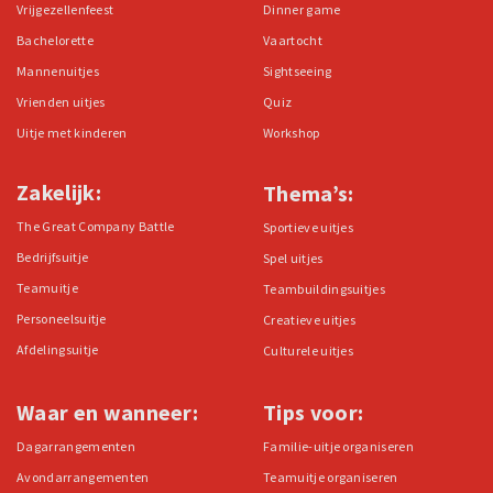
Vrijgezellenfeest
Dinner game
Bachelorette
Vaartocht
Mannenuitjes
Sightseeing
Vrienden uitjes
Quiz
Uitje met kinderen
Workshop
Zakelijk:
Thema’s:
The Great Company Battle
Sportieve uitjes
Bedrijfsuitje
Spel uitjes
Teamuitje
Teambuildingsuitjes
Personeelsuitje
Creatieve uitjes
Afdelingsuitje
Culturele uitjes
Waar en wanneer:
Tips voor:
Dagarrangementen
Familie-uitje organiseren
Avondarrangementen
Teamuitje organiseren