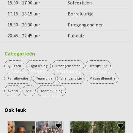
15.00 - 17.00 uur
Solex rijden
17.15 - 18.15 uur
Borreluurtje
18.30 - 20.30 uur
Driegangendiner
20.45 - 22.45 uur
Pubquiz
Categorieën
Quizzen
Sightseeing
Arrangementen
Bedrijfsuitje
Familie-uitje
Teamuitje
Vriendenuitje
Vrijgezellenuitje
Avond
Spel
Teambuilding
Ook leuk