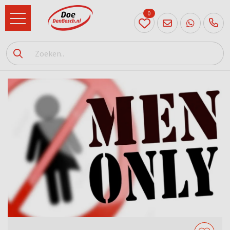
0
073
614
89 72