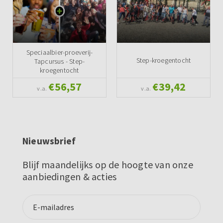
Speciaalbier-proeverij-
Step-kroegentocht
Tapcursus - Step-
kroegentocht
€56,57
€39,42
v.a.
v.a.
Nieuwsbrief
Blijf maandelijks op de hoogte van onze
aanbiedingen & acties