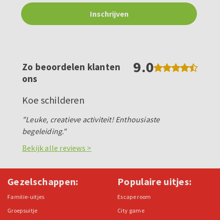
9.0
Zo beoordelen klanten
ons
Koe schilderen
"Leuke, creatieve activiteit! Enthousiaste
begeleiding."
Bekijk alle reviews >
Gezelschappen:
Populaire uitjes:
Familie-uitjes
Escape room
Groepsuitje
City game