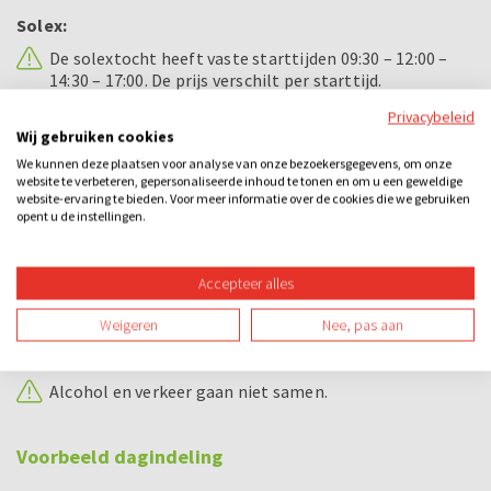
Solex:
De solextocht heeft vaste starttijden 09:30 – 12:00 –
14:30 – 17:00. De prijs verschilt per starttijd.
Privacybeleid
Om een solex te besturen dient u in het bezit te zijn
Wij gebruiken cookies
van een geldig bromfietsrijbewijs of geldig Nederlands
rijbewijs. Dit dient u op ons verzoek ook aan te kunnen
We kunnen deze plaatsen voor analyse van onze bezoekersgegevens, om onze
website te verbeteren, gepersonaliseerde inhoud te tonen en om u een geweldige
tonen voordat u aan de rit begint. Wellicht ten
website-ervaring te bieden. Voor meer informatie over de cookies die we gebruiken
overvloede, maar een ingetrokken of verlopen rijbewijs
opent u de instellingen.
wordt door ons niet gezien als een geldig rijbewijs.
Op elke solex hebben wij een WA- verzekering en een
Accepteer alles
schade opzittende verzekering afgesloten.
Weigeren
Nee, pas aan
Borg per gezelschap is € 250,- deze dient u in
contanten vooraf te voldoen.
Alcohol en verkeer gaan niet samen.
Voorbeeld dagindeling