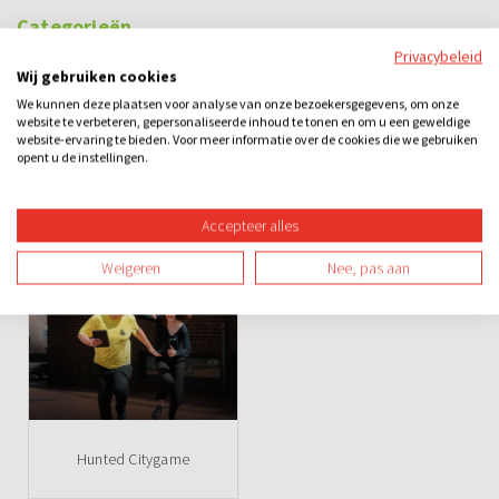
Categorieën
Privacybeleid
City games
Do It Yourself Games
Bedrijfsuitje
Familie-uitje
Wij gebruiken cookies
We kunnen deze plaatsen voor analyse van onze bezoekersgegevens, om onze
Teamuitje
Vriendenuitje
Overdag
Buiten
Spel
website te verbeteren, gepersonaliseerde inhoud te tonen en om u een geweldige
website-ervaring te bieden. Voor meer informatie over de cookies die we gebruiken
opent u de instellingen.
Sportief
Accepteer alles
Ook leuk
Weigeren
Nee, pas aan
Hunted Citygame