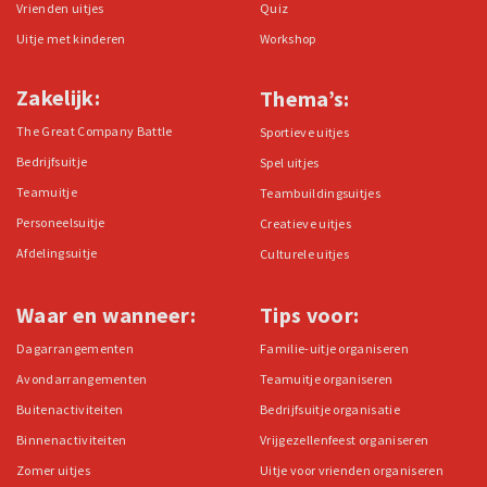
Vrienden uitjes
Quiz
Uitje met kinderen
Workshop
Zakelijk:
Thema’s:
The Great Company Battle
Sportieve uitjes
Bedrijfsuitje
Spel uitjes
Teamuitje
Teambuildingsuitjes
Personeelsuitje
Creatieve uitjes
Afdelingsuitje
Culturele uitjes
Waar en wanneer:
Tips voor:
Dagarrangementen
Familie-uitje organiseren
Avondarrangementen
Teamuitje organiseren
Buitenactiviteiten
Bedrijfsuitje organisatie
Binnenactiviteiten
Vrijgezellenfeest organiseren
Zomer uitjes
Uitje voor vrienden organiseren