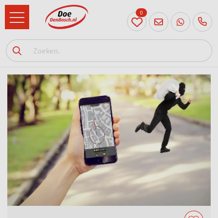
0
073
614
89 72