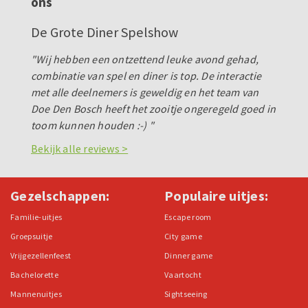
ons
De Grote Diner Spelshow
"Wij hebben een ontzettend leuke avond gehad,
combinatie van spel en diner is top. De interactie
met alle deelnemers is geweldig en het team van
Doe Den Bosch heeft het zooitje ongeregeld goed in
toom kunnen houden :-) "
Bekijk alle reviews >
Gezelschappen:
Populaire uitjes:
Familie-uitjes
Escape room
Groepsuitje
City game
Vrijgezellenfeest
Dinner game
Bachelorette
Vaartocht
Mannenuitjes
Sightseeing