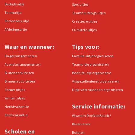
Bedrijfsuitje
Spel uitjes
Teamuitje
Teambuildingsuitjes
Personeelsuitje
Creatieve uitjes
Afdelingsuitje
Culturele uitjes
Waar en wanneer:
Tips voor:
Dagarrangementen
Familie-uitje organiseren
Avondarrangementen
Teamuitje organiseren
Buitenactiviteiten
Bedrijfsuitje organisatie
Binnenactiviteiten
Vrijgezellenfeest organiseren
Zomer uitjes
Uitje voor vrienden organiseren
Winter uitjes
Service informatie:
Herfstvakantie
Kerstvakantie
Waarom DoeDenBosch?
Reserveren
Scholen en
Betalen