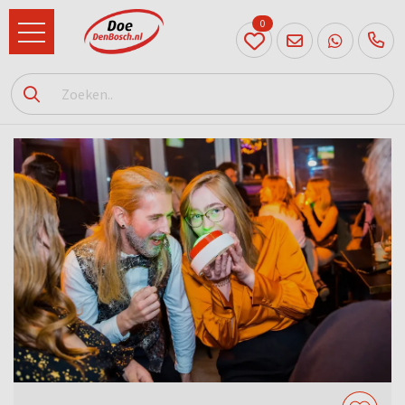
0
073
614
89 72