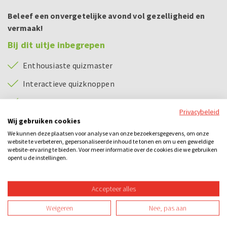
Beleef een onvergetelijke avond vol gezelligheid en
vermaak!
Bij dit uitje inbegrepen
Enthousiaste quizmaster
Interactieve quizknoppen
Heerlijke deuntjes uit de jaren 80's, 90's en 00's
Privacybeleid
Prijs voor winnende team
Wij gebruiken cookies
We kunnen deze plaatsen voor analyse van onze bezoekersgegevens, om onze
Puntzak friet en snack
website te verbeteren, gepersonaliseerde inhoud te tonen en om u een geweldige
website-ervaring te bieden. Voor meer informatie over de cookies die we gebruiken
Feestavond incl. dj
opent u de instellingen.
Café exclusief gereserveerd voor jullie groep.
Accepteer alles
Bijzonderheden
Weigeren
Nee, pas aan
Het is ook mogelijk om een andere quiz te spelen,