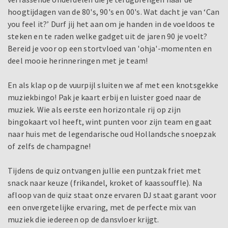
hoogtijdagen van de 80's, 90's en 00's. Wat dacht je van ‘Can
you feel it?’ Durf jij het aan om je handen in de voeldoos te
steken en te raden welke gadget uit de jaren 90 je voelt?
Bereid je voor op een stortvloed van 'ohja'-momenten en
deel mooie herinneringen met je team!
En als klap op de vuurpijl sluiten we af met een knotsgekke
muziekbingo! Pak je kaart erbij en luister goed naar de
muziek. Wie als eerste een horizontale rij op zijn
bingokaart vol heeft, wint punten voor zijn team en gaat
naar huis met de legendarische oud Hollandsche snoepzak
of zelfs de champagne!
Tijdens de quiz ontvangen jullie een puntzak friet met
snack naar keuze (frikandel, kroket of kaassouffle). Na
afloop van de quiz staat onze ervaren DJ staat garant voor
een onvergetelijke ervaring, met de perfecte mix van
muziek die iedereen op de dansvloer krijgt.