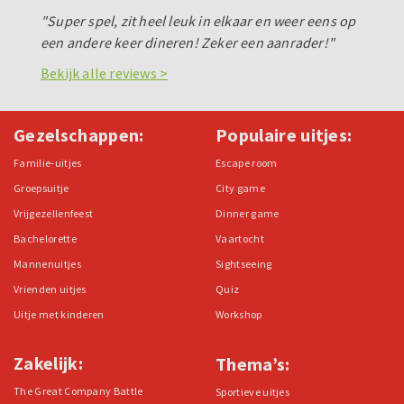
"Super spel, zit heel leuk in elkaar en weer eens op
een andere keer dineren! Zeker een aanrader!"
Bekijk alle reviews >
Gezelschappen:
Populaire uitjes:
Familie-uitjes
Escape room
Groepsuitje
City game
Vrijgezellenfeest
Dinner game
Bachelorette
Vaartocht
Mannenuitjes
Sightseeing
Vrienden uitjes
Quiz
Uitje met kinderen
Workshop
Zakelijk:
Thema’s:
The Great Company Battle
Sportieve uitjes