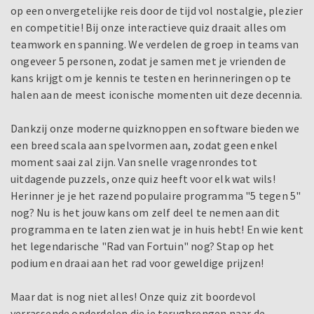
op een onvergetelijke reis door de tijd vol nostalgie, plezier
en competitie! Bij onze interactieve quiz draait alles om
teamwork en spanning. We verdelen de groep in teams van
ongeveer 5 personen, zodat je samen met je vrienden de
kans krijgt om je kennis te testen en herinneringen op te
halen aan de meest iconische momenten uit deze decennia.
Dankzij onze moderne quizknoppen en software bieden we
een breed scala aan spelvormen aan, zodat geen enkel
moment saai zal zijn. Van snelle vragenrondes tot
uitdagende puzzels, onze quiz heeft voor elk wat wils!
Herinner je je het razend populaire programma "5 tegen 5"
nog? Nu is het jouw kans om zelf deel te nemen aan dit
programma en te laten zien wat je in huis hebt! En wie kent
het legendarische "Rad van Fortuin" nog? Stap op het
podium en draai aan het rad voor geweldige prijzen!
Maar dat is nog niet alles! Onze quiz zit boordevol
verrassende onderdelen die je terugbrengen naar de