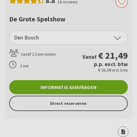
8.8
16
reviews
De Grote Spelshow
Den Bosch
€
21,49
vanaf 12 personen
Vanaf
p.p. excl. btw
2 uur
€ 26,00 incl. btw
INFORMATIE AANVRAGEN
Direct reserveren