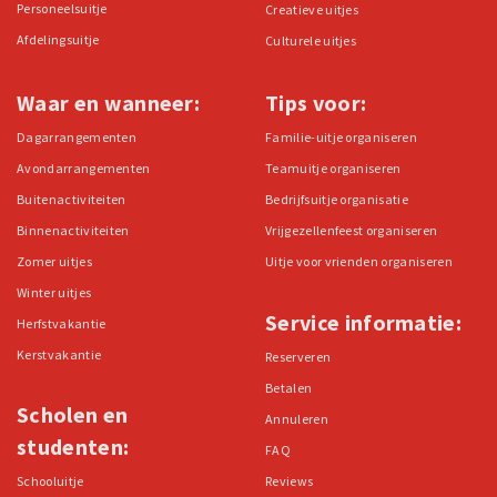
Personeelsuitje
Creatieve uitjes
Afdelingsuitje
Culturele uitjes
Waar en wanneer:
Tips voor:
Dagarrangementen
Familie-uitje organiseren
Avondarrangementen
Teamuitje organiseren
Buitenactiviteiten
Bedrijfsuitje organisatie
Binnenactiviteiten
Vrijgezellenfeest organiseren
Zomer uitjes
Uitje voor vrienden organiseren
Winter uitjes
Service informatie:
Herfstvakantie
Kerstvakantie
Reserveren
Betalen
Scholen en
Annuleren
studenten:
FAQ
Schooluitje
Reviews