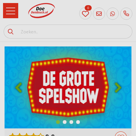
0
073
614
89 72