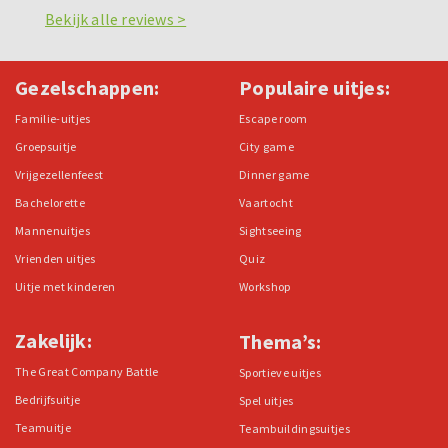
Bekijk alle reviews >
Gezelschappen:
Populaire uitjes:
Familie-uitjes
Escape room
Groepsuitje
City game
Vrijgezellenfeest
Dinner game
Bachelorette
Vaartocht
Mannenuitjes
Sightseeing
Vrienden uitjes
Quiz
Uitje met kinderen
Workshop
Zakelijk:
Thema’s:
The Great Company Battle
Sportieve uitjes
Bedrijfsuitje
Spel uitjes
Teamuitje
Teambuildingsuitjes