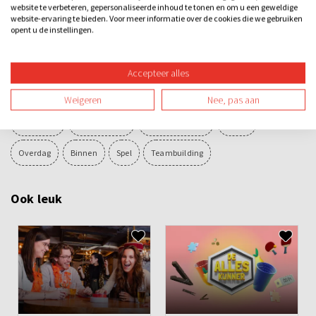
Nu met échte quizknoppen, waardoor de strijd nog
website te verbeteren, gepersonaliseerde inhoud te tonen en om u een geweldige
website-ervaring te bieden. Voor meer informatie over de cookies die we gebruiken
spannender wordt!
opent u de instellingen.
Categorieën
Accepteer alles
Quizzen
Losse activiteiten
Bedrijfsuitje
Familie-uitje
Weigeren
Nee, pas aan
Teamuitje
Vriendenuitje
Vrijgezellenuitje
Avond
Overdag
Binnen
Spel
Teambuilding
Ook leuk