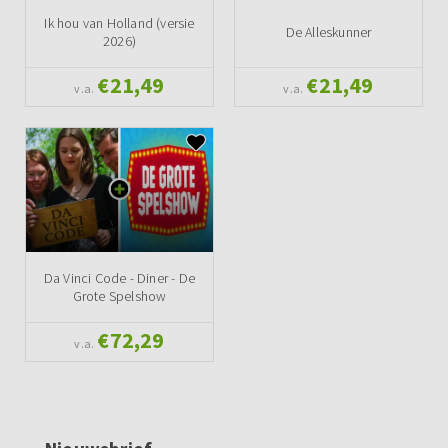
Ik hou van Holland (versie
De Alleskunner
2026)
€21,49
€21,49
v.a.
v.a.
Da Vinci Code - Diner - De
Grote Spelshow
€72,29
v.a.