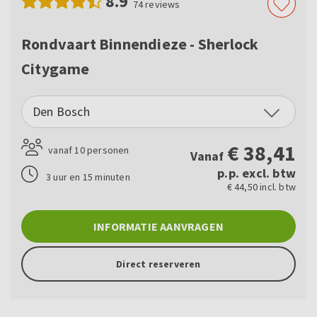
8.9
74
reviews
Rondvaart Binnendieze - Sherlock
Citygame
Den Bosch
€
38,41
vanaf 10 personen
Vanaf
p.p. excl. btw
3 uur en 15 minuten
€ 44,50 incl. btw
INFORMATIE AANVRAGEN
Direct reserveren