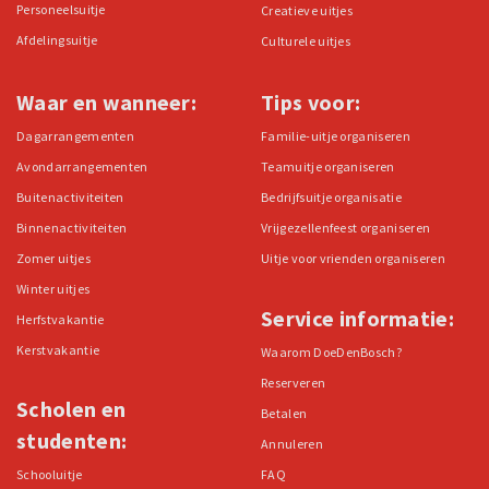
Personeelsuitje
Creatieve uitjes
Afdelingsuitje
Culturele uitjes
Waar en wanneer:
Tips voor:
Dagarrangementen
Familie-uitje organiseren
Avondarrangementen
Teamuitje organiseren
Buitenactiviteiten
Bedrijfsuitje organisatie
Binnenactiviteiten
Vrijgezellenfeest organiseren
Zomer uitjes
Uitje voor vrienden organiseren
Winter uitjes
Service informatie:
Herfstvakantie
Kerstvakantie
Waarom DoeDenBosch?
Reserveren
Scholen en
Betalen
studenten:
Annuleren
Schooluitje
FAQ