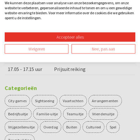
Prijs voor het winnende team
We kunnen deze plaatsen voor analyse van onze bezoekersgegevens, om onze
website te verbeteren, gepersonaliseerde inhoud te tonen en om u een geweldige
website-ervaring te bieden. Voor meer informatie over de cookies die we gebruiken
opent u de instellingen.
Voorbeeld dagindeling
13.00 - 14.00 uur
Vaartocht over de Binnendieze
Accepteer alles
14.15 - 14.25 uur
Uitleg Sherlock Citygame
Weigeren
Nee, pas aan
14.25 - 17.05 uur
Spel Sherlock Citygame
17.05 - 17.15 uur
Prijsuitreiking
Categorieën
City games
Sightseeing
Vaartochten
Arrangementen
Bedrijfsuitje
Familie-uitje
Teamuitje
Vriendenuitje
Vrijgezellenuitje
Overdag
Buiten
Cultureel
Spel