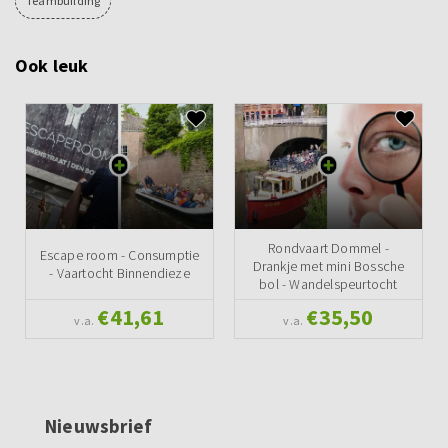
Teambuilding
Ook leuk
Rondvaart Dommel -
Escape room - Consumptie
Drankje met mini Bossche
- Vaartocht Binnendieze
bol - Wandelspeurtocht
€41,61
€35,50
v.a.
v.a.
Nieuwsbrief