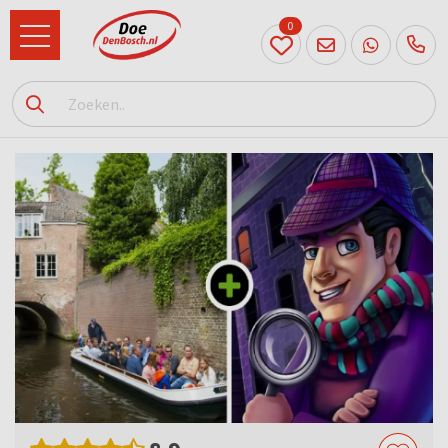
0
073
614
89 72