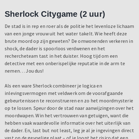
Sherlock Citygame (2 uur)
De stad is in rep en roer als de politie het levenloze lichaam
van een jonge vrouw uit het water takelt. Wie heeft deze
brute moord op zijn geweten? De omwonenden verkeren in
shock, de dader is spoorloos verdwenen en het
rechercheteam tast in het duister. Hoog tijd om een
detective met een onberispelijke reputatie in de arm te
nemen… Jou dus!
Als een ware Sherlock combineer je logica en
inlevingsvermogen met veldwerk om de voorafgaande
gebeurtenissen te reconstrueren en zo het moordmysterie
op te lossen. Speur door de stad naar aanwijzingen over het
moordwapen. Win het vertrouwen van getuigen, want die
hebben vaak waardevolle informatie over het uiterlijk van
de dader. En, last but not least, leg je al je ingevingen direct
vast op de gevoelige plaat – of je loopt het risico dat een