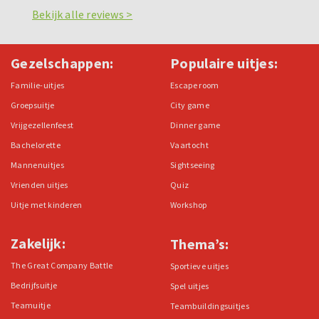
Bekijk alle reviews >
Gezelschappen:
Populaire uitjes:
Familie-uitjes
Escape room
Groepsuitje
City game
Vrijgezellenfeest
Dinner game
Bachelorette
Vaartocht
Mannenuitjes
Sightseeing
Vrienden uitjes
Quiz
Uitje met kinderen
Workshop
Zakelijk:
Thema’s:
The Great Company Battle
Sportieve uitjes
Bedrijfsuitje
Spel uitjes
Teamuitje
Teambuildingsuitjes