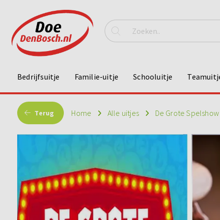
Bedrijfsuitje
Familie-uitje
Schooluitje
Teamuitj
Home
Alle uitjes
De Grote Spelshow -
Terug