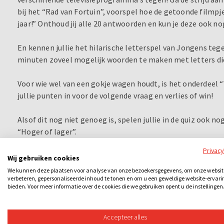
bij het “Rad van Fortuin”, voorspel hoe de getoonde filmpj
jaar!” Onthoud jij alle 20 antwoorden en kun je deze ook 
En kennen jullie het hilarische letterspel van Jongens te
minuten zoveel mogelijk woorden te maken met letters di
Voor wie wel van een gokje wagen houdt, is het onderdeel “
jullie punten in voor de volgende vraag en verlies of win!
Alsof dit nog niet genoeg is, spelen jullie in de quiz ook n
“Hoger of lager”.
Privac
Kende je overigens “Jeopardy” al? Ook onderdelen van deze
Wij gebruiken cookies
Grote Spelshow: kies je thema en het aantal punten en zorg
We kunnen deze plaatsen voor analyse van onze bezoekersgegevens, om onze websit
verbeteren, gepersonaliseerde inhoud te tonen en om u een geweldige website-ervari
bieden. Voor meer informatie over de cookies die we gebruiken opent u de instellingen
Afsluiten doen jullie met de “Geheugentrainer”: hoe goed i
iets wat je aan het begin hebt gezien? en de “Paardenrace”
paard en schreeuw deze naar de overwinning.
Accepteer alles