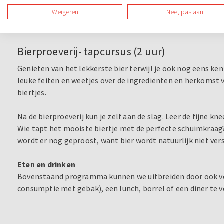
Weigeren
Nee, pas aan
De Grote Spelshow is sensationeel en vraagt om snelheid, cr
dosis humor. Uiteraard hebben we een prijs voor het winn
Bierproeverij- tapcursus (2 uur)
Genieten van het lekkerste bier terwijl je ook nog eens ken
leuke feiten en weetjes over de ingrediënten en herkomst va
biertjes.
Na de bierproeverij kun je zelf aan de slag. Leer de fijne kn
Wie tapt het mooiste biertje met de perfecte schuimkraag? Z
wordt er nog geproost, want bier wordt natuurlijk niet vers
Eten en drinken
Bovenstaand programma kunnen we uitbreiden door ook voo
consumptie met gebak), een lunch, borrel of een diner te 