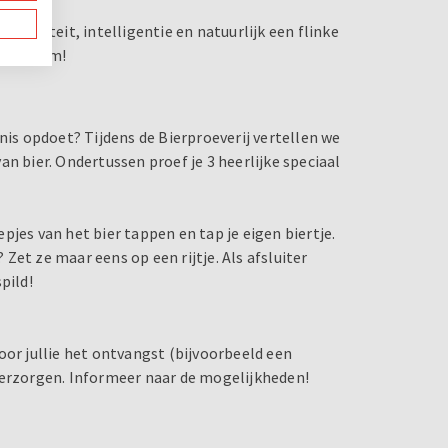
eativiteit, intelligentie en natuurlijk een flinke
ende team!
nis opdoet? Tijdens de Bierproeverij vertellen we
n bier. Ondertussen proef je 3 heerlijke speciaal
eepjes van het bier tappen en tap je eigen biertje.
et ze maar eens op een rijtje. Als afsluiter
pild!
r jullie het ontvangst (bijvoorbeeld een
verzorgen. Informeer naar de mogelijkheden!