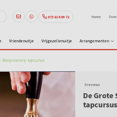
Home
Over
073 614 89 72
e
Vriendenuitje
Vrijgezellenuitje
Arrangementen
 Bierproeverij- tapcursus
0
reviews
De Grote 
tapcursu