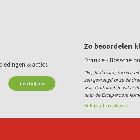
Zo beoordelen k
Drankje - Bossche b
biedingen & acties
"Erg leuke dag, horeca ni
zelf gevraagd of ze de d
was. Onduidelijk wat te 
naar de Escaperoom kome
Bekijk alle reviews >