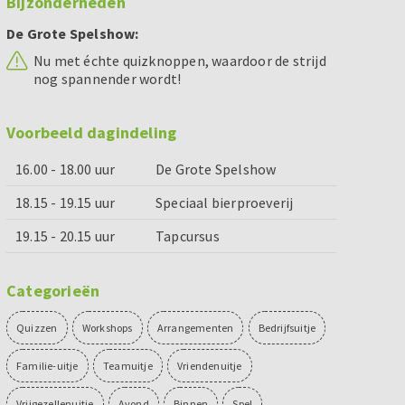
Bijzonderheden
De Grote Spelshow:
Nu met échte quizknoppen, waardoor de strijd
nog spannender wordt!
Voorbeeld dagindeling
16.00 - 18.00 uur
De Grote Spelshow
18.15 - 19.15 uur
Speciaal bierproeverij
19.15 - 20.15 uur
Tapcursus
Categorieën
Quizzen
Workshops
Arrangementen
Bedrijfsuitje
Familie-uitje
Teamuitje
Vriendenuitje
Vrijgezellenuitje
Avond
Binnen
Spel