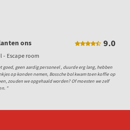
9.0
lanten ons
ol - Escape room
et goed, geen aardig personeel , duurde erg lang, hebben
rankjes op konden nemen, Bossche bol kwam toen koffie op
doen, zouden we opgehaald worden? Of moesten we zelf
n. "