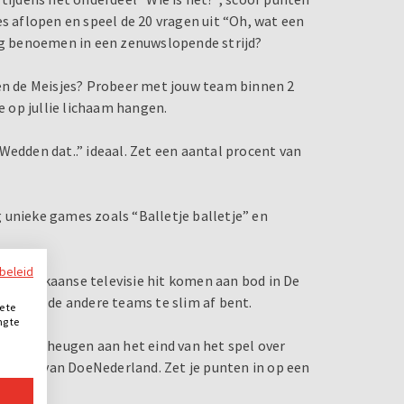
es aflopen en speel de 20 vragen uit “Oh, wat een
nog benoemen in een zenuwslopende strijd?
gen de Meisjes? Probeer met jouw team binnen 2
e op jullie lichaam hangen.
Wedden dat..” ideaal. Zet een aantal procent van
og unieke games zoals “Balletje balletje” en
ybeleid
 Amerikaanse televisie hit komen aan bod in De
 dat je de andere teams te slim af bent.
e te
ng te
.
s het geheugen aan het eind van het spel over
, dé hit van DoeNederland. Zet je punten in op een