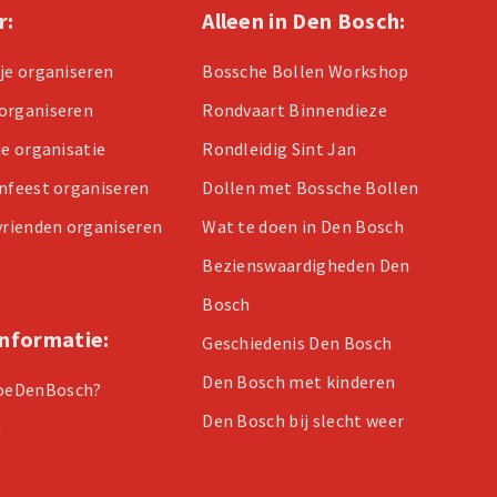
r:
Alleen in Den Bosch:
tje organiseren
Bossche Bollen Workshop
organiseren
Rondvaart Binnendieze
je organisatie
Rondleidig Sint Jan
enfeest organiseren
Dollen met Bossche Bollen
 vrienden organiseren
Wat te doen in Den Bosch
Bezienswaardigheden Den
Bosch
informatie:
Geschiedenis Den Bosch
Den Bosch met kinderen
oeDenBosch?
Den Bosch bij slecht weer
n