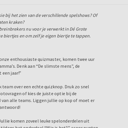
sie bij het zien van de verschillende spelshows? Of
laten kraken?
breinbrekers nu voor je verwerkt in Dé Grote
e biertjes en om zelf je eigen biertje te tappen.
n onze enthousiaste quizmaster, komen twee uur
ramma’s. Denk aan “De slimste mens", de
 een jaar!”
k team over een echte quizknop. Druk zo snel
tovragen of kies de juiste optie bij de
 van alle teams. Liggen jullie op kop of moet er
e antwoord!
 Jullie komen zoveel leuke spelonderdelen uit
 tijdens het onderdeel “Wie is het?”, scoor punten