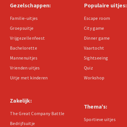
Gezelschappen:
Populaire uitjes:
Familie-uitjes
Escape room
Groepsuitje
City game
Vrijgezellenfeest
Dinner game
Bachelorette
Vaartocht
Mannenuitjes
Sightseeing
Vrienden uitjes
Quiz
Uitje met kinderen
Workshop
Zakelijk:
Thema’s:
The Great Company Battle
Sportieve uitjes
Bedrijfsuitje