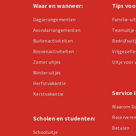
Waar en wanneer:
Tips voo
Dagarrangementen
Familie-ui
Avondarrangementen
Teamuitje 
Buitenactiviteiten
Bedrijfsuit
Binnenactiviteiten
Vrijgezell
Zomer uitjes
Uitje voor
Winter uitjes
Herfstvakantie
Service 
Kerstvakantie
Waarom D
Reservere
Scholen en studenten:
Betalen
Schooluitje