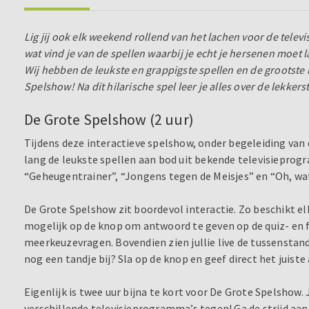
Lig jij ook elk weekend rollend van het lachen voor de televi
wat vind je van de spellen waarbij je echt je hersenen moet 
Wij hebben de leukste en grappigste spellen en de grootste 
Spelshow! Na dit hilarische spel leer je alles over de lekkerst
De Grote Spelshow (2 uur)
Tijdens deze interactieve spelshow, onder begeleiding va
lang de leukste spellen aan bod uit bekende televisieprog
“Geheugentrainer”, “Jongens tegen de Meisjes” en “Oh, wat
De Grote Spelshow zit boordevol interactie. Zo beschikt el
mogelijk op de knop om antwoord te geven op de quiz- en fo
meerkeuzevragen. Bovendien zien jullie live de tussenstand
nog een tandje bij? Sla op de knop en geef direct het juist
Eigenlijk is twee uur bijna te kort voor De Grote Spelshow.
verschillende televisieprogramma’s tegen! Ga de strijd aan