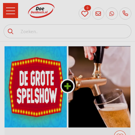
0
073
614
89 72