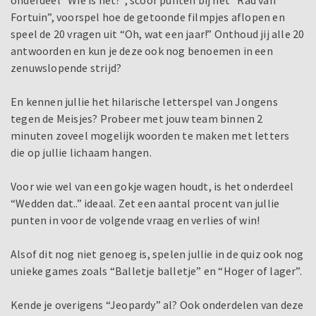
onderdeel “Wie is het?”, scoor punten bij het “Rad van
Fortuin”, voorspel hoe de getoonde filmpjes aflopen en
speel de 20 vragen uit “Oh, wat een jaar!” Onthoud jij alle 20
antwoorden en kun je deze ook nog benoemen in een
zenuwslopende strijd?
En kennen jullie het hilarische letterspel van Jongens
tegen de Meisjes? Probeer met jouw team binnen 2
minuten zoveel mogelijk woorden te maken met letters
die op jullie lichaam hangen.
Voor wie wel van een gokje wagen houdt, is het onderdeel
“Wedden dat..” ideaal. Zet een aantal procent van jullie
punten in voor de volgende vraag en verlies of win!
Alsof dit nog niet genoeg is, spelen jullie in de quiz ook nog
unieke games zoals “Balletje balletje” en “Hoger of lager”.
Kende je overigens “Jeopardy” al? Ook onderdelen van deze