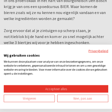
In ons proeflokaal in het hart van bourgondisch Den Bosch
krijg je van ons een spoedcursus BIER. Waar komen de
bieren zoals wij ze nu kennen nou eigenlijk vandaan en van
welke ingrediënten worden ze gemaakt?
Zorg ervoor dat al je zintuigen op scherp staan, je
notitieblok bij de hand en kom er zo snel mogelijk achter
welke 3 biertjes wij voor je hebben ingeschonken.
Aansluitend krijg je ook nog een korte tapcursus van onze
Privacybeleid
eigen tapspecialist. Drinken lukt vast en zeker maar lukt
Wij gebruiken cookies
het jou ook om 2 mooie biertjes zelf te tappen? Proost!!
We kunnen deze plaatsen voor analyse van onze bezoekersgegevens, om onze
website te verbeteren, gepersonaliseerde inhoud te tonen en om u een geweldige
website-ervaring te bieden. Voor meer informatie over de cookies die we gebruiken
Eten en drinken
opent u de instellingen.
Bovenstaand programma kunnen we uitbreiden door ook
voor jullie het ontvangst (bijvoorbeeld een consumptie
Accepteer alles
met gebak), een lunch, borrel of een diner te verzorgen.
Informeer naar de mogelijkheden!
Weigeren
Nee, pas aan
Bij dit uitje inbegrepen