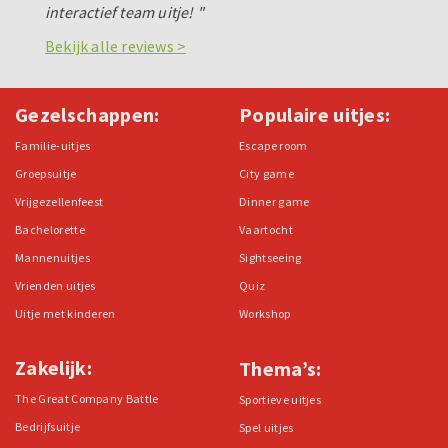
interactief team uitje! "
Bekijk alle reviews >
Gezelschappen:
Populaire uitjes:
Familie-uitjes
Escape room
Groepsuitje
City game
Vrijgezellenfeest
Dinner game
Bachelorette
Vaartocht
Mannenuitjes
Sightseeing
Vrienden uitjes
Quiz
Uitje met kinderen
Workshop
Zakelijk:
Thema’s:
The Great Company Battle
Sportieve uitjes
Bedrijfsuitje
Spel uitjes