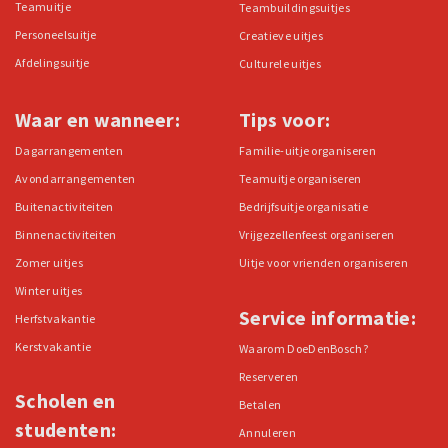
Teamuitje
Teambuildingsuitjes
Personeelsuitje
Creatieve uitjes
Afdelingsuitje
Culturele uitjes
Waar en wanneer:
Tips voor:
Dagarrangementen
Familie-uitje organiseren
Avondarrangementen
Teamuitje organiseren
Buitenactiviteiten
Bedrijfsuitje organisatie
Binnenactiviteiten
Vrijgezellenfeest organiseren
Zomer uitjes
Uitje voor vrienden organiseren
Winter uitjes
Service informatie:
Herfstvakantie
Kerstvakantie
Waarom DoeDenBosch?
Reserveren
Scholen en
Betalen
studenten:
Annuleren