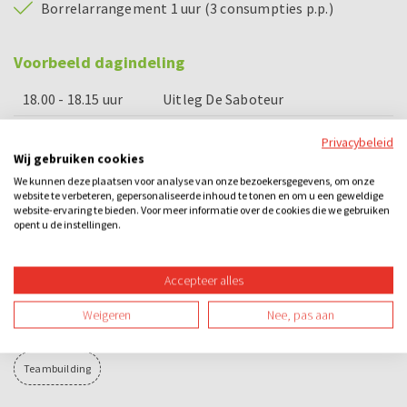
Borrelarrangement 1 uur (3 consumpties p.p.)
Voorbeeld dagindeling
18.00 - 18.15 uur
Uitleg De Saboteur
18.15 - 20.00 uur
Spel De Saboteur
Privacybeleid
Wij gebruiken cookies
20.00 - 20.30 uur
Finalespel en prijsuitreiking
We kunnen deze plaatsen voor analyse van onze bezoekersgegevens, om onze
website te verbeteren, gepersonaliseerde inhoud te tonen en om u een geweldige
20.45 - 21.45 uur
Borrelarrangement
website-ervaring te bieden. Voor meer informatie over de cookies die we gebruiken
opent u de instellingen.
Categorieën
Accepteer alles
City games
Arrangementen
Bedrijfsuitje
Familie-uitje
Weigeren
Nee, pas aan
Teamuitje
Vriendenuitje
Vrijgezellenuitje
Avond
Spel
Teambuilding