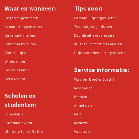
Waar en wanneer:
Tips voor:
Dagarrangementen
Familie-uitje organiseren
Avondarrangementen
Teamuitje organiseren
Buitenactiviteiten
Bedrijfsuitje organisatie
Binnenactiviteiten
Vrijgezellenfeest organiseren
Zomer uitjes
Uitje voor vrienden organiseren
Winter uitjes
Service informatie:
Herfstvakantie
Kerstvakantie
Waarom DoeDenBosch?
Reserveren
Scholen en
Betalen
studenten:
Annuleren
Schooluitje
FAQ
Introductieweek
Reviews
Ultimate School Battle
Vacatures