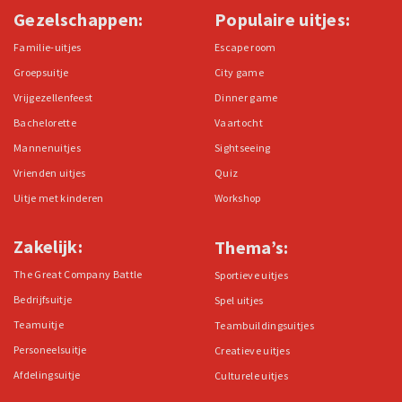
Gezelschappen:
Populaire uitjes:
Familie-uitjes
Escape room
Groepsuitje
City game
Vrijgezellenfeest
Dinner game
Bachelorette
Vaartocht
Mannenuitjes
Sightseeing
Vrienden uitjes
Quiz
Uitje met kinderen
Workshop
Zakelijk:
Thema’s:
The Great Company Battle
Sportieve uitjes
Bedrijfsuitje
Spel uitjes
Teamuitje
Teambuildingsuitjes
Personeelsuitje
Creatieve uitjes
Afdelingsuitje
Culturele uitjes