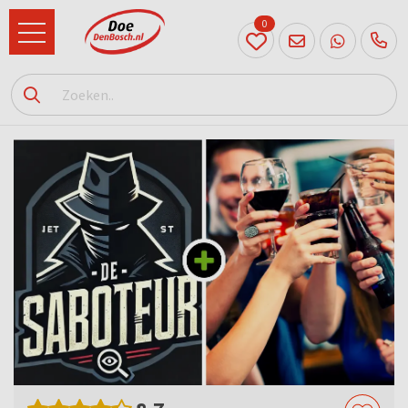
0
073
614
89 72