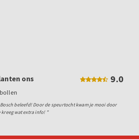
9.0
lanten ons
bollen
n Bosch beleefd! Door de speurtocht kwam je mooi door
kreeg wat extra info! "