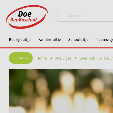
Bedrijfsuitje
Familie-uitje
Schooluitje
Teamuitj
Home
Alle uitjes
Sherlock | Do It Your
Terug