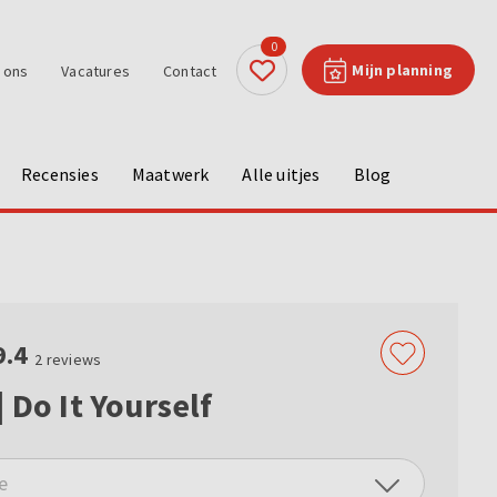
0
Mijn planning
 ons
Vacatures
Contact
Recensies
Maatwerk
Alle uitjes
Blog
9.4
2
reviews
 Do It Yourself
e