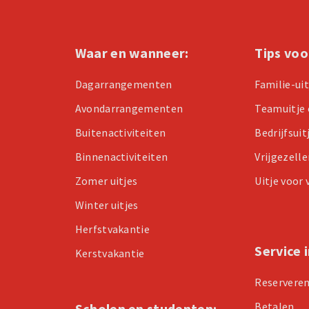
Waar en wanneer:
Tips voo
Dagarrangementen
Familie-ui
Avondarrangementen
Teamuitje 
Buitenactiviteiten
Bedrijfsuit
Binnenactiviteiten
Vrijgezell
Zomer uitjes
Uitje voor
Winter uitjes
Herfstvakantie
Service 
Kerstvakantie
Reservere
Betalen
Scholen en studenten: