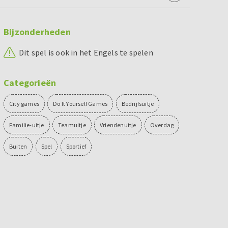
Bijzonderheden
Dit spel is ook in het Engels te spelen
Categorieën
City games
Do It Yourself Games
Bedrijfsuitje
Familie-uitje
Teamuitje
Vriendenuitje
Overdag
Buiten
Spel
Sportief