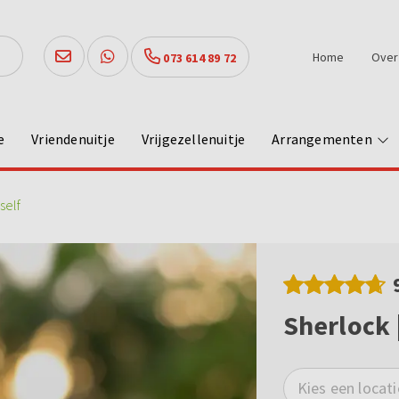
Home
Over
073 614 89 72
e
Vriendenuitje
Vrijgezellenuitje
Arrangementen
self
Sherlock |
Kies een locati