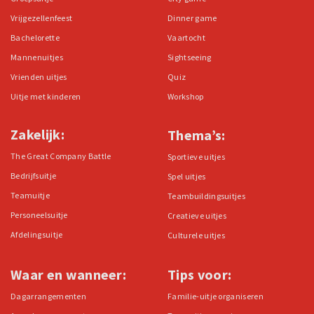
Vrijgezellenfeest
Dinner game
Bachelorette
Vaartocht
Mannenuitjes
Sightseeing
Vrienden uitjes
Quiz
Uitje met kinderen
Workshop
Zakelijk:
Thema’s:
The Great Company Battle
Sportieve uitjes
Bedrijfsuitje
Spel uitjes
Teamuitje
Teambuildingsuitjes
Personeelsuitje
Creatieve uitjes
Afdelingsuitje
Culturele uitjes
Waar en wanneer:
Tips voor:
Dagarrangementen
Familie-uitje organiseren