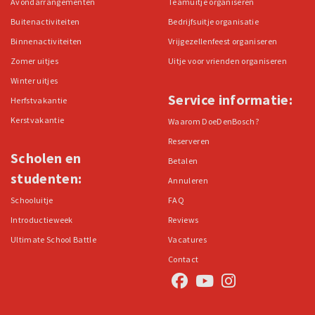
Avondarrangementen
Teamuitje organiseren
Buitenactiviteiten
Bedrijfsuitje organisatie
Binnenactiviteiten
Vrijgezellenfeest organiseren
Zomer uitjes
Uitje voor vrienden organiseren
Winter uitjes
Service informatie:
Herfstvakantie
Kerstvakantie
Waarom DoeDenBosch?
Reserveren
Scholen en
Betalen
studenten:
Annuleren
Schooluitje
FAQ
Introductieweek
Reviews
Ultimate School Battle
Vacatures
Contact