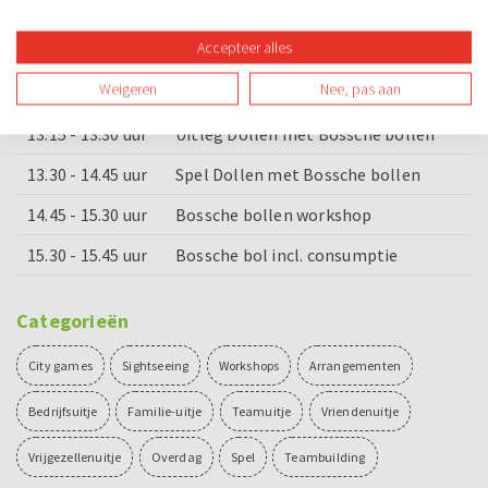
Accepteer alles
Voorbeeld dagindeling
Weigeren
Nee, pas aan
11.00 - 13.00 uur
E-chopper rijden
13.15 - 13.30 uur
Uitleg Dollen met Bossche bollen
13.30 - 14.45 uur
Spel Dollen met Bossche bollen
14.45 - 15.30 uur
Bossche bollen workshop
15.30 - 15.45 uur
Bossche bol incl. consumptie
Categorieën
City games
Sightseeing
Workshops
Arrangementen
Bedrijfsuitje
Familie-uitje
Teamuitje
Vriendenuitje
Vrijgezellenuitje
Overdag
Spel
Teambuilding