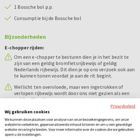
1 Bossche bol p.p.
Consumptie bij de Bossche bol
Bijzonderheden
E-chopper rijden:
Om een e-chopper te besturen dien je in het bezit te
zijn van een geldig bromfietsrijbewijs of geldig
Nederlands rijbewijs. Dit dien je op ons verzoek ook aan
te kunnen tonen voordat je aan de rit begint.
Wellicht ten overvloede, maar een ingetrokken of
verlopen rijbewijs wordt door ons niet gezien als een
geldig rijbewijs.
Privacybeleid
Alcohol en verkeer gaan niet samen.
Wij gebruiken cookies
We kunnen deze plaatsen voor analyse van onze bezoekersgegevens, om onze
Overige:
website te verbeteren, gepersonaliseerde inhoud te tonen en om u een geweldige
Bestaat uw gezelschap uit meer dan 50 personen?
website-ervaring te bieden. Voor meer informatie over de cookies die we gebruiken
opent u de instellingen.
Hierbij duurt de Bossche bollen workshop 1,5 uur.