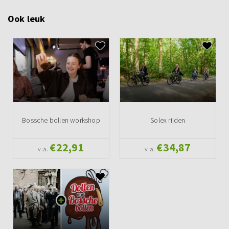
Ook leuk
Bossche bollen workshop
Solex rijden
€22,91
€34,87
v.a.
v.a.