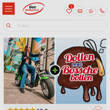
0
073
614
89 72