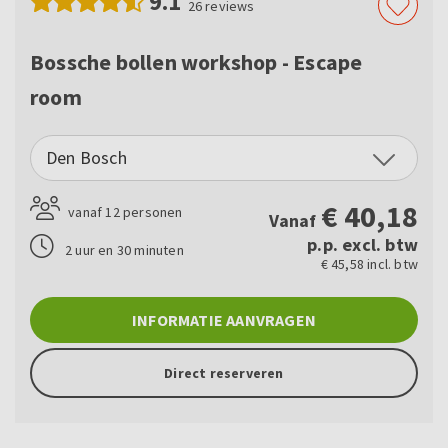
9.1
26
reviews
Bossche bollen workshop - Escape
room
Den Bosch
€
40,18
vanaf 12 personen
Vanaf
p.p. excl. btw
2 uur en 30 minuten
€ 45,58 incl. btw
INFORMATIE AANVRAGEN
Direct reserveren