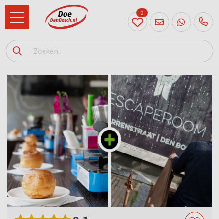
0
073
614
89 72