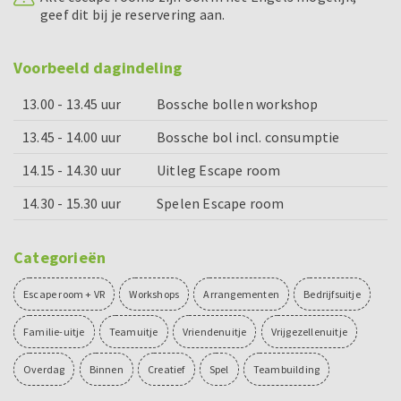
geef dit bij je reservering aan.
Voorbeeld dagindeling
13.00 - 13.45 uur
Bossche bollen workshop
13.45 - 14.00 uur
Bossche bol incl. consumptie
14.15 - 14.30 uur
Uitleg Escape room
14.30 - 15.30 uur
Spelen Escape room
Categorieën
Escape room + VR
Workshops
Arrangementen
Bedrijfsuitje
Familie-uitje
Teamuitje
Vriendenuitje
Vrijgezellenuitje
Overdag
Binnen
Creatief
Spel
Teambuilding