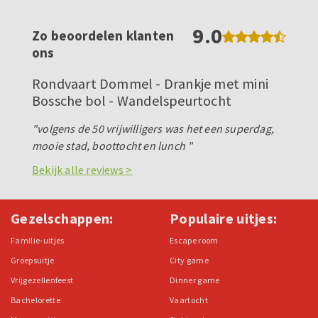
9.0
Zo beoordelen klanten
ons
Rondvaart Dommel - Drankje met mini
Bossche bol - Wandelspeurtocht
"volgens de 50 vrijwilligers was het een superdag,
mooie stad, boottocht en lunch "
Bekijk alle reviews >
Gezelschappen:
Populaire uitjes:
Familie-uitjes
Escape room
Groepsuitje
City game
Vrijgezellenfeest
Dinner game
Bachelorette
Vaartocht