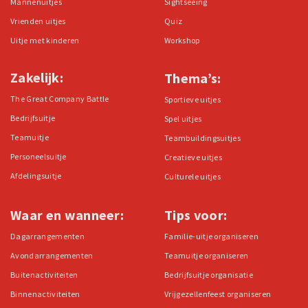
Mannenuitjes
Sightseeing
Vrienden uitjes
Quiz
Uitje met kinderen
Workshop
Zakelijk:
Thema’s:
The Great Company Battle
Sportieve uitjes
Bedrijfsuitje
Spel uitjes
Teamuitje
Teambuildingsuitjes
Personeelsuitje
Creatieve uitjes
Afdelingsuitje
Culturele uitjes
Waar en wanneer:
Tips voor:
Dagarrangementen
Familie-uitje organiseren
Avondarrangementen
Teamuitje organiseren
Buitenactiviteiten
Bedrijfsuitje organisatie
Binnenactiviteiten
Vrijgezellenfeest organiseren