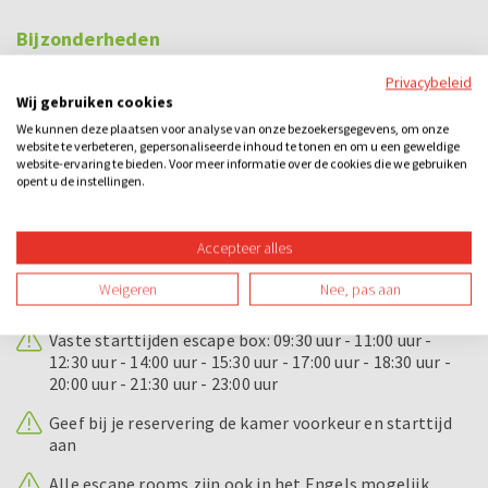
Bijzonderheden
Bossche bollen workshop
Privacybeleid
Wij gebruiken cookies
De workshop is ook in het Engels mogelijk, geef dit bij
je reservering aan.
We kunnen deze plaatsen voor analyse van onze bezoekersgegevens, om onze
website te verbeteren, gepersonaliseerde inhoud te tonen en om u een geweldige
website-ervaring te bieden. Voor meer informatie over de cookies die we gebruiken
Bestaat uw gezelschap uit meer dan 50 personen?
opent u de instellingen.
Hierbij duurt de workshop 1,5 uur.
Escape room:
Accepteer alles
Vaste starttijden escape room: 10:00 uur - 11:30 uur -
13:00 uur - 14:30 uur - 16:00 uur - 17:30 uur - 19:00 uur -
Weigeren
Nee, pas aan
20:30 uur - 22:00 uur - 23:30 uur
Vaste starttijden escape box: 09:30 uur - 11:00 uur -
12:30 uur - 14:00 uur - 15:30 uur - 17:00 uur - 18:30 uur -
20:00 uur - 21:30 uur - 23:00 uur
Geef bij je reservering de kamer voorkeur en starttijd
aan
Alle escape rooms zijn ook in het Engels mogelijk,