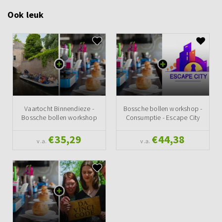
Ook leuk
Vaartocht Binnendieze -
Bossche bollen workshop -
Bossche bollen workshop
Consumptie - Escape City
€35,29
€44,38
v.a.
v.a.