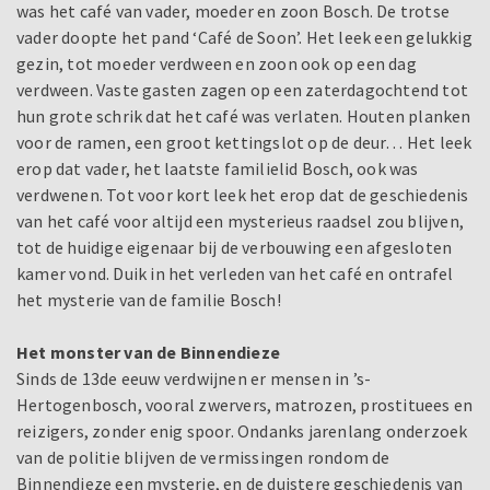
was het café van vader, moeder en zoon Bosch. De trotse
vader doopte het pand ‘Café de Soon’. Het leek een gelukkig
gezin, tot moeder verdween en zoon ook op een dag
verdween. Vaste gasten zagen op een zaterdagochtend tot
hun grote schrik dat het café was verlaten. Houten planken
voor de ramen, een groot kettingslot op de deur… Het leek
erop dat vader, het laatste familielid Bosch, ook was
verdwenen. Tot voor kort leek het erop dat de geschiedenis
van het café voor altijd een mysterieus raadsel zou blijven,
tot de huidige eigenaar bij de verbouwing een afgesloten
kamer vond. Duik in het verleden van het café en ontrafel
het mysterie van de familie Bosch!
Het monster van de Binnendieze
Sinds de 13de eeuw verdwijnen er mensen in ’s-
Hertogenbosch, vooral zwervers, matrozen, prostituees en
reizigers, zonder enig spoor. Ondanks jarenlang onderzoek
van de politie blijven de vermissingen rondom de
Binnendieze een mysterie, en de duistere geschiedenis van