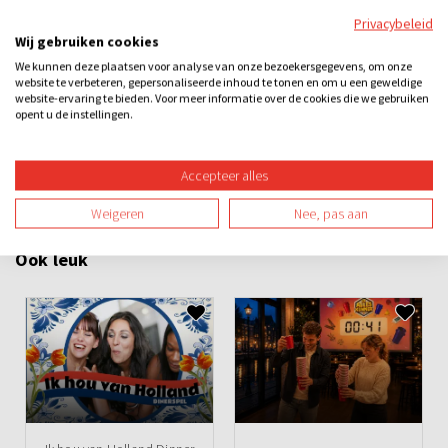
19:45 – 20:00 uur
Prijsuitreiking en afsluiting
Privacybeleid
Wij gebruiken cookies
Categorieën
We kunnen deze plaatsen voor analyse van onze bezoekersgegevens, om onze
website te verbeteren, gepersonaliseerde inhoud te tonen en om u een geweldige
website-ervaring te bieden. Voor meer informatie over de cookies die we gebruiken
Dinner games
Quizzen
Losse activiteiten
Bedrijfsuitje
opent u de instellingen.
Familie-uitje
Teamuitje
Vriendenuitje
Vrijgezellenuitje
Accepteer alles
Avond
Overdag
Binnen
Spel
Teambuilding
Weigeren
Nee, pas aan
Ook leuk