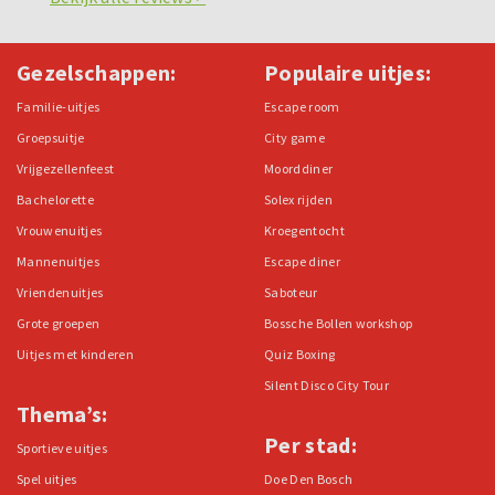
Gezelschappen:
Populaire uitjes:
Familie-uitjes
Escape room
Groepsuitje
City game
Vrijgezellenfeest
Moorddiner
Bachelorette
Solex rijden
Vrouwenuitjes
Kroegentocht
Mannenuitjes
Escape diner
Vriendenuitjes
Saboteur
Grote groepen
Bossche Bollen workshop
Uitjes met kinderen
Quiz Boxing
Silent Disco City Tour
Thema’s:
Per stad:
Sportieve uitjes
Spel uitjes
Doe Den Bosch