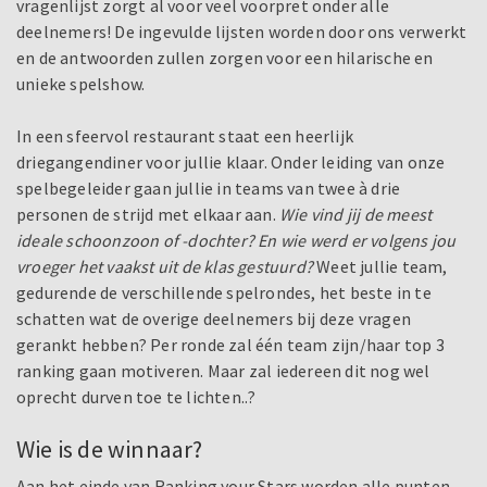
vragenlijst zorgt al voor veel voorpret onder alle
deelnemers! De ingevulde lijsten worden door ons verwerkt
en de antwoorden zullen zorgen voor een hilarische en
unieke spelshow.
In een sfeervol restaurant staat een heerlijk
driegangendiner voor jullie klaar. Onder leiding van onze
spelbegeleider gaan jullie in teams van twee à drie
personen de strijd met elkaar aan.
Wie vind jij de meest
ideale schoonzoon of -dochter? En wie werd er volgens jou
vroeger het vaakst uit de klas gestuurd?
Weet jullie team,
gedurende de verschillende spelrondes, het beste in te
schatten wat de overige deelnemers bij deze vragen
gerankt hebben? Per ronde zal één team zijn/haar top 3
ranking gaan motiveren. Maar zal iedereen dit nog wel
oprecht durven toe te lichten..?
Wie is de winnaar?
Aan het einde van Ranking your Stars worden alle punten