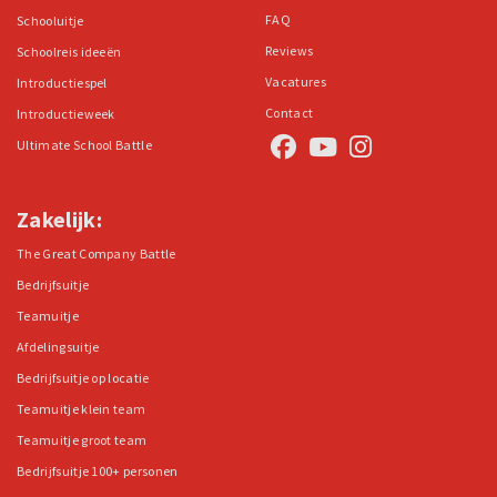
FAQ
Schooluitje
Reviews
Schoolreis ideeën
Vacatures
Introductiespel
Contact
Introductieweek
Ultimate School Battle
Zakelijk:
The Great Company Battle
Bedrijfsuitje
Teamuitje
Afdelingsuitje
Bedrijfsuitje op locatie
Teamuitje klein team
Teamuitje groot team
Bedrijfsuitje 100+ personen