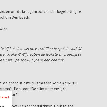
 kiezen om de kroegentocht onder begeleiding te
ocht in Den Bosch.
iner.
sie bij het zien van de verschillende spelshows? Of
 laten kraken? Wij hebben de leukste en grappigste
Dé Grote Spelshow! Tijdens een heerlijk
 onze enthousiaste quizmaster, komen drie uur
ramma’s. Denk aan “De slimste mens", de
 een jaar!”
ybeleid
k team over een echte quizknop. Druk zo snel
e te