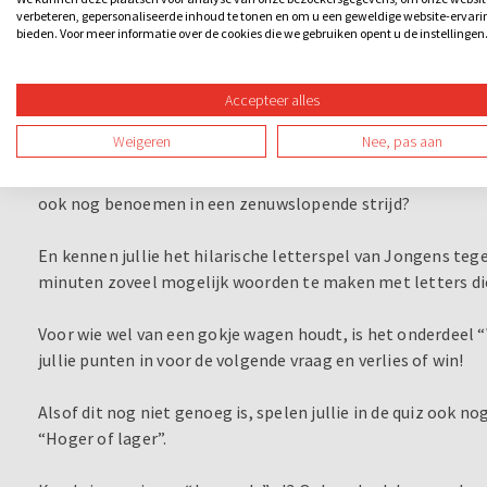
verbeteren, gepersonaliseerde inhoud te tonen en om u een geweldige website-ervari
mogelijk op de knop om antwoord te geven op de quiz- en fo
bieden. Voor meer informatie over de cookies die we gebruiken opent u de instellingen
meerkeuzevragen. Bovendien zien jullie live de tussenstand
nog een tandje bij? Sla op de knop en geef direct het juist
Accepteer alles
Jullie komen zoveel leuke spelonderdelen uit verschillende
Weigeren
Nee, pas aan
tijdens het onderdeel “Wie is het?”, scoor punten bij het “
filmpjes aflopen en speel de 20 vragen uit “Oh, wat een jaa
ook nog benoemen in een zenuwslopende strijd?
En kennen jullie het hilarische letterspel van Jongens te
minuten zoveel mogelijk woorden te maken met letters di
Voor wie wel van een gokje wagen houdt, is het onderdeel “
jullie punten in voor de volgende vraag en verlies of win!
Alsof dit nog niet genoeg is, spelen jullie in de quiz ook n
“Hoger of lager”.