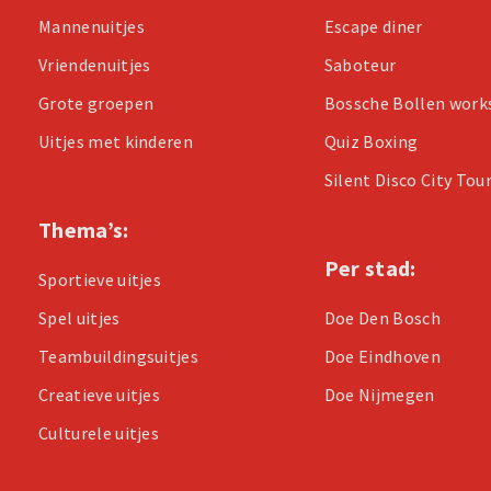
Mannenuitjes
Escape diner
Vriendenuitjes
Saboteur
Grote groepen
Bossche Bollen wor
Uitjes met kinderen
Quiz Boxing
Silent Disco City Tou
Thema’s:
Per stad:
Sportieve uitjes
Spel uitjes
Doe Den Bosch
Teambuildingsuitjes
Doe Eindhoven
Creatieve uitjes
Doe Nijmegen
Culturele uitjes