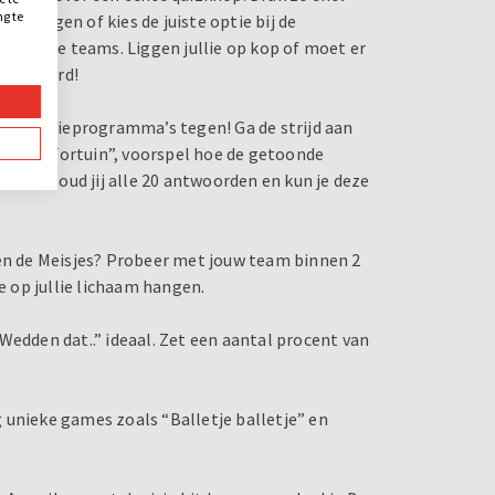
ng te
tovragen of kies de juiste optie bij de
.
 van alle teams. Liggen jullie op kop of moet er
e antwoord!
 televisieprogramma’s tegen! Ga de strijd aan
Rad van Fortuin”, voorspel hoe de getoonde
r!” Onthoud jij alle 20 antwoorden en kun je deze
gen de Meisjes? Probeer met jouw team binnen 2
e op jullie lichaam hangen.
Wedden dat..” ideaal. Zet een aantal procent van
og unieke games zoals “Balletje balletje” en