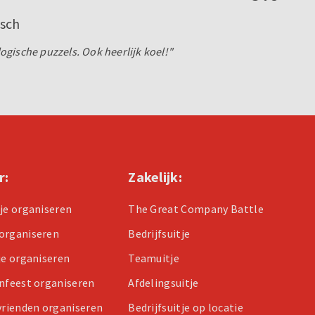
sch
gische puzzels. Ook heerlijk koel!"
r:
Zakelijk:
tje organiseren
The Great Company Battle
organiseren
Bedrijfsuitje
je organiseren
Teamuitje
enfeest organiseren
Afdelingsuitje
 vrienden organiseren
Bedrijfsuitje op locatie