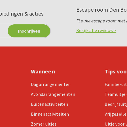
Escape room Den Bo
biedingen & acties
"Leuke escape room met lo
Bekijk alle reviews >
Wanneer:
Tips voo
Dagarrangementen
Familie-ui
Avondarrangementen
Teamuitje 
Buitenactiviteiten
Bedrijfsuit
Binnenactiviteiten
Vrijgezell
Zomer uitjes
Uitje voor