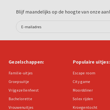
Blijf maandelijks op de hoogte van onze aan
Gezelschappen:
Populaire uitjes:
Familie-uitjes
Escape room
Groepsuitje
City game
Vrijgezellenfeest
Moorddiner
Bachelorette
Solex rijden
Vrouwenuitjes
Kroegentocht