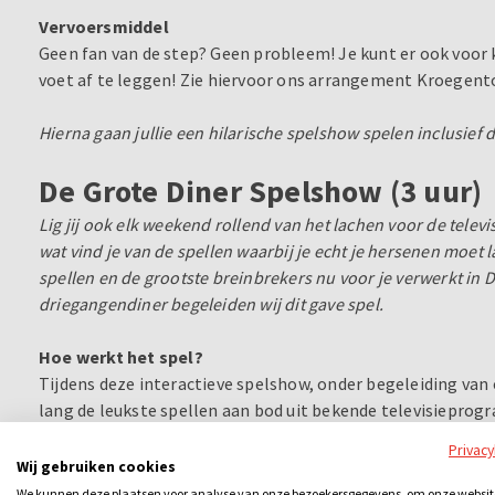
Vervoersmiddel
Geen fan van de step? Geen probleem! Je kunt er ook voor
voet af te leggen! Zie hiervoor ons arrangement Kroegent
Hierna gaan jullie een hilarische spelshow spelen inclusief d
De Grote Diner Spelshow (3 uur)
Lig jij ook elk weekend rollend van het lachen voor de televi
wat vind je van de spellen waarbij je echt je hersenen moet
spellen en de grootste breinbrekers nu voor je verwerkt in 
driegangendiner begeleiden wij dit gave spel.
Hoe werkt het spel?
Tijdens deze interactieve spelshow, onder begeleiding van
lang de leukste spellen aan bod uit bekende televisieprog
“Geheugentrainer”, “Jongens tegen de Meisjes” en “Oh, wat
Privac
Wij gebruiken cookies
De Grote Spelshow zit boordevol interactie. Zo beschikt el
We kunnen deze plaatsen voor analyse van onze bezoekersgegevens, om onze websit