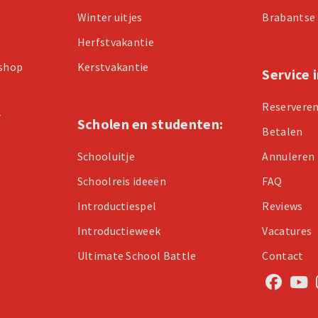
Winter uitjes
Brabantse 
Herfstvakantie
kshop
Kerstvakantie
Service 
Reservere
r
Scholen en studenten:
Betalen
Schooluitje
Annuleren
Schoolreis ideeën
FAQ
Introductiespel
Reviews
Introductieweek
Vacatures
Ultimate School Battle
Contact