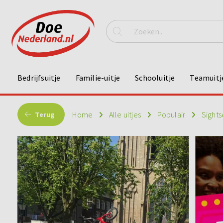
Bedrijfsuitje
Familie-uitje
Schooluitje
Teamuitj
Home
Alle uitjes
Populair
Sight
Terug