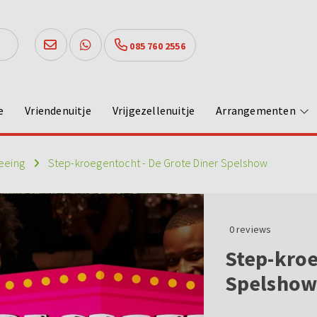
085 760 2556
e
Vriendenuitje
Vrijgezellenuitje
Arrangementen
seeing
Step-kroegentocht - De Grote Diner Spelshow
0
reviews
Step-kroe
Spelsho