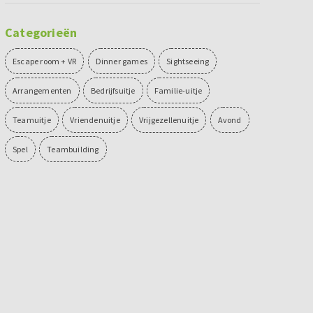
Categorieën
Escape room + VR
Dinner games
Sightseeing
Arrangementen
Bedrijfsuitje
Familie-uitje
Teamuitje
Vriendenuitje
Vrijgezellenuitje
Avond
Spel
Teambuilding