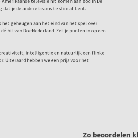
 Amerikaanse televisie hit komen aan bod in De
 dat je de andere teams te slim af bent.
s het geheugen aan het eind van het spel over
, dé hit van DoeNederland. Zet je punten in op een
eativiteit, intelligentie en natuurlijk een flinke
r. Uiteraard hebben we een prijs voor het
Zo beoordelen k