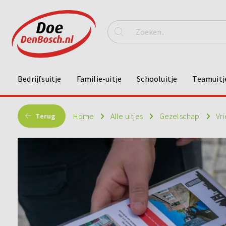
Bedrijfsuitje
Familie-uitje
Schooluitje
Teamuitj
Home
Alle uitjes
Gezelschap
Vr
Terug