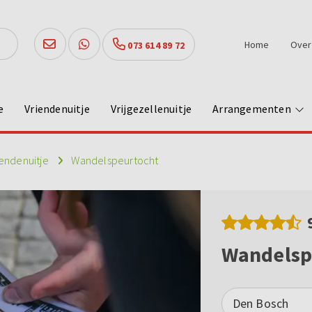
Home
Over
073 614 89 72
e
Vriendenuitje
Vrijgezellenuitje
Arrangementen
iendenuitje
Wandelspeurtocht
Wandelsp
Den Bosch