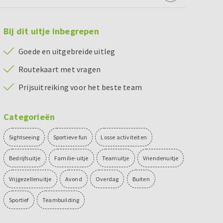
Bij dit uitje inbegrepen
Goede en uitgebreide uitleg
Routekaart met vragen
Prijsuitreiking voor het beste team
Categorieën
Sightseeing
Sportieve fun
Losse activiteiten
Bedrijfsuitje
Familie-uitje
Teamuitje
Vriendenuitje
Vrijgezellenuitje
Avond
Overdag
Buiten
Sportief
Teambuilding