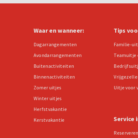
Waar en wanneer:
Tips voo
Dagarrangementen
Familie-ui
Avondarrangementen
Teamuitje 
Buitenactiviteiten
Bedrijfsuit
Binnenactiviteiten
Vrijgezell
Zomer uitjes
Uitje voor
Winter uitjes
Herfstvakantie
Service 
Kerstvakantie
Reservere