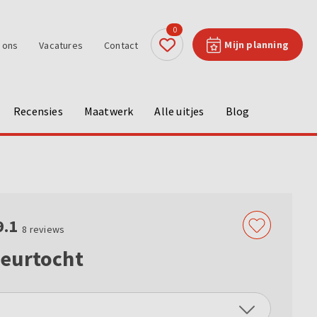
0
Mijn planning
 ons
Vacatures
Contact
Recensies
Maatwerk
Alle uitjes
Blog
9.1
8
reviews
eurtocht