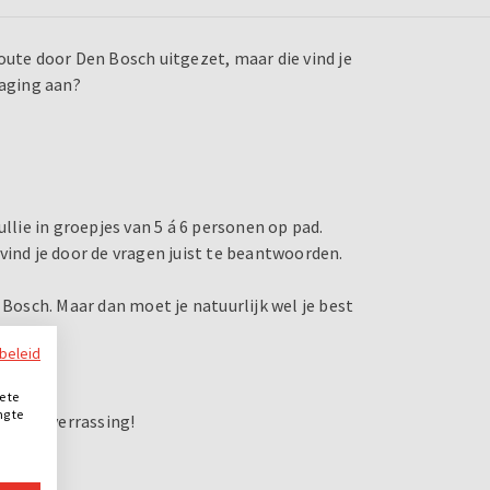
oute door Den Bosch uitgezet, maar die vind je
daging aan?
llie in groepjes van 5 á 6 personen op pad.
vind je door de vragen juist te beantwoorden.
 Bosch. Maar dan moet je natuurlijk wel je best
ybeleid
ng
e te
ng te
mooie verrassing!
.