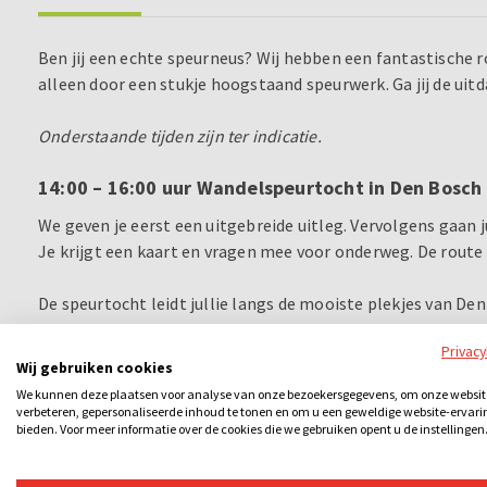
Ben jij een echte speurneus? Wij hebben een fantastische r
alleen door een stukje hoogstaand speurwerk. Ga jij de uit
Onderstaande tijden zijn ter indicatie.
14:00 – 16:00 uur Wandelspeurtocht in Den Bosch
We geven je eerst een uitgebreide uitleg. Vervolgens gaan ju
Je krijgt een kaart en vragen mee voor onderweg. De route 
De speurtocht leidt jullie langs de mooiste plekjes van Den
doen om die juiste route te vinden!
Privac
Wij gebruiken cookies
16:00 – 16:15 uur Wandelspeurtocht prijsuitreiki
We kunnen deze plaatsen voor analyse van onze bezoekersgegevens, om onze websit
verbeteren, gepersonaliseerde inhoud te tonen en om u een geweldige website-ervari
Het beste speurteam wordt aan het eind beloond met een 
bieden. Voor meer informatie over de cookies die we gebruiken opent u de instellingen