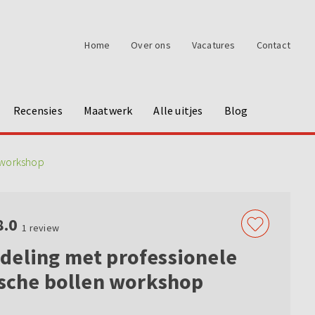
Home
Over ons
Vacatures
Contact
Recensies
Maatwerk
Alle uitjes
Blog
 workshop
8.0
1
review
deling met professionele
ssche bollen workshop