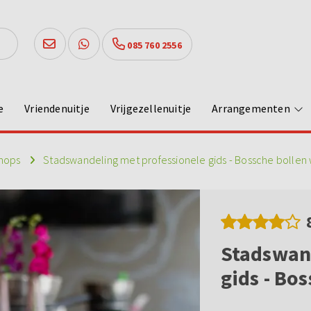
085 760 2556
e
Vriendenuitje
Vrijgezellenuitje
Arrangementen
hops
Stadswandeling met professionele gids - Bossche bollen
Stadswan
gids - Bo