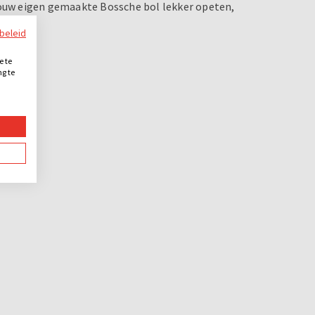
 jouw eigen gemaakte Bossche bol lekker opeten,
ybeleid
e te
ng te
.