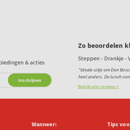
Zo beoordelen k
Steppen - Drankje -
biedingen & acties
"Ideale uitje om Den Bosc
heel anders. De lunch von
Bekijk alle reviews >
Wanneer:
Tips voo