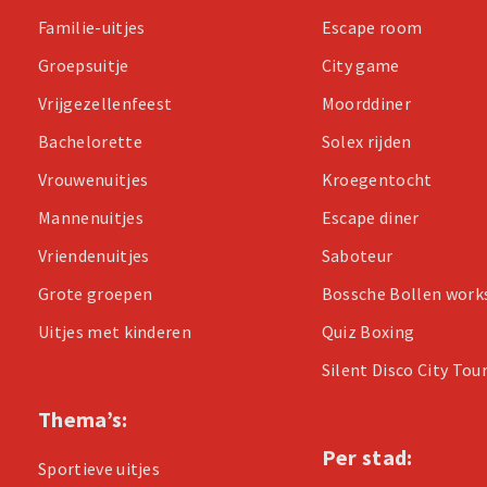
Familie-uitjes
Escape room
Groepsuitje
City game
Vrijgezellenfeest
Moorddiner
Bachelorette
Solex rijden
Vrouwenuitjes
Kroegentocht
Mannenuitjes
Escape diner
Vriendenuitjes
Saboteur
Grote groepen
Bossche Bollen wor
Uitjes met kinderen
Quiz Boxing
Silent Disco City Tou
Thema’s:
Per stad:
Sportieve uitjes