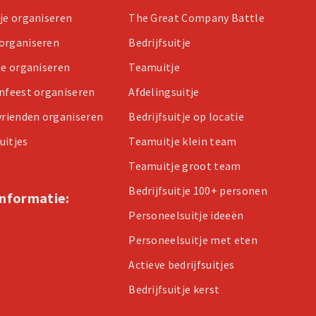
tje organiseren
The Great Company Battle
organiseren
Bedrijfsuitje
je organiseren
Teamuitje
enfeest organiseren
Afdelingsuitje
 vrienden organiseren
Bedrijfsuitje op locatie
uitjes
Teamuitje klein team
Teamuitje groot team
Bedrijfsuitje 100+ personen
informatie:
Personeelsuitje ideeën
n
Personeelsuitje met eten
Actieve bedrijfsuitjes
Bedrijfsuitje kerst