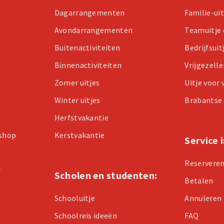
Dagarrangementen
Familie-ui
Avondarrangementen
Teamuitje 
Buitenactiviteiten
Bedrijfsuit
Binnenactiviteiten
Vrijgezell
Zomer uitjes
Uitje voor
Winter uitjes
Brabantse 
Herfstvakantie
kshop
Kerstvakantie
Service 
Reservere
r
Scholen en studenten:
Betalen
Schooluitje
Annuleren
Schoolreis ideeën
FAQ