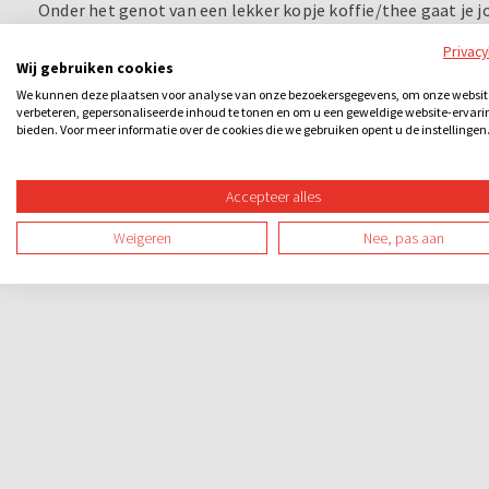
Onder het genot van een lekker kopje koffie/thee gaat je
genieten!
Privac
Wij gebruiken cookies
We kunnen deze plaatsen voor analyse van onze bezoekersgegevens, om onze websit
verbeteren, gepersonaliseerde inhoud te tonen en om u een geweldige website-ervari
bieden. Voor meer informatie over de cookies die we gebruiken opent u de instellingen
Accepteer alles
Weigeren
Nee, pas aan