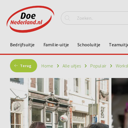
Bedrijfsuitje
Familie-uitje
Schooluitje
Teamuitj
Home
Alle uitjes
Populair
Works
Terug