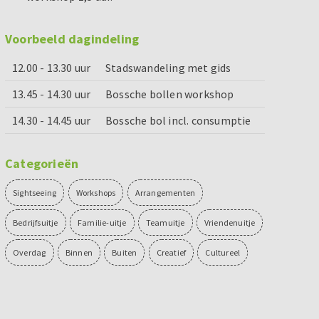
Voorbeeld dagindeling
12.00 - 13.30 uur
Stadswandeling met gids
13.45 - 14.30 uur
Bossche bollen workshop
14.30 - 14.45 uur
Bossche bol incl. consumptie
Categorieën
Sightseeing
Workshops
Arrangementen
Bedrijfsuitje
Familie-uitje
Teamuitje
Vriendenuitje
Overdag
Binnen
Buiten
Creatief
Cultureel