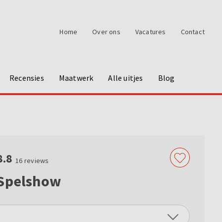
Home
Over ons
Vacatures
Contact
Recensies
Maatwerk
Alle uitjes
Blog
8.8
16
reviews
 Spelshow