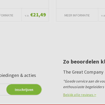
€21,49
FORMATIE
MEER INFORMATIE
v.a.
v.a
Zo beoordelen k
The Great Company B
biedingen & acties
"Goede service aan de voo
enthousiaste begeleiders 
Bekijk alle reviews >