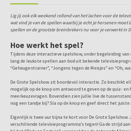
Lig jij ook elk weekend rollend van het lachen voor de televi
wat vind je van de spellen waarbij je echt je hersenen moet
spellen en de grootste breinbrekers nu voor je verwerkt in
Hoe werkt het spel?
Tijdens deze interactieve spelshow, onder begeleiding va
lang de leukste spellen aan bod uit bekende televisieprog
“Geheugentrainer”, “Jongens tegen de Meisjes” en “Oh, wat
De Grote Spelshow zit boordevol interactie. Zo beschikt el
mogelijk op de knop om antwoord te geven op de quiz- en fo
meerkeuzevragen. Bovendien zien jullie live de tussenstand
nog een tandje bij? Sla op de knop en geef direct het juist
Eigenlijk is twee uur bijna te kort voor De Grote Spelshow.
verschillende televisieprogramma’s tegen! Ga de strijd aan
bij het “Rad van Fortuin”, voorspel hoe de getoonde filmpj