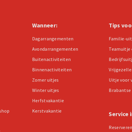
Wanneer:
Tips voo
Dagarrangementen
Familie-ui
Avondarrangementen
Teamuitje 
Buitenactiviteiten
Bedrijfsuit
Binnenactiviteiten
Vrijgezell
Zomer uitjes
Uitje voor
Winter uitjes
Brabantse 
Herfstvakantie
kshop
Kerstvakantie
Service 
Reservere
r