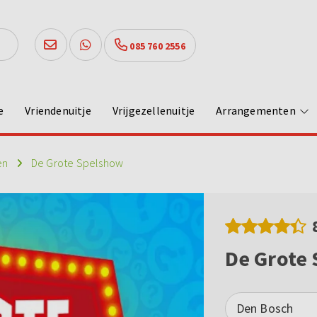
085 760 2556
e
Vriendenuitje
Vrijgezellenuitje
Arrangementen
en
De Grote Spelshow
De Grote
Den Bosch