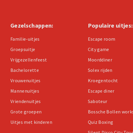
Gezelschappen:
Populaire uitjes:
Familie-uitjes
Escape room
Groepsuitje
City game
Vrijgezellenfeest
Moorddiner
Bachelorette
Solex rijden
Vrouwenuitjes
Kroegentocht
Mannenuitjes
Escape diner
Vriendenuitjes
Saboteur
Grote groepen
Bossche Bollen wor
Uitjes met kinderen
Quiz Boxing
Silent Disco City Tou