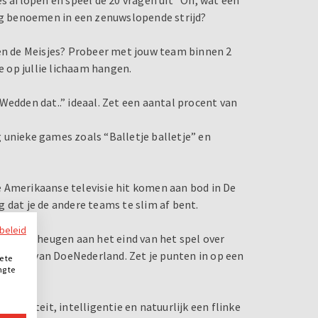
nog benoemen in een zenuwslopende strijd?
gen de Meisjes? Probeer met jouw team binnen 2
e op jullie lichaam hangen.
Wedden dat..” ideaal. Zet een aantal procent van
og unieke games zoals “Balletje balletje” en
 Amerikaanse televisie hit komen aan bod in De
 dat je de andere teams te slim af bent.
ybeleid
s het geheugen aan het eind van het spel over
, dé hit van DoeNederland. Zet je punten in op een
e te
ng te
.
eativiteit, intelligentie en natuurlijk een flinke