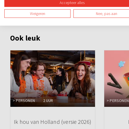
dosis humor. Uiteraard hebben we een prijs voor het winn
Accepteer alles
Weigeren
Nee, pas aan
Ook leuk
> PERSONEN
2 UUR
> PERSONEN
Ik hou van Holland (versie 2026)