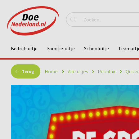
Bedrijfsuitje
Familie-uitje
Schooluitje
Teamuitj
Home
Alle uitjes
Populair
Quizz
Terug