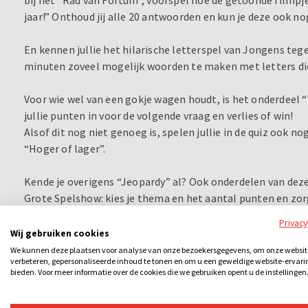
jaar!” Onthoud jij alle 20 antwoorden en kun je deze ook 
En kennen jullie het hilarische letterspel van Jongens te
minuten zoveel mogelijk woorden te maken met letters di
Voor wie wel van een gokje wagen houdt, is het onderdeel “
jullie punten in voor de volgende vraag en verlies of win!
Alsof dit nog niet genoeg is, spelen jullie in de quiz ook n
“Hoger of lager”.
Kende je overigens “Jeopardy” al? Ook onderdelen van deze
Grote Spelshow: kies je thema en het aantal punten en zorg
Privac
Afsluiten doen jullie met de “Geheugentrainer”: hoe goed i
Wij gebruiken cookies
iets wat je aan het begin hebt gezien? en de “Paardenrace”
We kunnen deze plaatsen voor analyse van onze bezoekersgegevens, om onze websit
verbeteren, gepersonaliseerde inhoud te tonen en om u een geweldige website-ervari
paard en schreeuw deze naar de overwinning.
bieden. Voor meer informatie over de cookies die we gebruiken opent u de instellingen
De Grote Spelshow is sensationeel en vraagt om snelheid, cr