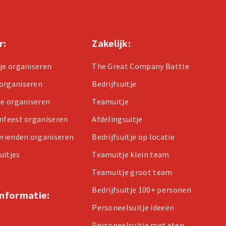
r:
Zakelijk:
tje organiseren
The Great Company Battle
organiseren
Bedrijfsuitje
je organiseren
Teamuitje
enfeest organiseren
Afdelingsuitje
 vrienden organiseren
Bedrijfsuitje op locatie
uitjes
Teamuitje klein team
Teamuitje groot team
Bedrijfsuitje 100+ personen
informatie:
Personeelsuitje ideeën
n
Personeelsuitje met eten