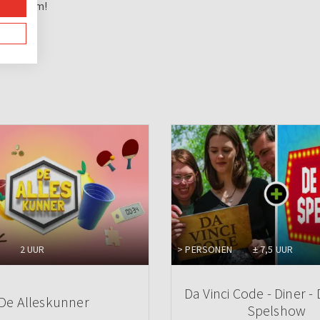
ende team!
2 UUR
> PERSONEN
± 7,5 UUR
Da Vinci Code - Diner -
De Alleskunner
Spelshow