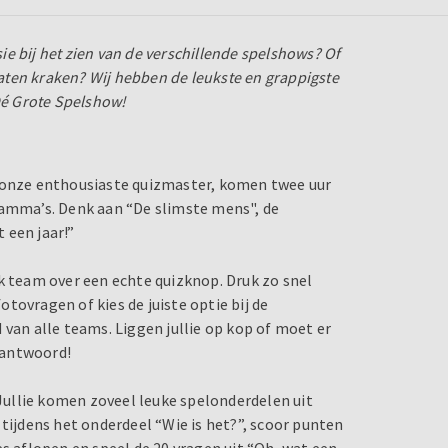
sie bij het zien van de verschillende spelshows? Of
 laten kraken? Wij hebben de leukste en grappigste
 Dé Grote Spelshow!
n onze enthousiaste quizmaster, komen twee uur
ramma’s. Denk aan “De slimste mens", de
 een jaar!”
k team over een echte quizknop. Druk zo snel
tovragen of kies de juiste optie bij de
 van alle teams. Liggen jullie op kop of moet er
e antwoord!
 Jullie komen zoveel leuke spelonderdelen uit
 tijdens het onderdeel “Wie is het?”, scoor punten
es aflopen en speel de 20 vragen uit “Oh, wat een