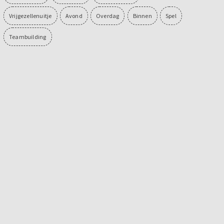
Vrijgezellenuitje
Avond
Overdag
Binnen
Spel
Teambuilding