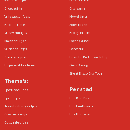
Familie-uitjes
Escape room
Groepsuitje
City game
Vrijgezellenfeest
Moorddiner
Bachelorette
Solex rijden
Vrouwenuitjes
Kroegentocht
Mannenuitjes
Escape diner
Vriendenuitjes
Saboteur
Grote groepen
Bossche Bollen workshop
Uitjes met kinderen
Quiz Boxing
Silent Disco City Tour
Thema’s:
Per stad:
Sportieve uitjes
Spel uitjes
Doe Den Bosch
Teambuildingsuitjes
Doe Eindhoven
Creatieve uitjes
Doe Nijmegen
Culturele uitjes