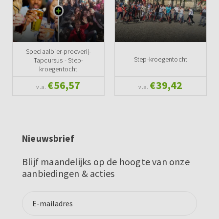
Speciaalbier-proeverij-
Step-kroegentocht
Tapcursus - Step-
kroegentocht
€56,57
€39,42
v.a.
v.a.
Nieuwsbrief
Blijf maandelijks op de hoogte van onze
aanbiedingen & acties