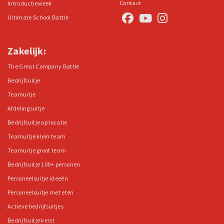
Contact
Introductieweek
Ultimate School Battle
Zakelijk:
The Great Company Battle
Bedrijfsuitje
Teamuitje
Afdelingsuitje
Bedrijfsuitje op locatie
Teamuitje klein team
Teamuitje groot team
Bedrijfsuitje 100+ personen
Personeelsuitje ideeën
Personeelsuitje met eten
Actieve bedrijfsuitjes
Bedrijfsuitje kerst