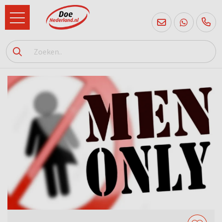
085
760
2556