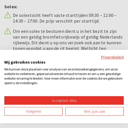
Solex:
De solextocht heeft vaste starttijden 09:30 – 12:00 –
14:30 – 17:00. De prijs verschilt per starttijd.
Om een solex te besturen dient u in het bezit te zijn
van een geldig bromfietsrijbewijs of geldig Nederlands
rijbewijs. Dit dient u op ons verzoek ook aan te kunnen
tonen voordat u aan de rit begint. Wellicht ten
overvloede, maar een ingetrokken of verlopen rijbewijs
Privacybeleid
wordt door ons niet gezien als een geldig rijbewijs.
Wij gebruiken cookies
We kunnen deze plaatsen voor analyse van onze bezoekersgegevens, om onze
Op elke solex hebben wij een WA- verzekering en een
website te verbeteren, gepersonaliseerde inhoud te tonen en om u een geweldige
schade opzittende verzekering afgesloten.
website-ervaring te bieden. Voor meer informatie over de cookies die we gebruiken
opent u de instellingen.
Borg per gezelschap is € 250,- deze dient u in
contanten vooraf te voldoen.
Accepteer alles
Alcohol en verkeer gaan niet samen.
Weigeren
Nee, pas aan
Voorbeeld dagindeling