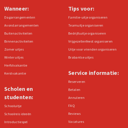
Wanneer:
Tips voor:
Dagarrangementen
Familie-uitje organiseren
Avondarrangementen
Teamuitje organiseren
Buitenactiviteiten
Bedrijfsuitje organiseren
Binnenactiviteiten
Vrijgezellenfeest organiseren
Zomer uitjes
Uitje voor vrienden organiseren
Winter uitjes
Brabantse uitjes
Herfstvakantie
Service informatie:
Kerstvakantie
Reserveren
Scholen en
Betalen
studenten:
Annuleren
FAQ
Schooluitje
Reviews
Schoolreis ideeën
Vacatures
Introductiespel