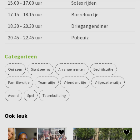
15.00 - 17.00 uur
Solex rijden
17.15 - 18.15 uur
Borreluurtje
18.30 - 20.30 uur
Driegangendiner
20.45 - 22.45 uur
Pubquiz
Categorieën
Quizzen
Sightseeing
Arrangementen
Bedrijfsuitje
Familie-uitje
Teamuitje
Vriendenuitje
Vrijgezellenuitje
Avond
Spel
Teambuilding
Ook leuk