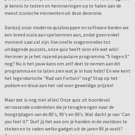
je kennis te testen en herinneringen op te halen aan de
meest iconische momenten uit deze decennia.
Dankzij onze moderne quizknoppen en software bieden we
een breed scala aan spelvormen aan, zodat geen enkel
moment saai zal zijn. Van snelle vragenrondes tot
uitdagende puzzels, onze quiz heeft voor elk wat wils!
Herinner je je het razend populaire programma "5 tegen 5"
nog? Nu is het jouw kans om zelf deel te nemen aan dit
programma en te laten zien wat je in huis hebt! En wie kent
het legendarische "Rad van Fortuin" nog? Stap op het
podium en draai aan het rad voor geweldige prijzen!
Maar dat is nog niet alles! Onze quiz zit boordevol
verrassende onderdelen die je terugbrengen naar de
hoogtijdagen van de 80's, 90's en 00's. Wat dacht je van ‘Can
you feel it?’ Durf jij het aan om je handen in de voeldoos te
steken en te raden welke gadget uit de jaren 90 je voelt?