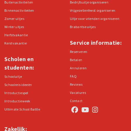
Buitenactiviteiten
Bedrijfsuitje organiseren
Binnenactiviteiten
Vrijgezellenfeest organiseren
Zomer uitjes
Uitje voor vrienden organiseren
Winter uitjes
Brabantse uitjes
Herfstvakantie
Service informatie:
Kerstvakantie
Reserveren
Scholen en
Betalen
studenten:
Annuleren
FAQ
Schooluitje
Reviews
Schoolreis ideeën
Vacatures
Introductiespel
Contact
Introductieweek
Ultimate School Battle
Zakelijk: