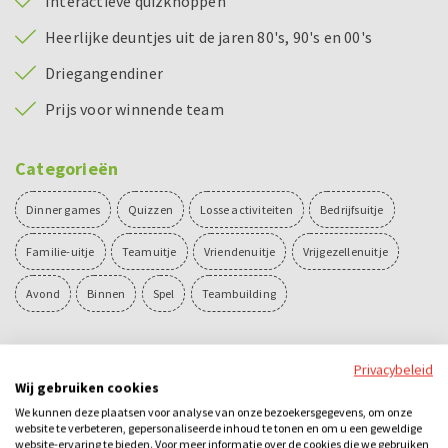
Interactieve quizknoppen
Heerlijke deuntjes uit de jaren 80's, 90's en 00's
Driegangendiner
Prijs voor winnende team
Categorieën
Dinner games
Quizzen
Losse activiteiten
Bedrijfsuitje
Familie-uitje
Teamuitje
Vriendenuitje
Vrijgezellenuitje
Avond
Binnen
Spel
Teambuilding
Ook leuk
Privacybeleid
Wij gebruiken cookies
We kunnen deze plaatsen voor analyse van onze bezoekersgegevens, om onze
website te verbeteren, gepersonaliseerde inhoud te tonen en om u een geweldige
website-ervaring te bieden. Voor meer informatie over de cookies die we gebruiken