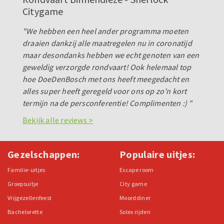
Citygame
"We hebben een heel ander programma moeten
draaien dankzij alle maatregelen nu in coronatijd
maar desondanks hebben we echt genoten van een
geweldig verzorgde rondvaart! Ook helemaal top
hoe DoeDenBosch met ons heeft meegedacht en
alles super heeft geregeld voor ons op zo’n kort
termijn na de persconferentie! Complimenten :) "
Bekijk alle reviews >
Gezelschappen:
Populaire uitjes:
Familie-uitjes
Escape room
Groepsuitje
City game
Vrijgezellenfeest
Moorddiner
Bachelorette
Solex rijden