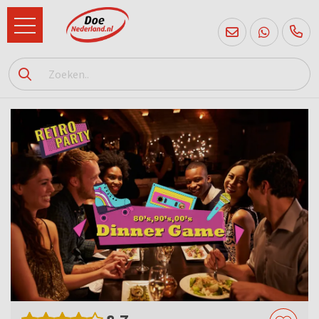
085
760
2556