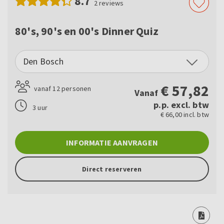
8.7
2
reviews
80's, 90's en 00's Dinner Quiz
Den Bosch
€
57,82
vanaf 12 personen
Vanaf
p.p. excl. btw
3 uur
€ 66,00 incl. btw
INFORMATIE AANVRAGEN
Direct reserveren