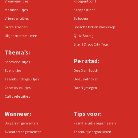
Vrouwenuitjes
Kroegentocht
Mannenuitjes
Escape diner
Vriendenuitjes
Saboteur
Grote groepen
Bossche Bollen workshop
Uitjes met kinderen
Quiz Boxing
Silent Disco City Tour
Thema’s:
Per stad:
Sportieve uitjes
Spel uitjes
Doe Den Bosch
Teambuildingsuitjes
Doe Eindhoven
Creatieve uitjes
Doe Nijmegen
Culturele uitjes
Wanneer:
Tips voor:
Dagarrangementen
Familie-uitje organiseren
Avondarrangementen
Teamuitje organiseren