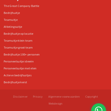
The Great Company Battle
Bedrijfsuitje
Teamuitje
Afdelingsuitje
Bedrijfsuitje op locatie
Teamuitje klein team
Teamuitje groot team
Bedrijfsuitje 100+ personen
Personeelsuitje ideeën
Personeelsuitje met eten
Actieve bedrijfsuitjes
Bedrijfsuitje kerst
Disclaimer
Privacy
Algemene voorwaarden
Copyright
Webdesign