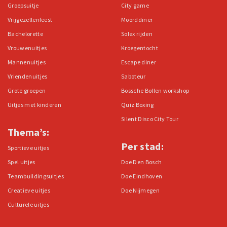
Groepsuitje
City game
Vrijgezellenfeest
Moorddiner
Bachelorette
Solex rijden
Vrouwenuitjes
Kroegentocht
Mannenuitjes
Escape diner
Vriendenuitjes
Saboteur
Grote groepen
Bossche Bollen workshop
Uitjes met kinderen
Quiz Boxing
Silent Disco City Tour
Thema’s:
Per stad:
Sportieve uitjes
Spel uitjes
Doe Den Bosch
Teambuildingsuitjes
Doe Eindhoven
Creatieve uitjes
Doe Nijmegen
Culturele uitjes