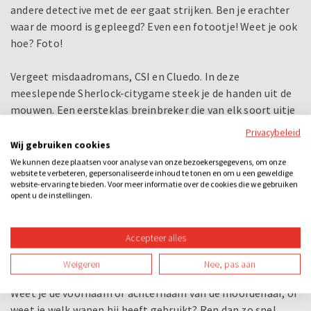
andere detective met de eer gaat strijken. Ben je erachter
waar de moord is gepleegd? Even een fotootje! Weet je ook
hoe? Foto!
Vergeet misdaadromans, CSI en Cluedo. In deze
meeslepende Sherlock-citygame steek je de handen uit de
mouwen. Een eersteklas breinbreker die van elk soort uitje
een avontuur maakt!
Privacybeleid
Wij gebruiken cookies
Zo werkt het
We kunnen deze plaatsen voor analyse van onze bezoekersgegevens, om onze
website te verbeteren, gepersonaliseerde inhoud te tonen en om u een geweldige
Jij en je teamleden krijgen elk een GPS tablet mee. Zo vind
website-ervaring te bieden. Voor meer informatie over de cookies die we gebruiken
je makkelijk de aanwijzingen en getuigen die verspreid zijn
opent u de instellingen.
over de stad. Via hetzelfde toestel kan je in real-time elke
beweging van je tegenstanders volgen. Zijn ze in de buurt,
Accepteer alles
dan kun je via de telefoon ze proberen af te luisteren om zo
een aanwijzing van ze te ontfutselen. Zo strijd je om
Weigeren
Nee, pas aan
degene te zijn die als eerste alle aanwijzingen juist heeft.
Weet je de voornaam of achternaam van de moordenaar, of
weet je welk wapen hij heeft gebruikt? Ren dan zo snel