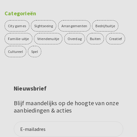
Categorieën
City games
Sightseeing
Arrangementen
Bedrijfsuitje
Familie-uitje
Vriendenuitje
Overdag
Buiten
Creatief
Cultureel
Spel
Nieuwsbrief
Blijf maandelijks op de hoogte van onze
aanbiedingen & acties