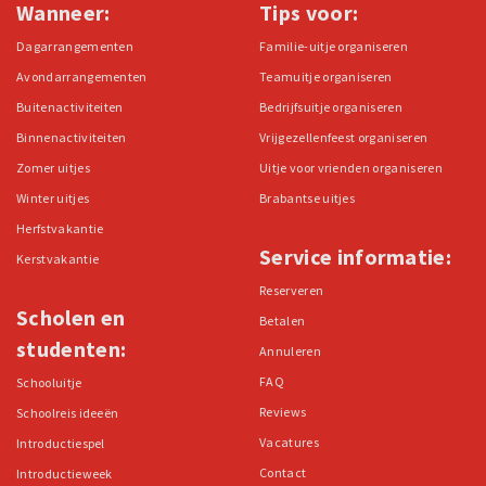
Wanneer:
Tips voor:
Dagarrangementen
Familie-uitje organiseren
Avondarrangementen
Teamuitje organiseren
Buitenactiviteiten
Bedrijfsuitje organiseren
Binnenactiviteiten
Vrijgezellenfeest organiseren
Zomer uitjes
Uitje voor vrienden organiseren
Winter uitjes
Brabantse uitjes
Herfstvakantie
Service informatie:
Kerstvakantie
Reserveren
Scholen en
Betalen
studenten:
Annuleren
FAQ
Schooluitje
Reviews
Schoolreis ideeën
Vacatures
Introductiespel
Contact
Introductieweek