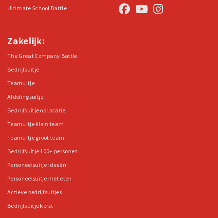
Ultimate School Battle
Zakelijk:
The Great Company Battle
Bedrijfsuitje
Teamuitje
Afdelingsuitje
Bedrijfsuitje op locatie
Teamuitje klein team
Teamuitje groot team
Bedrijfsuitje 100+ personen
Personeelsuitje ideeën
Personeelsuitje met eten
Actieve bedrijfsuitjes
Bedrijfsuitje kerst