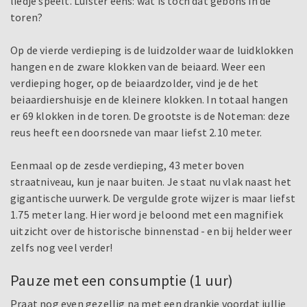
liedje speelt. Luister eens: wat is toch dat gebons in de
toren?
Op de vierde verdieping is de luidzolder waar de luidklokken
hangen en de zware klokken van de beiaard. Weer een
verdieping hoger, op de beiaardzolder, vind je de het
beiaardiershuisje en de kleinere klokken. In totaal hangen
er 69 klokken in de toren. De grootste is de Noteman: deze
reus heeft een doorsnede van maar liefst 2.10 meter.
Eenmaal op de zesde verdieping, 43 meter boven
straatniveau, kun je naar buiten. Je staat nu vlak naast het
gigantische uurwerk. De vergulde grote wijzer is maar liefst
1.75 meter lang. Hier word je beloond met een magnifiek
uitzicht over de historische binnenstad - en bij helder weer
zelfs nog veel verder!
Pauze met een consumptie (1 uur)
Praat nog even gezellig na met een drankje voordat jullie