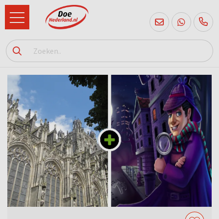
085
760
2556