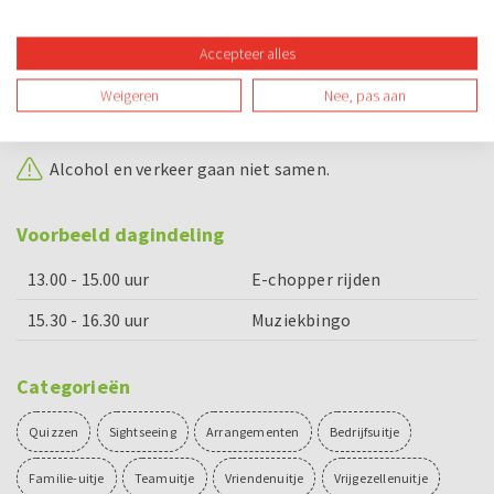
zijn van een geldig bromfietsrijbewijs of geldig
Nederlands rijbewijs. Dit dien je op ons verzoek ook aan
te kunnen tonen voordat je aan de rit begint.
Accepteer alles
Wellicht ten overvloede, maar een ingetrokken of
Weigeren
Nee, pas aan
verlopen rijbewijs wordt door ons niet gezien als een
geldig rijbewijs.
Alcohol en verkeer gaan niet samen.
Voorbeeld dagindeling
13.00 - 15.00 uur
E-chopper rijden
15.30 - 16.30 uur
Muziekbingo
Categorieën
Quizzen
Sightseeing
Arrangementen
Bedrijfsuitje
Familie-uitje
Teamuitje
Vriendenuitje
Vrijgezellenuitje