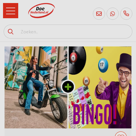
085
760
2556