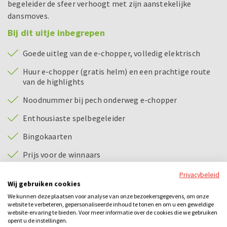
begeleider de sfeer verhoogt met zijn aanstekelijke
dansmoves.
Bij dit uitje inbegrepen
Goede uitleg van de e-chopper, volledig elektrisch
Huur e-chopper (gratis helm) en een prachtige route
van de highlights
Noodnummer bij pech onderweg e-chopper
Enthousiaste spelbegeleider
Bingokaarten
Prijs voor de winnaars
Privacybeleid
Wij gebruiken cookies
Bijzonderheden
We kunnen deze plaatsen voor analyse van onze bezoekersgegevens, om onze
E-chopper rijden:
website te verbeteren, gepersonaliseerde inhoud te tonen en om u een geweldige
website-ervaring te bieden. Voor meer informatie over de cookies die we gebruiken
Om een e-chopper te besturen dien je in het bezit te
opent u de instellingen.