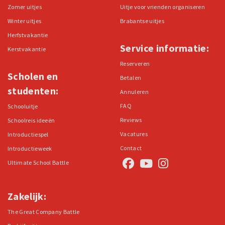
Zomer uitjes
Uitje voor vrienden organiseren
Winter uitjes
Brabantse uitjes
Herfstvakantie
Service informatie:
Kerstvakantie
Reserveren
Scholen en
Betalen
studenten:
Annuleren
FAQ
Schooluitje
Reviews
Schoolreis ideeën
Vacatures
Introductiespel
Contact
Introductieweek
Ultimate School Battle
Zakelijk:
The Great Company Battle