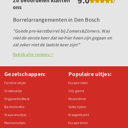
9.0
Zo beoordelen klanten
ons
Borrelarrangementen in Den Bosch
"Goede pre-kerstborrel bij Zomers&Zomers. Was
niet de eerste keer dat we hier heen zijn gegaan en
zal zeker niet de laatste keer zijn!"
Bekijk alle reviews >
Gezelschappen:
Populaire uitjes:
Familie-uitjes
Escape room
Groepsuitje
City game
Vrijgezellenfeest
Moorddiner
Bachelorette
Solex rijden
Vrouwenuitjes
Kroegentocht
Mannenuitjes
Escape diner