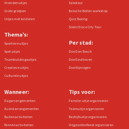
Vriendenuitjes
Saboteur
Grote groepen
Bossche Bollen workshop
Uitjes met kinderen
Quiz Boxing
Silent Disco City Tour
Thema’s:
Per stad:
Sportieve uitjes
Spel uitjes
Doe Den Bosch
Teambuildingsuitjes
Doe Eindhoven
Creatieve uitjes
Doe Nijmegen
Culturele uitjes
Wanneer:
Tips voor:
Dagarrangementen
Familie-uitje organiseren
Avondarrangementen
Teamuitje organiseren
Buitenactiviteiten
Bedrijfsuitje organiseren
Binnenactiviteiten
Vrijgezellenfeest organiseren